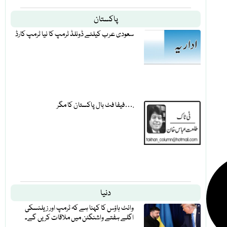
پاکستان
سعودی عرب کیلئے ڈونلڈ ٹرمپ کا نیا ٹرمپ کارڈ
فیفا فٹ بال پاکستان کا مگر….
دنیا
وائٹ ہاؤس کا کہنا ہے کہ ٹرمپ اور زیلنسکی
اگلے ہفتے واشنگٹن میں ملاقات کریں گے۔