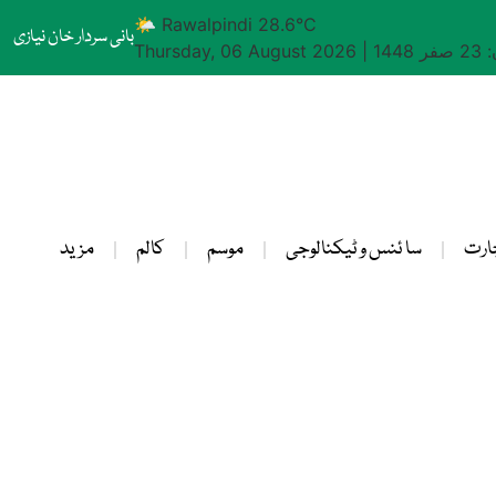
🌤 Rawalpindi 28.6°C
بانی سردار خان نیازی
1448
|
Thursday, 06 August 2026
ارت
سا ئنس و ٹیکنالوجی
موسم
کالم
مزید