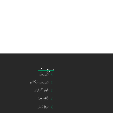
سروسز
ای پیپر
ای پیپر آرکائیو
فوٹو گیلری
ڈاؤنلوڈز
نیوز لیٹر