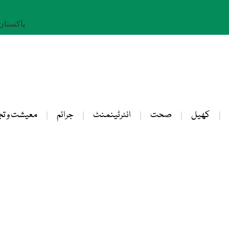
پاکستان: 23 صفر 
کھیل
صحت
انٹرٹینمنٹ
جرائم
معیشت و تج