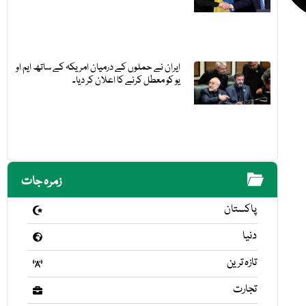
ایران نے حملوں کے درمیان امریکہ کے ساتھ ایم او
یو کو معطل کرنے کا اعلان کر دیا۔
زمرہ جات
پاکستان
دنیا
تازہ ترین
تجارت