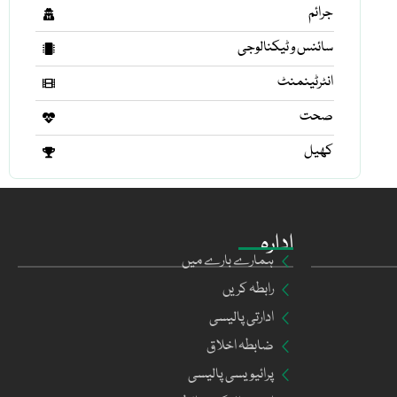
جرائم
سائنس و ٹیکنالوجی
انٹرٹینمنٹ
صحت
کھیل
ادارہ
ہمارے بارے میں
رابطہ کریں
ادارتی پالیسی
ضابطہ اخلاق
پرائیویسی پالیسی