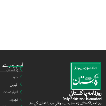
اہم زمرے
پاکستان
دنیا
کھیل
روزنامہ پاکستان
انٹرٹینمنٹ
Daily Pakistan · Islamabad
تجارت
روزنامہ پاکستان, 70 سال سے سچائی اور دیانتداری کی آواز۔