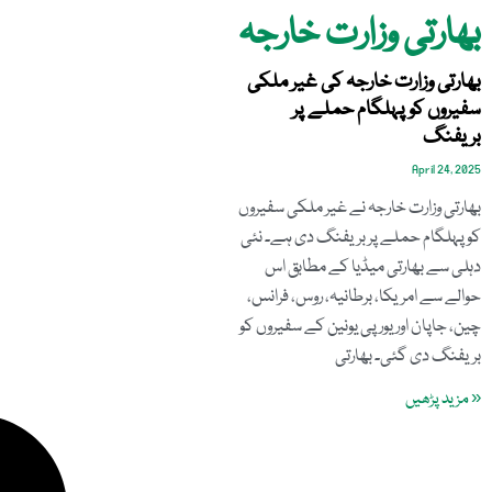
بھارتی وزارت خارجہ
بھارتی وزارت خارجہ کی غیر ملکی
سفیروں کو پہلگام حملے پر
بریفنگ
April 24, 2025
بھارتی وزارت خارجہ نے غیر ملکی سفیروں
کو پہلگام حملے پر بریفنگ دی ہے۔ نئی
دہلی سے بھارتی میڈیا کے مطابق اس
حوالے سے امریکا، برطانیہ، روس، فرانس،
چین، جاپان اور یورپی یونین کے سفیروں کو
بریفنگ دی گئی۔ بھارتی
« مزید پڑھیں