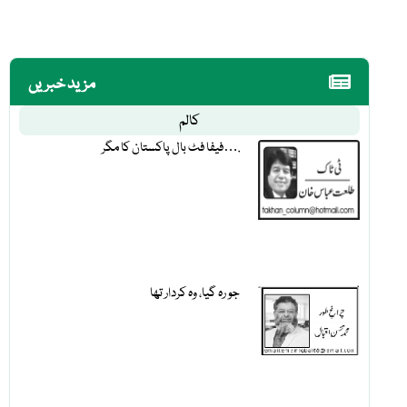
مزید خبریں
کالم
فیفا فٹ بال پاکستان کا مگر….
جو رہ گیا، وہ کردار تھا