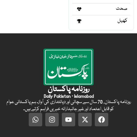
صحت
کھیل
روزنامہ پاکستان
Daily Pakistan · Islamabad
روزنامہ پاکستان, 70 سال سے سچائی اور دیانتداری کی آواز۔ ہم پاکستانی عوام
کو قابل اعتماد اور غیر جانبدارانہ خبریں فراہم کرتے ہیں۔