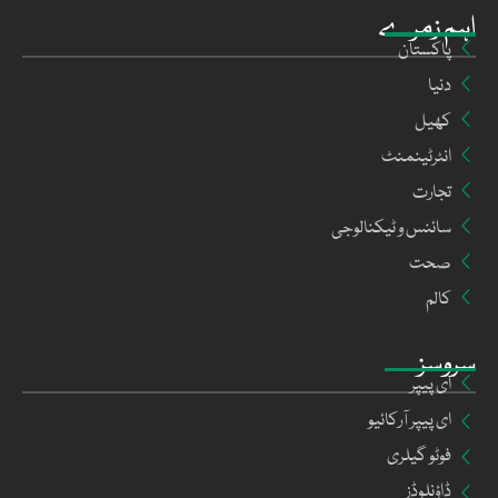
اہم زمرے
پاکستان
دنیا
کھیل
انٹرٹینمنٹ
تجارت
سائنس و ٹیکنالوجی
صحت
کالم
سروسز
ای پیپر
ای پیپر آرکائیو
فوٹو گیلری
ڈاؤنلوڈز