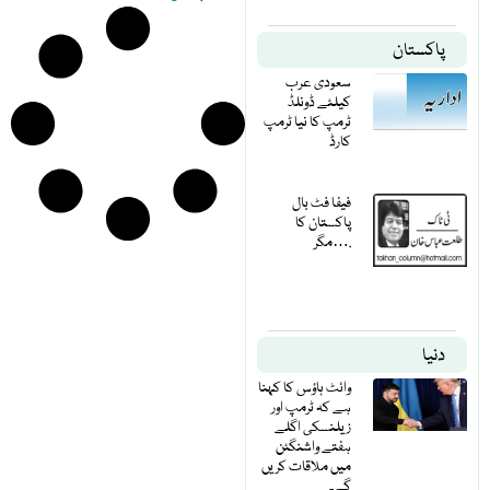
پاکستان
سعودی عرب
کیلئے ڈونلڈ
ٹرمپ کا نیا ٹرمپ
کارڈ
فیفا فٹ بال
پاکستان کا
مگر….
دنیا
وائٹ ہاؤس کا کہنا
ہے کہ ٹرمپ اور
زیلنسکی اگلے
ہفتے واشنگٹن
میں ملاقات کریں
گے۔