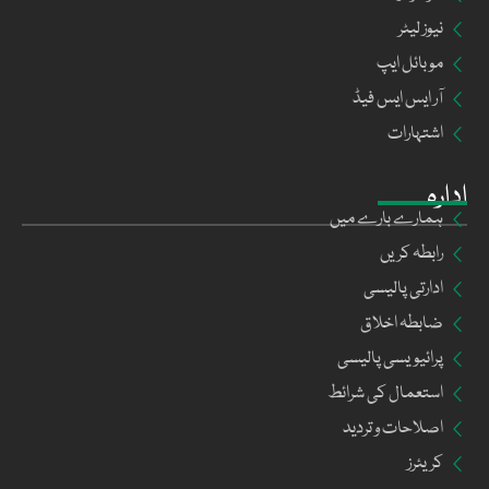
نیوز لیٹر
موبائل ایپ
آر ایس ایس فیڈ
اشتہارات
ادارہ
ہمارے بارے میں
رابطہ کریں
ادارتی پالیسی
ضابطہ اخلاق
پرائیویسی پالیسی
استعمال کی شرائط
اصلاحات و تردید
کریئرز