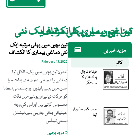
تین بچوں میں پہلی مرتبہ ایک نئی دماغی بیماری کا انکشاف
تین بچوں میں پہلی مرتبہ ایک
مزید خبریں
نئی دماغی بیماری کا انکشاف
کالم
February 13, 2023
فیفا فٹ بال
لندن: تین بچوں میں ایک بالکل نیا
پاکستان کا
دماغی و اعصابی عارضہ دریافت ہوا
مگر….
جس میں بچے ہاتھوں اور جسمانی اعضا
کو حرکت دینے اور بولنے میں دقت
محسوس کرتے ہیں اور اس کی وجہ
جو رہ گیا، وہ کردار
جینیاتی بتائی جارہی ہے۔نیشنل
تھا
انسٹی ٹیوٹس
« مزید پڑھیں