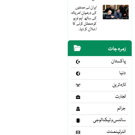
ایران نے حملوں
کے درمیان امریکہ
کے ساتھ ایم او یو
کو معطل کرنے کا
اعلان کر دیا۔
زمرہ جات
پاکستان
دنیا
تازہ ترین
تجارت
جرائم
سائنس و ٹیکنالوجی
انٹرٹینمنٹ