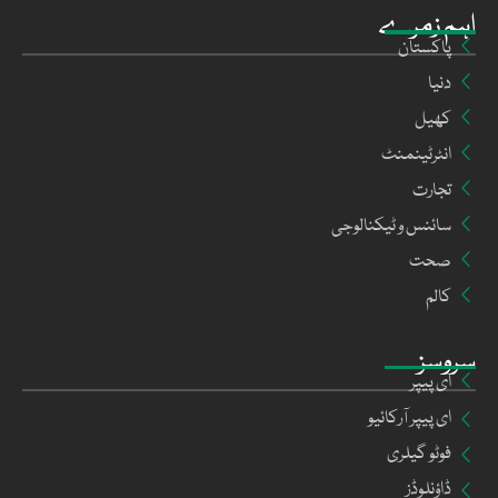
اہم زمرے
پاکستان
دنیا
کھیل
انٹرٹینمنٹ
تجارت
سائنس و ٹیکنالوجی
صحت
کالم
سروسز
ای پیپر
ای پیپر آرکائیو
فوٹو گیلری
ڈاؤنلوڈز