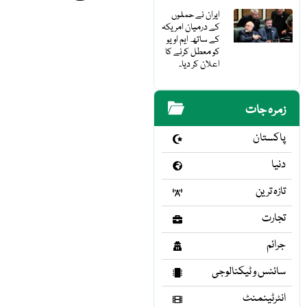
ایران نے حملوں
کے درمیان امریکہ
کے ساتھ ایم او یو
کو معطل کرنے کا
اعلان کر دیا۔
زمرہ جات
پاکستان
دنیا
تازہ ترین
تجارت
جرائم
سائنس و ٹیکنالوجی
انٹرٹینمنٹ