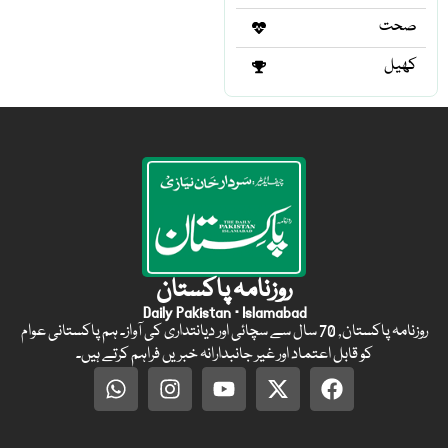
صحت
کھیل
روزنامہ پاکستان
Daily Pakistan · Islamabad
روزنامہ پاکستان, 70 سال سے سچائی اور دیانتداری کی آواز۔ ہم پاکستانی عوام
کو قابل اعتماد اور غیر جانبدارانہ خبریں فراہم کرتے ہیں۔