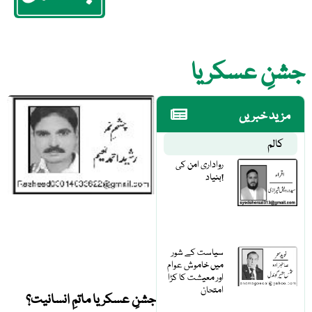
جشنِ عسکر یا
مزید خبریں
کالم
رواداری امن کی
بنیاد!
سیاست کے شور
میں خاموش عوام
اور معیشت کا کڑا
امتحان
جشنِ عسکر یا ماتمِ انسانیت؟