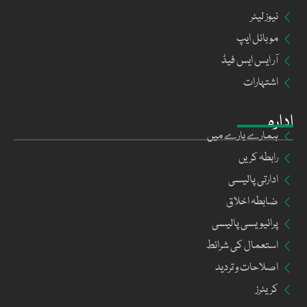
نیوز لیٹر
موبائل ایپ
آر ایس ایس فیڈ
اشتہارات
ادارہ
ہمارے بارے میں
رابطہ کریں
ادارتی پالیسی
ضابطہ اخلاق
پرائیویسی پالیسی
استعمال کی شرائط
اصلاحات و تردید
کریئرز