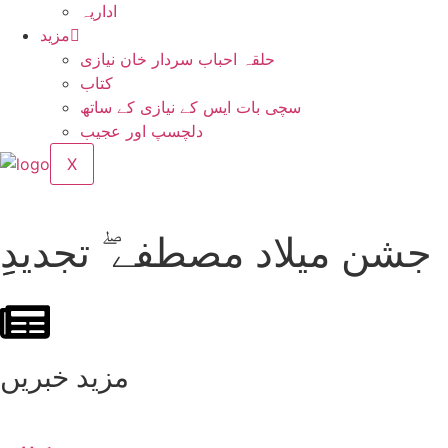
اداریہ
مزید
حلقہ احباب سردار خان نیازی
کتاب
سچی بات ایس کے نیازی کے ساتھ
دلچسپ اور عجیب
X
جشن میلاد مصطفے ۖ تجدیدِِ
مزید خبریں