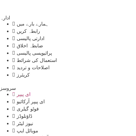
ادارہ
ہمارے بارے میں
رابطہ کریں
ادارتی پالیسی
ضابطہ اخلاق
پرائیویسی پالیسی
استعمال کی شرائط
اصلاحات و تردید
کریئرز
سروسز
ای پیپر
ای پیپر آرکائیو
فوٹو گیلری
ڈاؤنلوڈز
نیوز لیٹر
موبائل ایپ