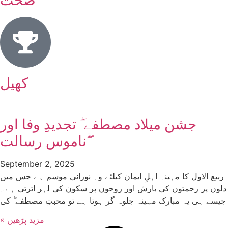
صحت
کھیل
جشن میلاد مصطفے ۖ تجدیدِِ وفا اور
ناموس رسالت ۖ
September 2, 2025
ربیع الاول کا مہینہ اہلِ ایمان کیلئے وہ نورانی موسم ہے جس میں
دلوں پر رحمتوں کی بارش اور روحوں پر سکون کی لہر اترتی ہے۔
جیسے ہی یہ مبارک مہینہ جلوہ گر ہوتا ہے تو محبتِ مصطفے ۖ کی
« مزید پڑھیں