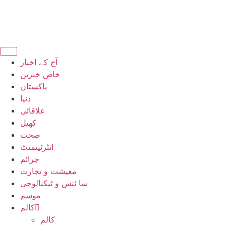
آج کے اخبار
خاص خبریں
پاکستان
دنیا
علاقائی
کھیل
صحت
انٹرٹینمنٹ
جرائم
معیشت و تجارت
سا ئنس و ٹیکنالوجی
موسم
کالم
کالم