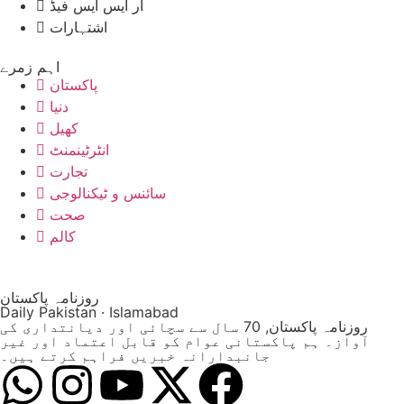
آر ایس ایس فیڈ
اشتہارات
اہم زمرے
پاکستان
دنیا
کھیل
انٹرٹینمنٹ
تجارت
سائنس و ٹیکنالوجی
صحت
کالم
روزنامہ پاکستان
Daily Pakistan · Islamabad
روزنامہ پاکستان, 70 سال سے سچائی اور دیانتداری کی
آواز۔ ہم پاکستانی عوام کو قابل اعتماد اور غیر
جانبدارانہ خبریں فراہم کرتے ہیں۔