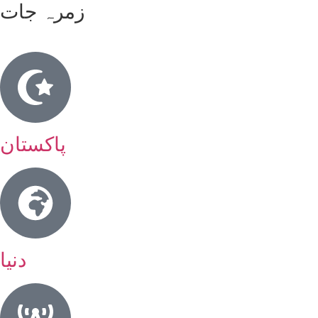
زمرہ جات
پاکستان
دنیا