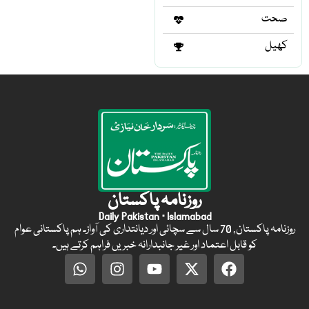
صحت
کھیل
روزنامہ پاکستان
Daily Pakistan · Islamabad
روزنامہ پاکستان, 70 سال سے سچائی اور دیانتداری کی آواز۔ ہم پاکستانی عوام
کو قابل اعتماد اور غیر جانبدارانہ خبریں فراہم کرتے ہیں۔