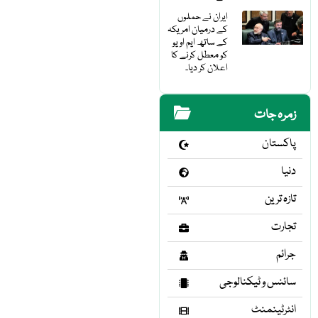
ایران نے حملوں
کے درمیان امریکہ
کے ساتھ ایم او یو
کو معطل کرنے کا
اعلان کر دیا۔
زمرہ جات
پاکستان
دنیا
تازہ ترین
تجارت
جرائم
سائنس و ٹیکنالوجی
انٹرٹینمنٹ