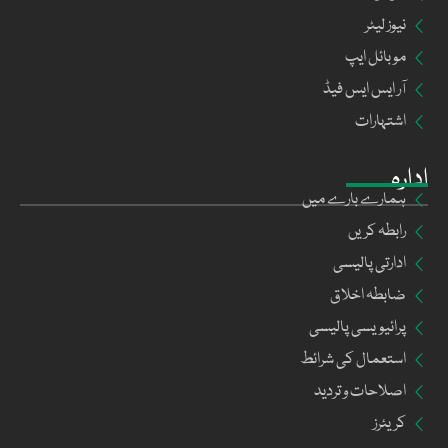
نیوز لیٹر
موبائل ایپ
آر ایس ایس فیڈ
اشتہارات
ادارہ
ہمارے بارے میں
رابطہ کریں
ادارتی پالیسی
ضابطہ اخلاق
پرائیویسی پالیسی
استعمال کی شرائط
اصلاحات و تردید
کریئرز