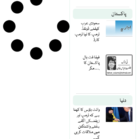
پاکستان
سعودی عرب
کیلئے ڈونلڈ
ٹرمپ کا نیا ٹرمپ
کارڈ
فیفا فٹ بال
پاکستان کا
مگر….
دنیا
وائٹ ہاؤس کا کہنا
ہے کہ ٹرمپ اور
زیلنسکی اگلے
ہفتے واشنگٹن
میں ملاقات کریں
گے۔