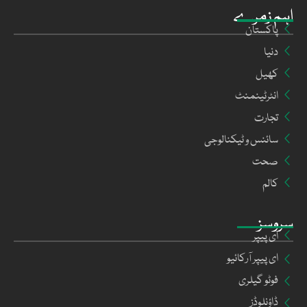
اہم زمرے
پاکستان
دنیا
کھیل
انٹرٹینمنٹ
تجارت
سائنس و ٹیکنالوجی
صحت
کالم
سروسز
ای پیپر
ای پیپر آرکائیو
فوٹو گیلری
ڈاؤنلوڈز