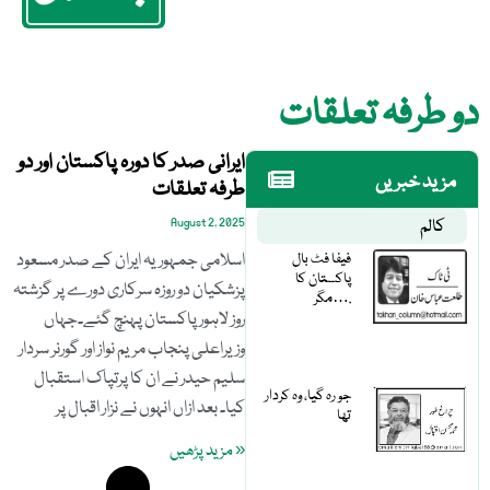
دو طرفہ تعلقات
ایرانی صدر کا دورہ پاکستان اور دو
مزید خبریں
طرفہ تعلقات
کالم
August 2, 2025
فیفا فٹ بال
اسلامی جمہوریہ ایران کے صدر مسعود
پاکستان کا
پزشکیان دو روزہ سرکاری دورے پر گزشتہ
مگر….
روز لاہور پاکستان پہنچ گئے۔جہاں
وزیراعلی پنجاب مریم نواز اور گورنر سردار
سلیم حیدر نے ان کا پرتپاک استقبال
جو رہ گیا، وہ کردار
کیا۔ بعد ازاں انہوں نے نزار اقبال پر
تھا
« مزید پڑھیں