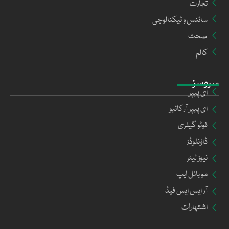
تجارت
سائنس و ٹیکنالوجی
صحت
کالم
سروسز
ای پیپر
ای پیپر آرکائیو
فوٹو گیلری
ڈاؤنلوڈز
نیوز لیٹر
موبائل ایپ
آر ایس ایس فیڈ
اشتہارات