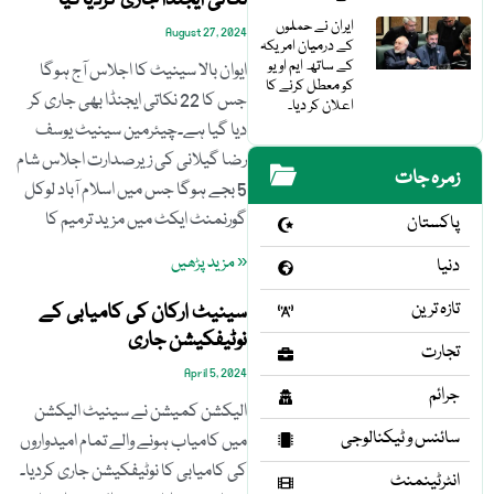
نکاتی ایجنڈا جاری کردیاگیا
ایران نے حملوں
August 27, 2024
کے درمیان امریکہ
کے ساتھ ایم او یو
ایوان بالا سینیٹ کا اجلاس آج ہوگا
کو معطل کرنے کا
جس کا 22 نکاتی ایجنڈا بھی جاری کر
اعلان کر دیا۔
دیا گیا ہے۔چیئرمین سینیٹ یوسف
رضا گیلانی کی زیرصدارت اجلاس شام
زمرہ جات
5 بجے ہوگا جس میں اسلام آباد لوکل
گورنمنٹ ایکٹ میں مزید ترمیم کا
پاکستان
« مزید پڑھیں
دنیا
تازہ ترین
سینیٹ ارکان کی کامیابی کے
نوٹیفکیشن جاری
تجارت
April 5, 2024
جرائم
الیکشن کمیشن نے سینیٹ الیکشن
سائنس و ٹیکنالوجی
میں کامیاب ہونے والے تمام امیدواروں
کی کامیابی کا نوٹیفکیشن جاری کردیا۔
انٹرٹینمنٹ