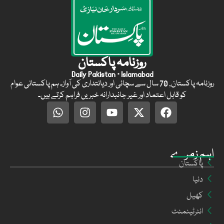
روزنامہ پاکستان
Daily Pakistan · Islamabad
روزنامہ پاکستان, 70 سال سے سچائی اور دیانتداری کی آواز۔ ہم پاکستانی عوام
کو قابل اعتماد اور غیر جانبدارانہ خبریں فراہم کرتے ہیں۔
اہم زمرے
پاکستان
دنیا
کھیل
انٹرٹینمنٹ