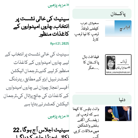
« مزید پڑھیں
پاکستان
سینیٹ کی خالی نشست پر
سعودی عرب
انتخاب، چاروں امیدواروں کے
کیلئے ڈونلڈ
کاغذات منظور
ٹرمپ کا نیا ٹرمپ
کارڈ
April 21, 2025
سینیٹ کی خالی نشست پر انتخاب کے
فیفا فٹ بال
لیے چاروں امیدواروں کے کاغذات
پاکستان کا
مگر….
منظور کر لیے گئے۔ترجمان الیکشن
کمشنر نبیل ابڑو کے مطابق ریٹرننگ
آفیسر اعجاز چوہان نے چاروں امیدواروں
کے کاغذات کی جانچ پڑتال کی۔ترجمان
دنیا
الیکشن کمشنر نے بتایا ہے
وائٹ ہاؤس کا کہنا
ہے کہ ٹرمپ اور
« مزید پڑھیں
زیلنسکی اگلے
ہفتے واشنگٹن
سینیٹ اجلاس آج ہوگا ، 22
میں ملاقات کریں
گے۔