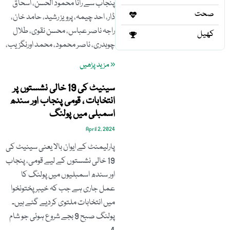
پنجاب سے رانا محمود الحسن، اسحاق
صحت
ڈار، احد چیمہ، پرویز رشید، حامد خان،
راجہ ناصر عباس، محسن نقوی، طلال
کھیل
چوہدری، ناصر محمود، محمد اورنگزیب،
« مزید پڑھیں
سینیٹ کی 19 خالی نشستوں پر
انتخابات ، قومی پنجاب اور سندھ
اسمبلی میں پولنگ
April 2, 2024
پارلیمنٹ کے ایوان بالا یعنی سینیٹ کی
19 خالی نشستوں کے لیے قومی، پنجاب
اور سندھ اسمبلیوں میں پولنگ کا
عمل جاری ہے جب کہ خیبرپختونخوا
میں انتخابات ملتوی کردیے گئے ہیں۔
پولنگ صبح 9 بجے شروع ہوئی جو شام