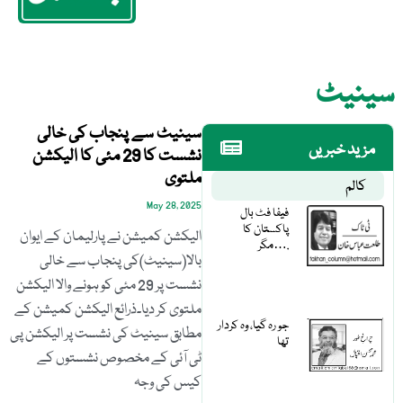
سینیٹ
سینیٹ سے پنجاب کی خالی
مزید خبریں
نشست کا 29 مئی کا الیکشن
ملتوی
کالم
May 28, 2025
فیفا فٹ بال
پاکستان کا
الیکشن کمیشن نے پارلیمان کے ایوان
مگر….
بالا(سینیٹ)کی پنجاب سے خالی
نشست پر 29 مئی کو ہونے والا الیکشن
ملتوی کر دیا۔ذرائع الیکشن کمیشن کے
جو رہ گیا، وہ کردار
مطابق سینیٹ کی نشست پر الیکشن پی
تھا
ٹی آئی کے مخصوص نشستوں کے
کیس کی وجہ