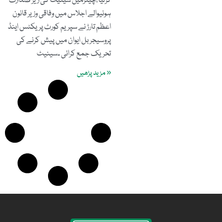
کرلیا،چیئرمین سینیٹ کی زیر صدارت
ہونیوالے اجلاس میں وفاقی وزیر قانون
اعظم تارڑ نے سپریم کورٹ پریکٹس اینڈ
پروسیجر بل ایوان میں پیش کرنے کی
تحریک جمع کرائی ۔سینیٹ
« مزید پڑھیں