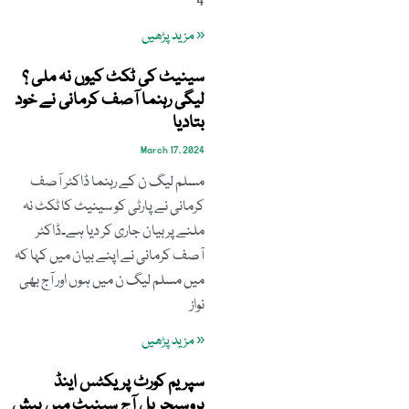
4
« مزید پڑھیں
سینیٹ کی ٹکٹ کیوں نہ ملی ؟
لیگی رہنما آصف کرمانی نے خود
بتادیا
March 17, 2024
مسلم لیگ ن کے رہنما ڈاکٹر آصف
کرمانی نے پارٹی کو سینیٹ کا ٹکٹ نہ
ملنے پر بیان جاری کر دیا ہے۔ڈاکٹر
آصف کرمانی نے اپنے بیان میں کہا کہ
میں مسلم لیگ ن میں ہوں اور آج بھی
نواز
« مزید پڑھیں
سپریم کورٹ پریکٹس اینڈ
پروسیجر بل آج سینیٹ میں پیش