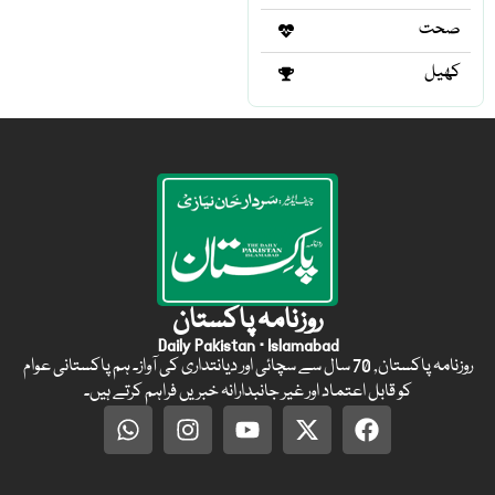
صحت
کھیل
روزنامہ پاکستان
Daily Pakistan · Islamabad
روزنامہ پاکستان, 70 سال سے سچائی اور دیانتداری کی آواز۔ ہم پاکستانی عوام
کو قابل اعتماد اور غیر جانبدارانہ خبریں فراہم کرتے ہیں۔