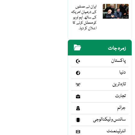
ایران نے حملوں
کے درمیان امریکہ
کے ساتھ ایم او یو
کو معطل کرنے کا
اعلان کر دیا۔
زمرہ جات
پاکستان
دنیا
تازہ ترین
تجارت
جرائم
سائنس و ٹیکنالوجی
انٹرٹینمنٹ