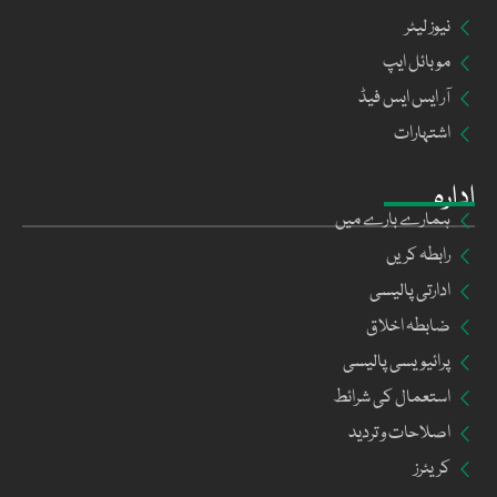
نیوز لیٹر
موبائل ایپ
آر ایس ایس فیڈ
اشتہارات
ادارہ
ہمارے بارے میں
رابطہ کریں
ادارتی پالیسی
ضابطہ اخلاق
پرائیویسی پالیسی
استعمال کی شرائط
اصلاحات و تردید
کریئرز