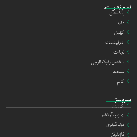
اہم زمرے
پاکستان
دنیا
کھیل
انٹرٹینمنٹ
تجارت
سائنس و ٹیکنالوجی
صحت
کالم
سروسز
ای پیپر
ای پیپر آرکائیو
فوٹو گیلری
ڈاؤنلوڈز