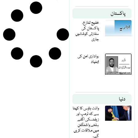
پاکستان
خلیج تنازع،
پاکستان کی
سفارتی کوششیں
جاری
رواداری امن کی
بنیاد!
دنیا
وائٹ ہاؤس کا کہنا
ہے کہ ٹرمپ اور
زیلنسکی اگلے
ہفتے واشنگٹن
میں ملاقات کریں
گے۔