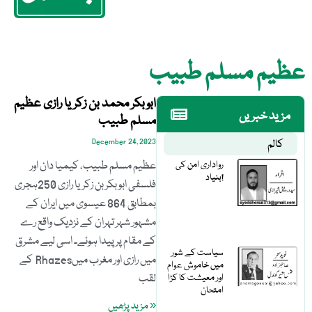
عظیم مسلم طبیب
ابوبکر محمد بن زکریا رازی عظیم
مزید خبریں
مسلم طبیب
کالم
December 24, 2023
رواداری امن کی
عظیم مسلم طبیب، کیمیا دان اور
بنیاد!
فلسفی ابوبکر بن زکریا رازی 250ہجری
بمطابق 864 عیسوی میں ایران کے
مشہور شہر تہران کے نزدیک واقع رے
کے مقام پر پیدا ہوئے۔ اسی لیے مشرق
سیاست کے شور
میں رازی اور مغرب میںRhazes کے
میں خاموش عوام
اور معیشت کا کڑا
لقب
امتحان
« مزید پڑھیں