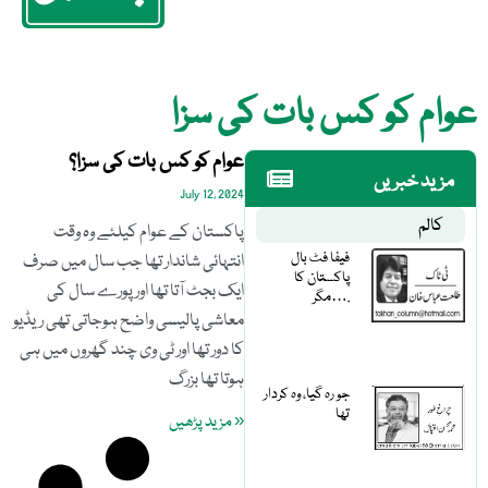
عوام کو کس بات کی سزا
عوام کو کس بات کی سزا؟
مزید خبریں
July 12, 2024
کالم
پاکستان کے عوام کیلئے وہ وقت
فیفا فٹ بال
انتہائی شاندار تھا جب سال میں صرف
پاکستان کا
ایک بجٹ آتا تھا اور پورے سال کی
مگر….
معاشی پالیسی واضح ہوجاتی تھی ریڈیو
کا دور تھا اور ٹی وی چند گھروں میں ہی
ہوتا تھا بزرگ
جو رہ گیا، وہ کردار
تھا
« مزید پڑھیں