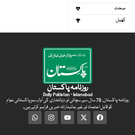
صحت
کھیل
روزنامہ پاکستان
Daily Pakistan · Islamabad
روزنامہ پاکستان, 70 سال سے سچائی اور دیانتداری کی آواز۔ ہم پاکستانی عوام
کو قابل اعتماد اور غیر جانبدارانہ خبریں فراہم کرتے ہیں۔