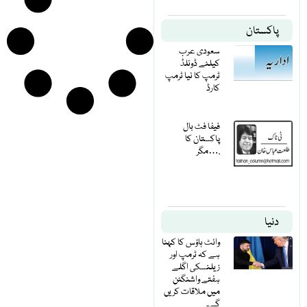
پاکستان
سعودی عرب
کیلئے ڈونلڈ
ٹرمپ کا نیا ٹرمپ
کارڈ
فیفا فٹ بال
پاکستان کا
مگر….
دنیا
وائٹ ہاؤس کا کہنا
ہے کہ ٹرمپ اور
زیلنسکی اگلے
ہفتے واشنگٹن
میں ملاقات کریں
گے۔