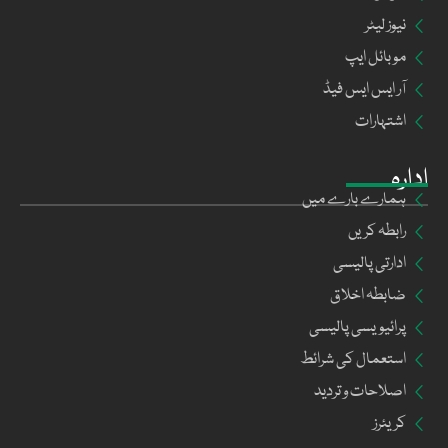
نیوز لیٹر
موبائل ایپ
آر ایس ایس فیڈ
اشتہارات
ادارہ
ہمارے بارے میں
رابطہ کریں
ادارتی پالیسی
ضابطہ اخلاق
پرائیویسی پالیسی
استعمال کی شرائط
اصلاحات و تردید
کریئرز