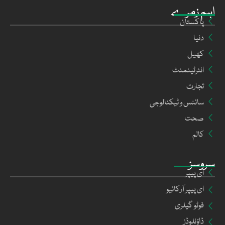
اہم زمرے
پاکستان
دنیا
کھیل
انٹرٹینمنٹ
تجارت
سائنس و ٹیکنالوجی
صحت
کالم
سروسز
ای پیپر
ای پیپر آرکائیو
فوٹو گیلری
ڈاؤنلوڈز