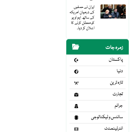
ایران نے حملوں
کے درمیان امریکہ
کے ساتھ ایم او یو
کو معطل کرنے کا
اعلان کر دیا۔
زمرہ جات
پاکستان
دنیا
تازہ ترین
تجارت
جرائم
سائنس و ٹیکنالوجی
انٹرٹینمنٹ