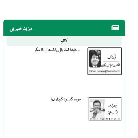
مزید خبریں
کالم
فیفا فٹ بال پاکستان کا مگر….
جو رہ گیا، وہ کردار تھا