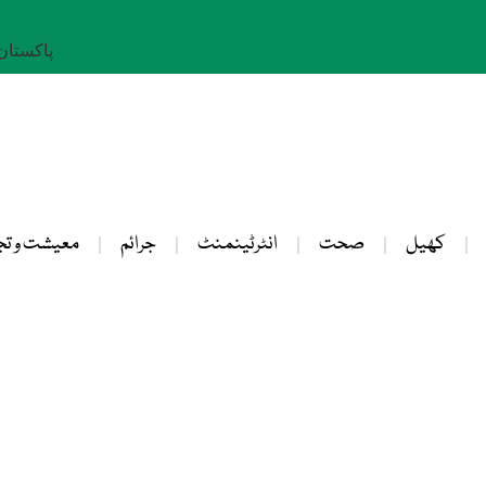
پاکستان: 24 صفر 
کھیل
صحت
انٹرٹینمنٹ
جرائم
معیشت و تج