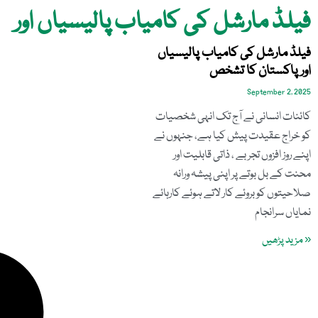
فیلڈ مارشل کی کامیاب پالیسیاں اور
فیلڈ مارشل کی کامیاب پالیسیاں
اورپاکستان کا تشخص
September 2, 2025
کائنات انسانی نے آج تک انہی شخصیات
کو خراج عقیدت پیش کیا ہے، جنہوں نے
اپنے روز افزوں تجربے ، ذاتی قابلیت اور
محنت کے بل بوتے پر اپنی پیشہ ورانہ
صلاحیتوں کو بروئے کار لاتے ہوئے کارہائے
نمایاں سرانجام
« مزید پڑھیں