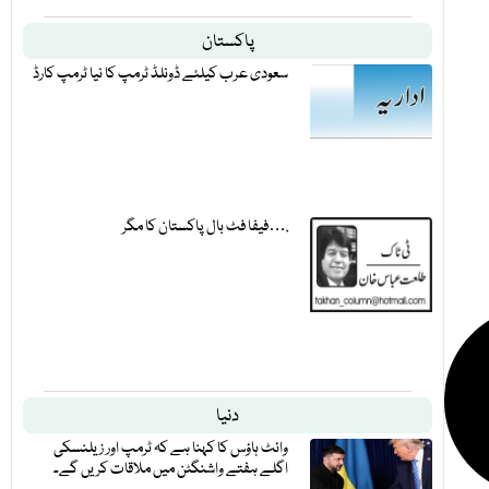
پاکستان
سعودی عرب کیلئے ڈونلڈ ٹرمپ کا نیا ٹرمپ کارڈ
فیفا فٹ بال پاکستان کا مگر….
دنیا
وائٹ ہاؤس کا کہنا ہے کہ ٹرمپ اور زیلنسکی
اگلے ہفتے واشنگٹن میں ملاقات کریں گے۔