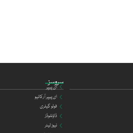
سروسز
ای پیپر
ای پیپر آرکائیو
فوٹو گیلری
ڈاؤنلوڈز
نیوز لیٹر