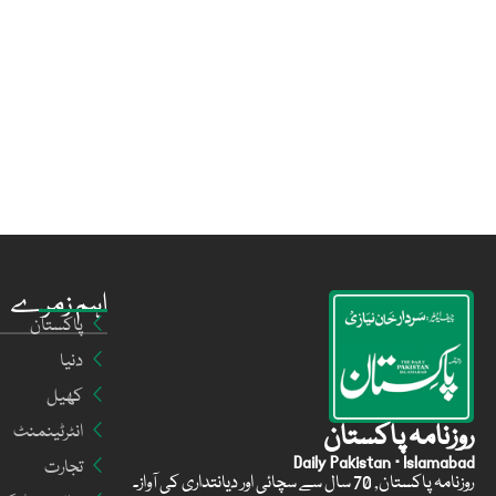
اہم زمرے
پاکستان
دنیا
کھیل
روزنامہ پاکستان
انٹرٹینمنٹ
Daily Pakistan · Islamabad
تجارت
روزنامہ پاکستان, 70 سال سے سچائی اور دیانتداری کی آواز۔