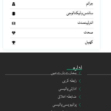
جرائم
سائنس و ٹیکنالوجی
انٹرٹینمنٹ
صحت
کھیل
ادارہ
ہمارے بارے میں
رابطہ کریں
ادارتی پالیسی
ضابطہ اخلاق
پرائیویسی پالیسی