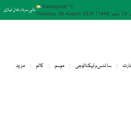
🌤 Rawalpindi °C
بانی سردار خان نیازی
1448
|
Thursday, 06 August 2026
ارت
سا ئنس و ٹیکنالوجی
موسم
کالم
مزید