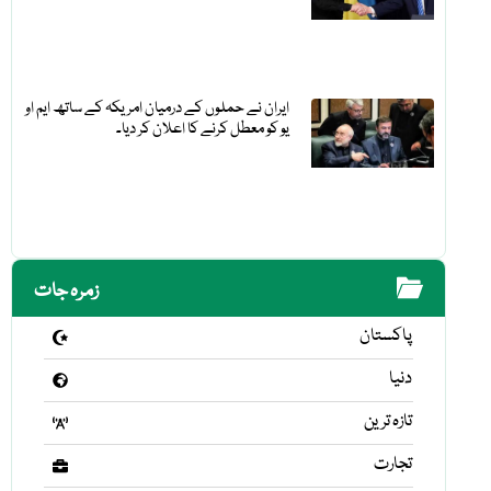
ایران نے حملوں کے درمیان امریکہ کے ساتھ ایم او
یو کو معطل کرنے کا اعلان کر دیا۔
زمرہ جات
پاکستان
دنیا
تازہ ترین
تجارت