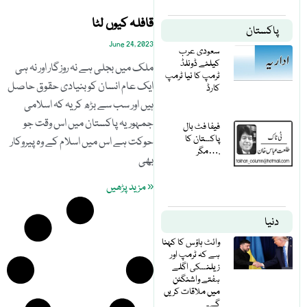
قافلہ کیوں لٹا
پاکستان
June 24, 2023
سعودی عرب
کیلئے ڈونلڈ
ملک میں بجلی ہے نہ روزگار اور نہ ہی
ٹرمپ کا نیا ٹرمپ
ایک عام انسان کو بنیادی حقوق حاصل
کارڈ
ہیں اور سب سے بڑھ کر یہ کہ اسلامی
جمہوریہ پاکستان میں اس وقت جو
فیفا فٹ بال
پاکستان کا
حوکت ہے اس میں اسلام کے وہ پیروکار
مگر….
بھی
« مزید پڑھیں
دنیا
وائٹ ہاؤس کا کہنا
ہے کہ ٹرمپ اور
زیلنسکی اگلے
ہفتے واشنگٹن
میں ملاقات کریں
گے۔