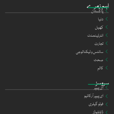
اہم زمرے
پاکستان
دنیا
کھیل
انٹرٹینمنٹ
تجارت
سائنس و ٹیکنالوجی
صحت
کالم
سروسز
ای پیپر
ای پیپر آرکائیو
فوٹو گیلری
ڈاؤنلوڈز