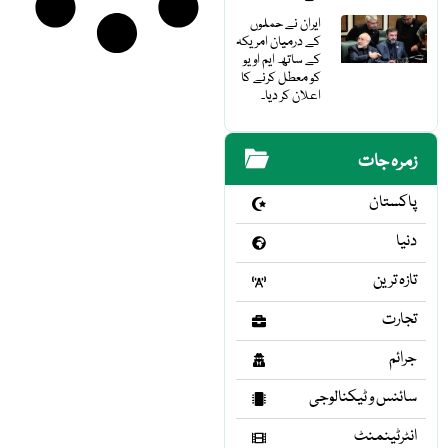
ایران نے حملوں
کے درمیان امریکہ
کے ساتھ ایم او یو
کو معطل کرنے کا
اعلان کر دیا۔
زمرہ جات
پاکستان
دنیا
تازہ ترین
تجارت
جرائم
سائنس و ٹیکنالوجی
انٹرٹینمنٹ