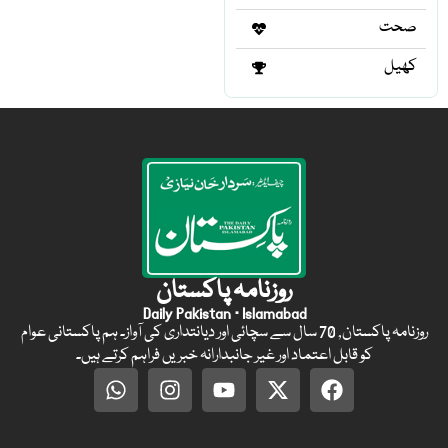
صحت
کھیل
روزنامہ پاکستان
Daily Pakistan · Islamabad
روزنامہ پاکستان, 70 سال سے سچائی اور دیانتداری کی آواز۔ ہم پاکستانی عوام
کو قابل اعتماد اور غیر جانبدارانہ خبریں فراہم کرتے ہیں۔