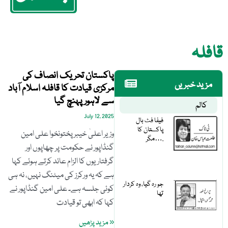
قافلہ
پاکستان تحریک انصاف کی
مزید خبریں
مرکزی قیادت کا قافلہ اسلام آباد
سے لاہور پہنچ گیا
کالم
July 12, 2025
فیفا فٹ بال
پاکستان کا
وزیر اعلیٰ خیبر پختونخوا علی امین
مگر….
گنڈاپور نے حکومت پر چھاپوں اور
گرفتاریوں کا الزام عائد کرتے ہوئے کہا
ہے کہ یہ ورکرز کی میٹنگ نہیں، نہ ہی
جو رہ گیا، وہ کردار
کوئی جلسہ ہے۔ علی امین گنڈاپور نے
تھا
کہا کہ ابھی تو قیادت
« مزید پڑھیں