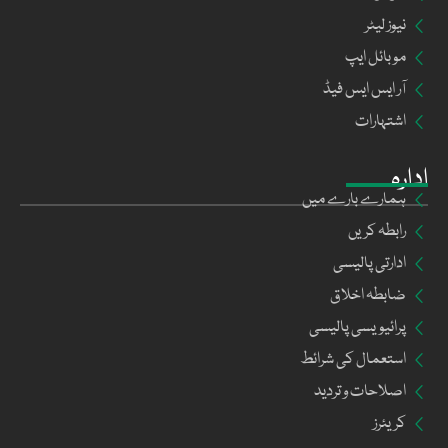
نیوز لیٹر
موبائل ایپ
آر ایس ایس فیڈ
اشتہارات
ادارہ
ہمارے بارے میں
رابطہ کریں
ادارتی پالیسی
ضابطہ اخلاق
پرائیویسی پالیسی
استعمال کی شرائط
اصلاحات و تردید
کریئرز