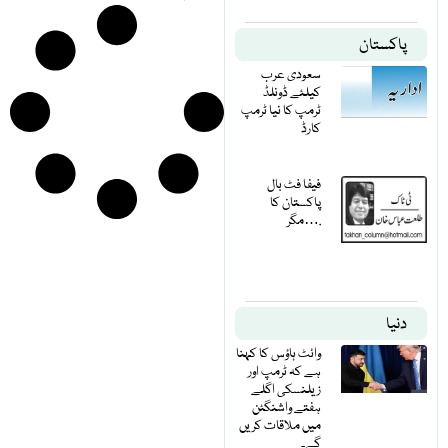
پاکستان
سعودی عرب
کیلئے ڈونلڈ
ٹرمپ کا نیا ٹرمپ
کارڈ
فیفا فٹ بال
پاکستان کا
مگر….
دنیا
وائٹ ہاؤس کا کہنا
ہے کہ ٹرمپ اور
زیلنسکی اگلے
ہفتے واشنگٹن
میں ملاقات کریں
گے۔