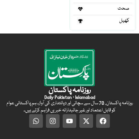
صحت
کھیل
روزنامہ پاکستان
Daily Pakistan · Islamabad
روزنامہ پاکستان, 70 سال سے سچائی اور دیانتداری کی آواز۔ ہم پاکستانی عوام
کو قابل اعتماد اور غیر جانبدارانہ خبریں فراہم کرتے ہیں۔