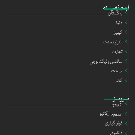
اہم زمرے
پاکستان
دنیا
کھیل
انٹرٹینمنٹ
تجارت
سائنس و ٹیکنالوجی
صحت
کالم
سروسز
ای پیپر
ای پیپر آرکائیو
فوٹو گیلری
ڈاؤنلوڈز