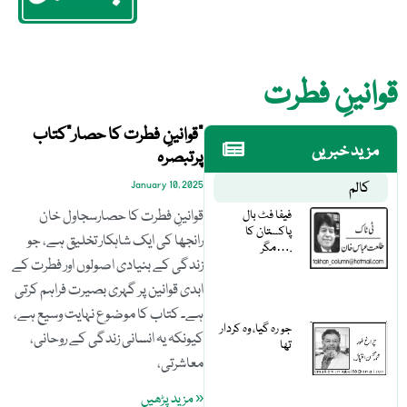
قوانینِ فطرت
”قوانینِ فطرت کا حصار“کتاب
مزید خبریں
پرتبصرہ
کالم
January 10, 2025
فیفا فٹ بال
قوانینِ فطرت کا حصارسجاول خان
پاکستان کا
رانجھا کی ایک شاہکار تخلیق ہے، جو
مگر….
زندگی کے بنیادی اصولوں اور فطرت کے
ابدی قوانین پر گہری بصیرت فراہم کرتی
ہے۔ کتاب کا موضوع نہایت وسیع ہے،
جو رہ گیا، وہ کردار
کیونکہ یہ انسانی زندگی کے روحانی،
تھا
معاشرتی،
« مزید پڑھیں