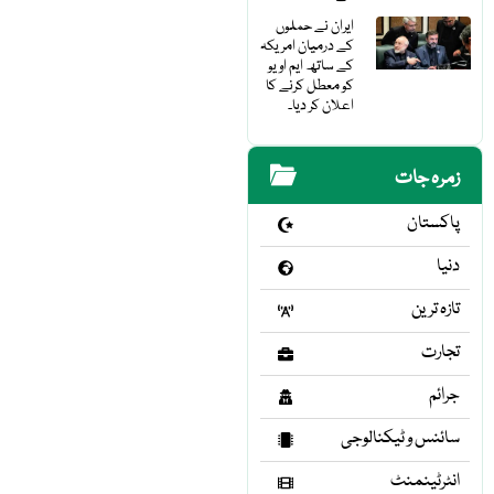
ایران نے حملوں
کے درمیان امریکہ
کے ساتھ ایم او یو
کو معطل کرنے کا
اعلان کر دیا۔
زمرہ جات
پاکستان
دنیا
تازہ ترین
تجارت
جرائم
سائنس و ٹیکنالوجی
انٹرٹینمنٹ