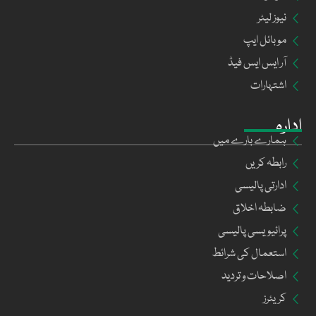
نیوز لیٹر
موبائل ایپ
آر ایس ایس فیڈ
اشتہارات
ادارہ
ہمارے بارے میں
رابطہ کریں
ادارتی پالیسی
ضابطہ اخلاق
پرائیویسی پالیسی
استعمال کی شرائط
اصلاحات و تردید
کریئرز