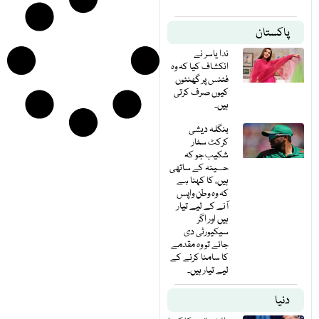
پاکستان
ندا یاسر نے
انکشاف کیا کہ وہ
فٹنس پر گھنٹوں
کیوں صرف کرتی
ہیں۔
بنگلہ دیشی
کرکٹ سٹار
شکیب جو کہ
حسینہ کے ساتھی
ہیں، کا کہنا ہے
کہ وہ وطن واپس
آنے کے لیے تیار
ہیں اور اگر
سیکیورٹی دی
جائے تو وہ مقدمے
کا سامنا کرنے کے
لیے تیار ہیں۔
دنیا