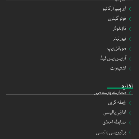
ای پیپر آرکائیو
فوٹو گیلری
ڈاؤنلوڈز
نیوز لیٹر
موبائل ایپ
آر ایس ایس فیڈ
اشتہارات
ادارہ
ہمارے بارے میں
رابطہ کریں
ادارتی پالیسی
ضابطہ اخلاق
پرائیویسی پالیسی