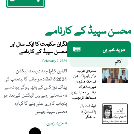
محسن سپیڈ کے کارنامے
نگران حکومت کا ایک سال اور
مزید خبریں
محسن سپیڈ کے کارنامے
کالم
February 3, 2024
سعودی عرب،
قارئین کرام! چند دن بعد الیکشن
ترکی اور پاکستان
2024کا انعقاد ہو جائے گا ۔پنجاب کی
نے مکہ مکرمہ
میں مشترکہ
بھاگ دوڑ کس کے ہاتھ ہوگی بہت سے
دفاعی معاہدے پر
نام سامنے آرہے ہیں الیکشن کے بعد جو
دستخط کر دیئے۔
پنجاب کا وزیر اعلی بنے گا کیا وہ
فیفا فٹ بال
محسن سپیڈ جیسی
پاکستان کا
مگر….
« مزید پڑھیں