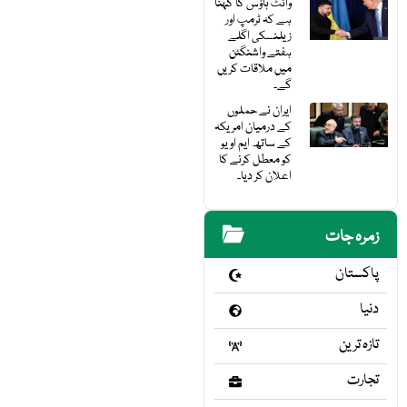
وائٹ ہاؤس کا کہنا
ہے کہ ٹرمپ اور
زیلنسکی اگلے
ہفتے واشنگٹن
میں ملاقات کریں
گے۔
ایران نے حملوں
کے درمیان امریکہ
کے ساتھ ایم او یو
کو معطل کرنے کا
اعلان کر دیا۔
زمرہ جات
پاکستان
دنیا
تازہ ترین
تجارت