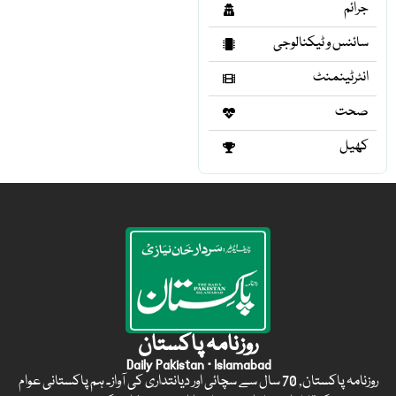
جرائم
سائنس و ٹیکنالوجی
انٹرٹینمنٹ
صحت
کھیل
روزنامہ پاکستان
Daily Pakistan · Islamabad
روزنامہ پاکستان, 70 سال سے سچائی اور دیانتداری کی آواز۔ ہم پاکستانی عوام