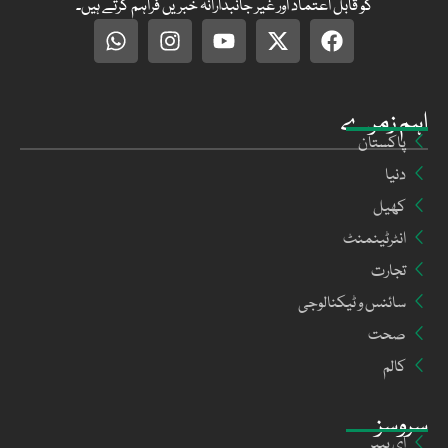
کو قابل اعتماد اور غیر جانبدارانہ خبریں فراہم کرتے ہیں۔
اہم زمرے
پاکستان
دنیا
کھیل
انٹرٹینمنٹ
تجارت
سائنس و ٹیکنالوجی
صحت
کالم
سروسز
ای پیپر