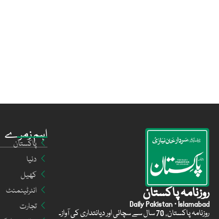
اہم زمرے
پاکستان
دنیا
کھیل
روزنامہ پاکستان
انٹرٹینمنٹ
Daily Pakistan · Islamabad
تجارت
روزنامہ پاکستان, 70 سال سے سچائی اور دیانتداری کی آواز۔