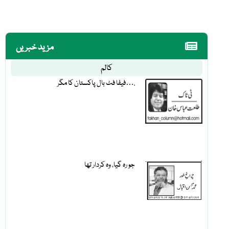
مزید خبریں
کالم
فیفا فٹ بال پاکستان کا مگر….
جو رہ گیا، وہ کردار تھا