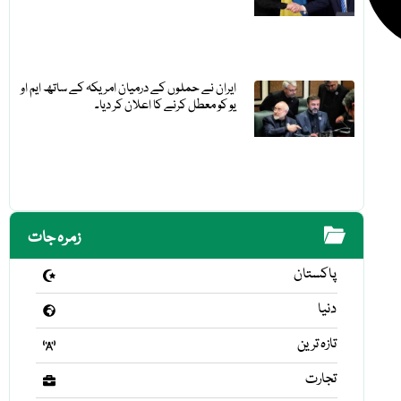
ایران نے حملوں کے درمیان امریکہ کے ساتھ ایم او
یو کو معطل کرنے کا اعلان کر دیا۔
زمرہ جات
پاکستان
دنیا
تازہ ترین
تجارت