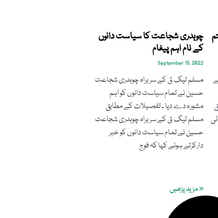
م
چوہدری شجاعت کا سیاست دانوں
کے نام اہم پیغام
September 15, 2022
ے
مسلم لیگ ق کے سربراہ چوہدری شجاعت
حسین نے تمام سیاست دانوں کو اہم
ق
مشورہ دے دیا ۔ تفصیلات کے مطابق
ٹی
مسلم لیگ ق کے سربراہ چوہدری شجاعت
حسین نے تمام سیاست دانوں کو خبر
دارکرتے ہوئے کہا کہ فوج
« مزید پڑھیں