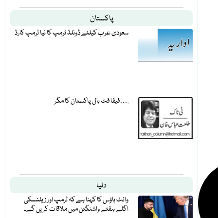
پاکستان
سعودی عرب کیلئے ڈونلڈ ٹرمپ کا نیا ٹرمپ کارڈ
فیفا فٹ بال پاکستان کا مگر….
دنیا
وائٹ ہاؤس کا کہنا ہے کہ ٹرمپ اور زیلنسکی
اگلے ہفتے واشنگٹن میں ملاقات کریں گے۔