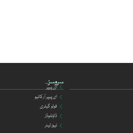
سروسز
ای پیپر
ای پیپر آرکائیو
فوٹو گیلری
ڈاؤنلوڈز
نیوز لیٹر