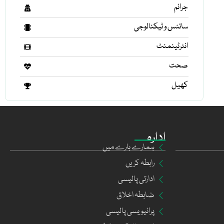
جرائم
سائنس و ٹیکنالوجی
انٹرٹینمنٹ
صحت
کھیل
ادارہ
ہمارے بارے میں
رابطہ کریں
ادارتی پالیسی
ضابطہ اخلاق
پرائیویسی پالیسی