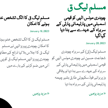
مسلم لیگ ق
چوہدری مونس الٰہی کو قومی
مسلم لیگ ق کا الگ تشخص خت
اسمبلی میں پارلیمانی پارٹی کے
ہونے کا امکان
سربراہ کے عہدے سے ہٹا دیا
January 16, 2023
گیاگیا
مسلم لیگ ق کا الگ تشخص ختم ہون
January 20, 2023
کا امکان چوہدری پرویز الہی نے مسلم
مسلم لیگ (ق) کے سربراہ چوہدری
لیگ ق کا اجلاس بلا لیا ذرائع کے مطاب
شجاعت حسین نے چوہدری مونس الٰہی کو
چوہدری پرویز الہی مسلم لیگ ق کو پی 
قومی اسمبلی میں پارلیمانی پارٹی کے
آئی میں ضم کرنے کے بارے میں
سربراہ کے عہدے سے ہٹا دیا اور وفاقی
وزیر برائے فوڈ سکیورٹی طارق بشیر چیمہ
پارلیمانی پارٹی کے سربراہ بنا دیا
« مزید پڑھیں
« مزید پڑھیں