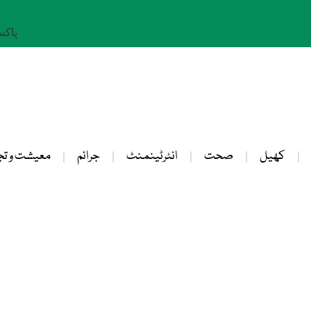
پاکستان: 
کھیل
صحت
انٹرٹینمنٹ
جرائم
معیشت و تج