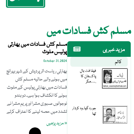
مسلم کش فسادات میں
مسلم کش فسادات میں بھارتی
مزید خبریں
پولیس ملوث
کالم
October 31, 2024
فیفا فٹ بال
بھارتی ریاست اتر پردیش کے شہر بہرائچ
پاکستان کا
میں ہونے والے حالیہ مسلم کش
مگر….
فسادات میں بھارتی پولیس کے ملوث
ہونے کا انکشاف ہوا ہے۔ دو ہندو
نوجوانوں صبوری مشرا اور پریم مشرا نے
جو رہ گیا، وہ کردار
تشدد میں حصہ لینے کا اعتراف کرتے
تھا
« مزید پڑھیں