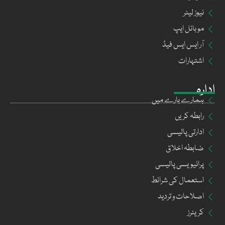
نیوز لیٹر
موبائل ایپ
آر ایس ایس فیڈ
اشتہارات
ادارہ
ہمارے بارے میں
رابطہ کریں
ادارتی پالیسی
ضابطہ اخلاق
پرائیویسی پالیسی
استعمال کی شرائط
اصلاحات و تردید
کریئرز