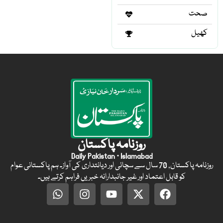
صحت
کھیل
روزنامہ پاکستان
Daily Pakistan · Islamabad
روزنامہ پاکستان, 70 سال سے سچائی اور دیانتداری کی آواز۔ ہم پاکستانی عوام
کو قابل اعتماد اور غیر جانبدارانہ خبریں فراہم کرتے ہیں۔