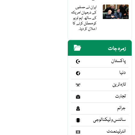
ایران نے حملوں
کے درمیان امریکہ
کے ساتھ ایم او یو
کو معطل کرنے کا
اعلان کر دیا۔
زمرہ جات
پاکستان
دنیا
تازہ ترین
تجارت
جرائم
سائنس و ٹیکنالوجی
انٹرٹینمنٹ