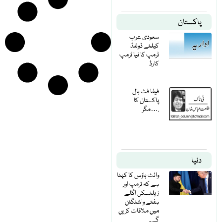
پاکستان
سعودی عرب
کیلئے ڈونلڈ
ٹرمپ کا نیا ٹرمپ
کارڈ
فیفا فٹ بال
پاکستان کا
مگر….
دنیا
وائٹ ہاؤس کا کہنا
ہے کہ ٹرمپ اور
زیلنسکی اگلے
ہفتے واشنگٹن
میں ملاقات کریں
گے۔