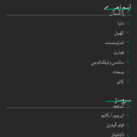
اہم زمرے
پاکستان
دنیا
کھیل
انٹرٹینمنٹ
تجارت
سائنس و ٹیکنالوجی
صحت
کالم
سروسز
ای پیپر
ای پیپر آرکائیو
فوٹو گیلری
ڈاؤنلوڈز