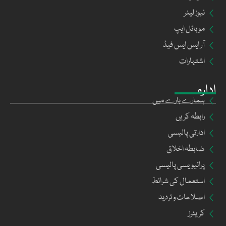
نیوز لیٹر
موبائل ایپ
آر ایس ایس فیڈ
اشتہارات
ادارہ
ہمارے بارے میں
رابطہ کریں
ادارتی پالیسی
ضابطہ اخلاق
پرائیویسی پالیسی
استعمال کی شرائط
اصلاحات و تردید
کریئرز