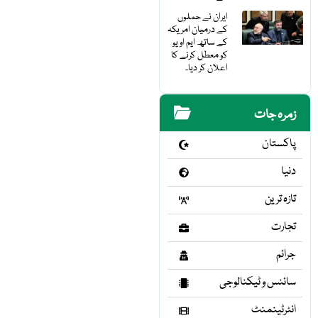
ایران نے حملوں
کے درمیان امریکہ
کے ساتھ ایم او یو
کو معطل کرنے کا
اعلان کر دیا۔
زمرہ جات
پاکستان
دنیا
تازہ ترین
تجارت
جرائم
سائنس و ٹیکنالوجی
انٹرٹینمنٹ