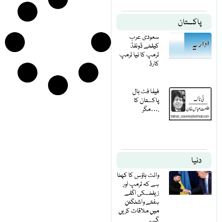
پاکستان
سعودی عرب
کیلئے ڈونلڈ
ٹرمپ کا نیا ٹرمپ
کارڈ
فیفا فٹ بال
پاکستان کا
مگر….
دنیا
وائٹ ہاؤس کا کہنا
ہے کہ ٹرمپ اور
زیلنسکی اگلے
ہفتے واشنگٹن
میں ملاقات کریں
گے۔