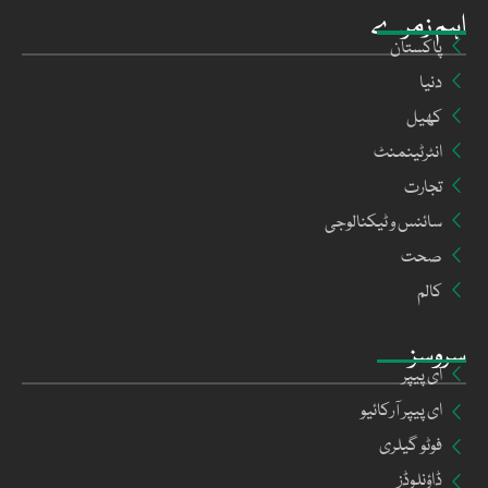
اہم زمرے
پاکستان
دنیا
کھیل
انٹرٹینمنٹ
تجارت
سائنس و ٹیکنالوجی
صحت
کالم
سروسز
ای پیپر
ای پیپر آرکائیو
فوٹو گیلری
ڈاؤنلوڈز