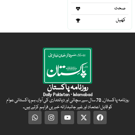
صحت
کھیل
روزنامہ پاکستان
Daily Pakistan · Islamabad
روزنامہ پاکستان, 70 سال سے سچائی اور دیانتداری کی آواز۔ ہم پاکستانی عوام
کو قابل اعتماد اور غیر جانبدارانہ خبریں فراہم کرتے ہیں۔