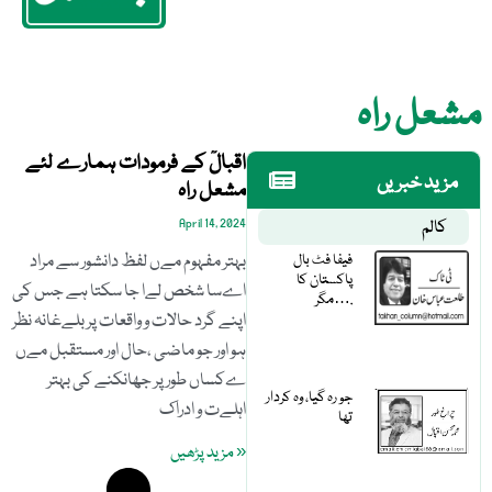
مشعل راہ
اقبالؒ کے فرمودات ہمارے لئے
مزید خبریں
مشعل راہ
کالم
April 14, 2024
فیفا فٹ بال
بہتر مفہوم مےں لفظ دانشور سے مراد
پاکستان کا
اےسا شخص لےا جا سکتا ہے جس کی
مگر….
اپنے گرد حالات و واقعات پر بلےغانہ نظر
ہو اور جو ماضی ،حال اور مستقبل مےں
ےکساں طور پر جھانکنے کی بہتر
جو رہ گیا، وہ کردار
اہلےت و ادراک
تھا
« مزید پڑھیں