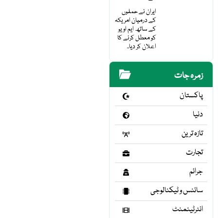
ایران نے حملوں
کے درمیان امریکہ
کے ساتھ ایم او یو
کو معطل کرنے کا
اعلان کر دیا۔
زمرہ جات
پاکستان
دنیا
تازہ ترین
تجارت
جرائم
سائنس و ٹیکنالوجی
انٹرٹینمنٹ