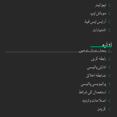
نیوز لیٹر
موبائل ایپ
آر ایس ایس فیڈ
اشتہارات
ادارہ
ہمارے بارے میں
رابطہ کریں
ادارتی پالیسی
ضابطہ اخلاق
پرائیویسی پالیسی
استعمال کی شرائط
اصلاحات و تردید
کریئرز