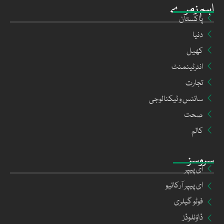
اہم زمرے
پاکستان
دنیا
کھیل
انٹرٹینمنٹ
تجارت
سائنس و ٹیکنالوجی
صحت
کالم
سروسز
ای پیپر
ای پیپر آرکائیو
فوٹو گیلری
ڈاؤنلوڈز