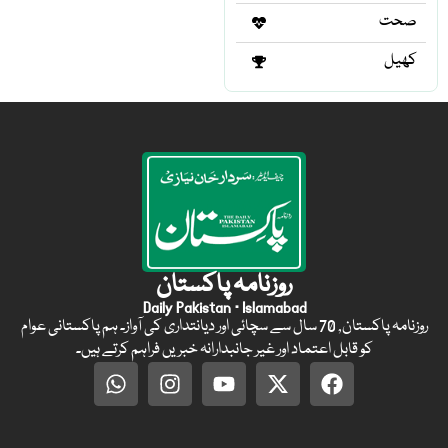
صحت
کھیل
روزنامہ پاکستان
Daily Pakistan · Islamabad
روزنامہ پاکستان, 70 سال سے سچائی اور دیانتداری کی آواز۔ ہم پاکستانی عوام
کو قابل اعتماد اور غیر جانبدارانہ خبریں فراہم کرتے ہیں۔