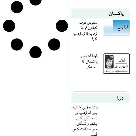
پاکستان
سعودی عرب
کیلئے ڈونلڈ
ٹرمپ کا نیا ٹرمپ
کارڈ
فیفا فٹ بال
پاکستان کا
مگر….
دنیا
وائٹ ہاؤس کا کہنا
ہے کہ ٹرمپ اور
زیلنسکی اگلے
ہفتے واشنگٹن
میں ملاقات کریں
گے۔