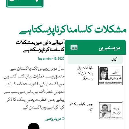
مشکلات کاسامناکرناپڑسکتاہے
آنیوالے دنوں میںمشکلات
مزید خبریں
کاسامناکرناپڑسکتاہے
کالم
September 10, 2023
فیفا فٹ بال
سال دوہزارپچیس تک پاکستان سے
پاکستان کا
متعلق ایسے خطرات بیان کئے گئے ہیں
مگر….
جو پاکستان کی بقا اور استحکام کےلئے
انتہائی خطر ناک ہیں۔ اس میں سب سے
پہلے جس خطرے یعنی رسک کا ذکر
جو رہ گیا، وہ کردار
کیا گیا ہے وہ پاکستان کے
تھا
« مزید پڑھیں