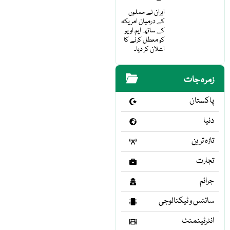
ایران نے حملوں
کے درمیان امریکہ
کے ساتھ ایم او یو
کو معطل کرنے کا
اعلان کر دیا۔
زمرہ جات
پاکستان
دنیا
تازہ ترین
تجارت
جرائم
سائنس و ٹیکنالوجی
انٹرٹینمنٹ