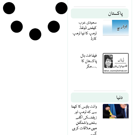
پاکستان
سعودی عرب
کیلئے ڈونلڈ
ٹرمپ کا نیا ٹرمپ
کارڈ
فیفا فٹ بال
پاکستان کا
مگر….
دنیا
وائٹ ہاؤس کا کہنا
ہے کہ ٹرمپ اور
زیلنسکی اگلے
ہفتے واشنگٹن
میں ملاقات کریں
گے۔