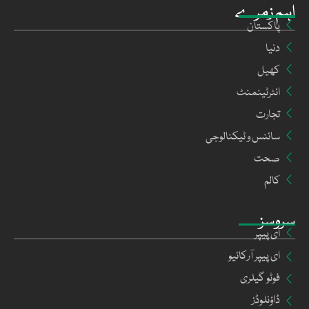
اہم زمرے
پاکستان
دنیا
کھیل
انٹرٹینمنٹ
تجارت
سائنس و ٹیکنالوجی
صحت
کالم
سروسز
ای پیپر
ای پیپر آرکائیو
فوٹو گیلری
ڈاؤنلوڈز