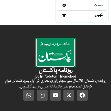
صحت
کھیل
روزنامہ پاکستان
Daily Pakistan · Islamabad
روزنامہ پاکستان, 70 سال سے سچائی اور دیانتداری کی آواز۔ ہم پاکستانی عوام
کو قابل اعتماد اور غیر جانبدارانہ خبریں فراہم کرتے ہیں۔