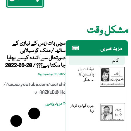
مشکل وقت
سچی بات ایس کے نیازی کے
مزید خبریں
ساتھ / ملک کو سیلابی
صورتحال سے آئندہ کیسے بچایا
کالم
جا سکتا ہے؟؟؟ / 20-09-2022
فیفا فٹ بال
پاکستان کا
September 21, 2022
مگر….
ps://www.youtube.com/watch?
v=AAZKcBdXlHc
« مزید پڑھیں
جو رہ گیا، وہ کردار
تھا