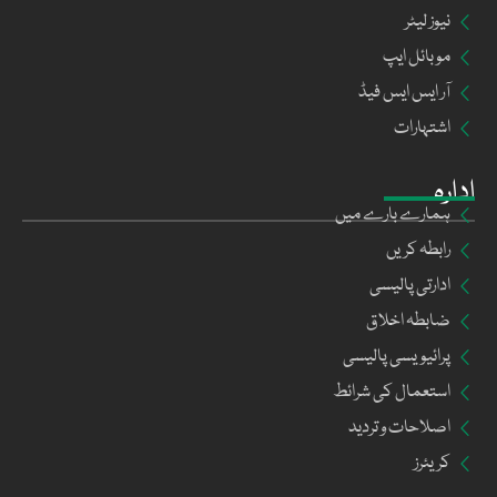
نیوز لیٹر
موبائل ایپ
آر ایس ایس فیڈ
اشتہارات
ادارہ
ہمارے بارے میں
رابطہ کریں
ادارتی پالیسی
ضابطہ اخلاق
پرائیویسی پالیسی
استعمال کی شرائط
اصلاحات و تردید
کریئرز