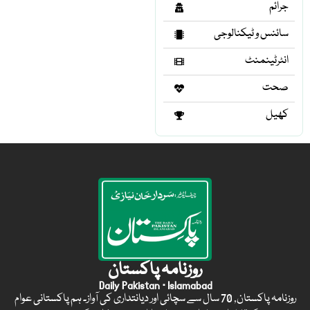
جرائم
سائنس و ٹیکنالوجی
انٹرٹینمنٹ
صحت
کھیل
روزنامہ پاکستان
Daily Pakistan · Islamabad
روزنامہ پاکستان, 70 سال سے سچائی اور دیانتداری کی آواز۔ ہم پاکستانی عوام