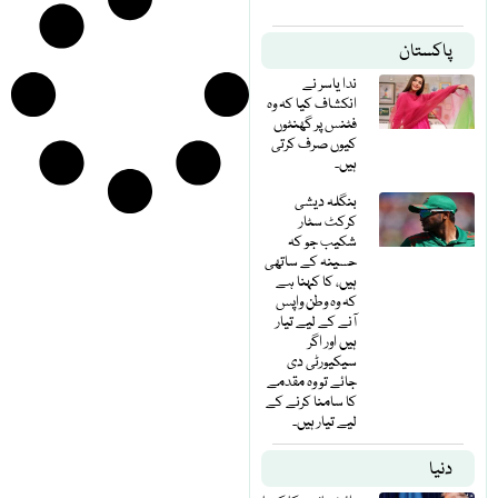
پاکستان
ندا یاسر نے
انکشاف کیا کہ وہ
فٹنس پر گھنٹوں
کیوں صرف کرتی
ہیں۔
بنگلہ دیشی
کرکٹ سٹار
شکیب جو کہ
حسینہ کے ساتھی
ہیں، کا کہنا ہے
کہ وہ وطن واپس
آنے کے لیے تیار
ہیں اور اگر
سیکیورٹی دی
جائے تو وہ مقدمے
کا سامنا کرنے کے
لیے تیار ہیں۔
دنیا