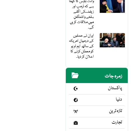
وائٹ ہاؤس کا کہنا
ہے کہ ٹرمپ اور
زیلنسکی اگلے
ہفتے واشنگٹن
میں ملاقات کریں
گے۔
ایران نے حملوں
کے درمیان امریکہ
کے ساتھ ایم او یو
کو معطل کرنے کا
اعلان کر دیا۔
زمرہ جات
پاکستان
دنیا
تازہ ترین
تجارت