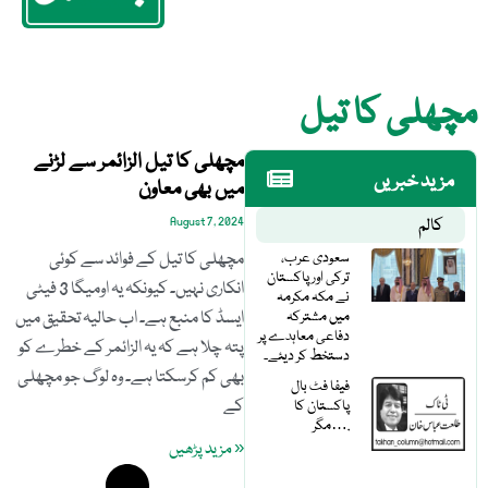
مچھلی کا تیل
مچھلی کا تیل الزائمر سے لڑنے
مزید خبریں
میں بھی معاون
کالم
August 7, 2024
سعودی عرب،
مچھلی کا تیل کے فوائد سے کوئی
ترکی اور پاکستان
انکاری نہیں۔ کیونکہ یہ اومیگا 3 فیٹی
نے مکہ مکرمہ
میں مشترکہ
ایسڈ کا منبع ہے۔ اب حالیہ تحقیق میں
دفاعی معاہدے پر
پتہ چلا ہے کہ یہ الزائمر کے خطرے کو
دستخط کر دیئے۔
بھی کم کرسکتا ہے۔ وہ لوگ جو مچھلی
فیفا فٹ بال
کے
پاکستان کا
مگر….
« مزید پڑھیں