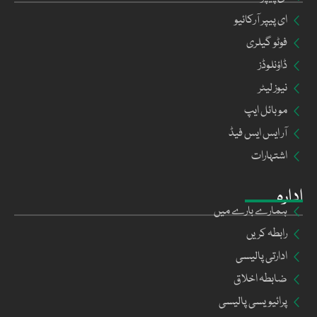
ای پیپر آرکائیو
فوٹو گیلری
ڈاؤنلوڈز
نیوز لیٹر
موبائل ایپ
آر ایس ایس فیڈ
اشتہارات
ادارہ
ہمارے بارے میں
رابطہ کریں
ادارتی پالیسی
ضابطہ اخلاق
پرائیویسی پالیسی