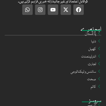
کو قابل اعتماد اور غیر جانبدارانہ خبریں فراہم کرتے ہیں۔
اہم زمرے
پاکستان
دنیا
کھیل
انٹرٹینمنٹ
تجارت
سائنس و ٹیکنالوجی
صحت
کالم
سروسز
ای پیپر