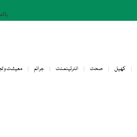
پاکستان: 
کھیل
صحت
انٹرٹینمنٹ
جرائم
معیشت و تج