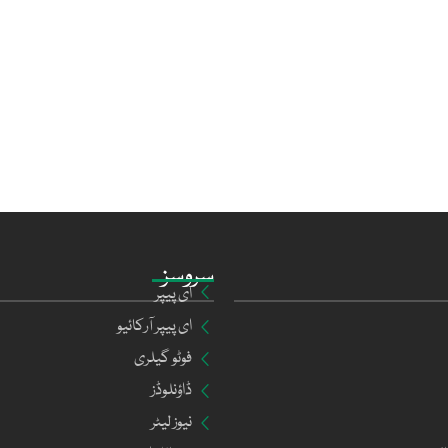
سروسز
ای پیپر
ای پیپر آرکائیو
فوٹو گیلری
ڈاؤنلوڈز
نیوز لیٹر