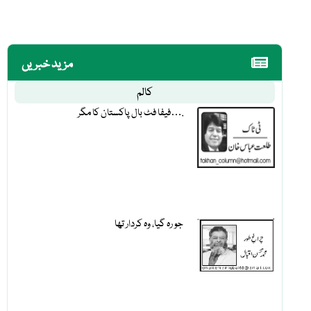
مزید خبریں
کالم
فیفا فٹ بال پاکستان کا مگر….
جو رہ گیا، وہ کردار تھا