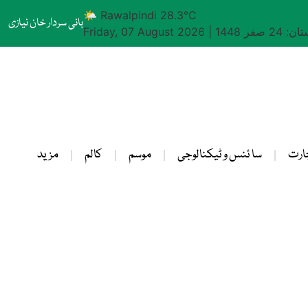
🌤 Rawalpindi 28.3°C
بانی سردار خان نیازی
24 صفر 1448
|
Friday, 07 August 2026
ارت
سا ئنس و ٹیکنالوجی
موسم
کالم
مزید