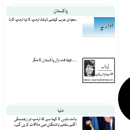
پاکستان
سعودی عرب کیلئے ڈونلڈ ٹرمپ کا نیا ٹرمپ کارڈ
فیفا فٹ بال پاکستان کا مگر….
دنیا
وائٹ ہاؤس کا کہنا ہے کہ ٹرمپ اور زیلنسکی
اگلے ہفتے واشنگٹن میں ملاقات کریں گے۔