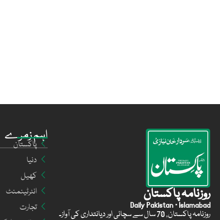
اہم زمرے
پاکستان
دنیا
کھیل
روزنامہ پاکستان
انٹرٹینمنٹ
Daily Pakistan · Islamabad
تجارت
روزنامہ پاکستان, 70 سال سے سچائی اور دیانتداری کی آواز۔