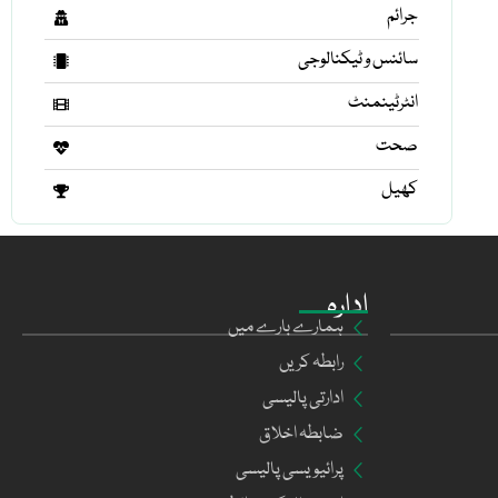
جرائم
سائنس و ٹیکنالوجی
انٹرٹینمنٹ
صحت
کھیل
ادارہ
ہمارے بارے میں
رابطہ کریں
ادارتی پالیسی
ضابطہ اخلاق
پرائیویسی پالیسی