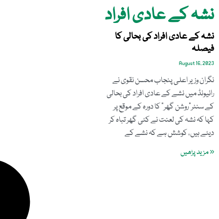
نشہ کے عادی افراد
نشہ کے عادی افراد کی بحالی کا
فیصلہ
August 16, 2023
نگران وزیر اعلی پنجاب محسن نقوی نے
رائیونڈ میں نشے کے عادی افراد کی بحالی
کے سنٹر”روشن گھر“ کا دورہ کے موقع پر
کہا کہ نشہ کی لعنت نے کئی گھر تباہ کر
دیئے ہیں، کوشش ہے کہ نشے کے
« مزید پڑھیں