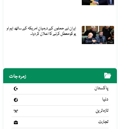
ایران نے حملوں کے درمیان امریکہ کے ساتھ ایم او
یو کو معطل کرنے کا اعلان کر دیا۔
زمرہ جات
پاکستان
دنیا
تازہ ترین
تجارت