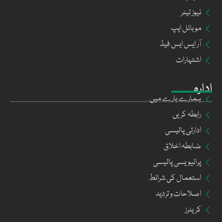
نیوز لیٹر
موبائل ایپ
آر ایس ایس فیڈ
اشتہارات
ادارہ
ہمارے بارے میں
رابطہ کریں
ادارتی پالیسی
ضابطہ اخلاق
پرائیویسی پالیسی
استعمال کی شرائط
اصلاحات و تردید
کریئرز