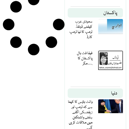
پاکستان
سعودی عرب
کیلئے ڈونلڈ
ٹرمپ کا نیا ٹرمپ
کارڈ
فیفا فٹ بال
پاکستان کا
مگر….
دنیا
وائٹ ہاؤس کا کہنا
ہے کہ ٹرمپ اور
زیلنسکی اگلے
ہفتے واشنگٹن
میں ملاقات کریں
گے۔