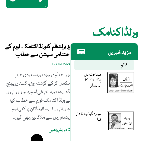
ورلڈاکنامک
وزیراعظم کاورلڈاکنامک فورم کے
مزید خبریں
اختتامی سیشن سے خطاب
کالم
April 30, 2024
فیفا فٹ بال
وزیراعظم دو روزہ دورہ سعودی عرب
پاکستان کا
مکمل کر کے گزشتہ روزپاکستان پہنچ
مگر….
گئے،یہ دورہ انتہائی اہم رہا جہاں انہوں
نے ورلڈ اکنامک فورم سے خطاب کیا
وہاں انہوں نے سائیڈ لائن پر کئی اہم
جو رہ گیا، وہ کردار
رہنماو ¿ں سے ملاقاتیں بھی کیں۔
تھا
« مزید پڑھیں