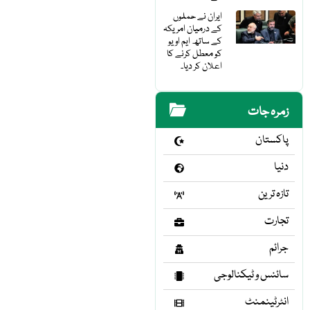
ایران نے حملوں
کے درمیان امریکہ
کے ساتھ ایم او یو
کو معطل کرنے کا
اعلان کر دیا۔
زمرہ جات
پاکستان
دنیا
تازہ ترین
تجارت
جرائم
سائنس و ٹیکنالوجی
انٹرٹینمنٹ