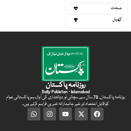
صحت
کھیل
روزنامہ پاکستان
Daily Pakistan · Islamabad
روزنامہ پاکستان, 70 سال سے سچائی اور دیانتداری کی آواز۔ ہم پاکستانی عوام
کو قابل اعتماد اور غیر جانبدارانہ خبریں فراہم کرتے ہیں۔