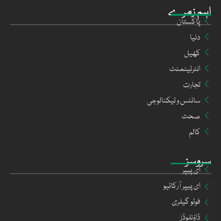
اہم زمرے
پاکستان
دنیا
کھیل
انٹرٹینمنٹ
تجارت
سائنس و ٹیکنالوجی
صحت
کالم
سروسز
ای پیپر
ای پیپر آرکائیو
فوٹو گیلری
ڈاؤنلوڈز