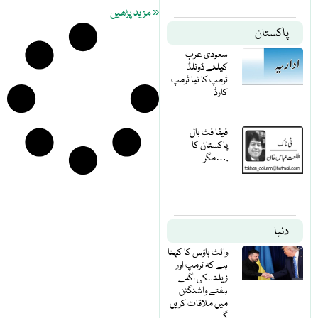
« مزید پڑھیں
پاکستان
سعودی عرب
کیلئے ڈونلڈ
ٹرمپ کا نیا ٹرمپ
کارڈ
فیفا فٹ بال
پاکستان کا
مگر….
دنیا
وائٹ ہاؤس کا کہنا
ہے کہ ٹرمپ اور
زیلنسکی اگلے
ہفتے واشنگٹن
میں ملاقات کریں
گے۔