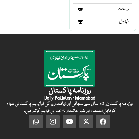
صحت
کھیل
روزنامہ پاکستان
Daily Pakistan · Islamabad
روزنامہ پاکستان, 70 سال سے سچائی اور دیانتداری کی آواز۔ ہم پاکستانی عوام
کو قابل اعتماد اور غیر جانبدارانہ خبریں فراہم کرتے ہیں۔