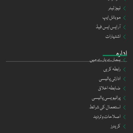
نیوز لیٹر
موبائل ایپ
آر ایس ایس فیڈ
اشتہارات
ادارہ
ہمارے بارے میں
رابطہ کریں
ادارتی پالیسی
ضابطہ اخلاق
پرائیویسی پالیسی
استعمال کی شرائط
اصلاحات و تردید
کریئرز