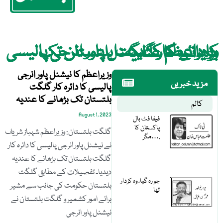
وزیراعظم کا نیشنل پاور انرجی پالیسی کا دائرہ کار گلگت بلتستان تک بڑھانے کا عندیہ
وزیراعظم کا نیشنل پاور انرجی
مزید خبریں
پالیسی کا دائرہ کار گلگت
بلتستان تک بڑھانے کا عندیہ
کالم
August 1, 2023
فیفا فٹ بال
پاکستان کا
گلگت بلتستان: وزیراعظم شہباز شریف
مگر….
نے نیشنل پاور انرجی پالیسی کا دائرہ کار
گلگت بلتستان تک بڑھانے کا عندیہ
دیدیا۔ تفصیلات کے مطابق گلگت
جو رہ گیا، وہ کردار
بلتستان حکومت کی جانب سے مشیر
تھا
برائے امور کشمیر و گلگت بلتستان نے
نیشنل پاور انرجی