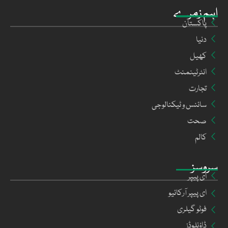
اہم زمرے
پاکستان
دنیا
کھیل
انٹرٹینمنٹ
تجارت
سائنس و ٹیکنالوجی
صحت
کالم
سروسز
ای پیپر
ای پیپر آرکائیو
فوٹو گیلری
ڈاؤنلوڈز