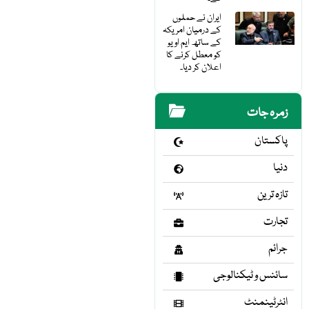
ایران نے حملوں
کے درمیان امریکہ
کے ساتھ ایم او یو
کو معطل کرنے کا
اعلان کر دیا۔
زمرہ جات
پاکستان
دنیا
تازہ ترین
تجارت
جرائم
سائنس و ٹیکنالوجی
انٹرٹینمنٹ