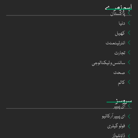
اہم زمرے
پاکستان
دنیا
کھیل
انٹرٹینمنٹ
تجارت
سائنس و ٹیکنالوجی
صحت
کالم
سروسز
ای پیپر
ای پیپر آرکائیو
فوٹو گیلری
ڈاؤنلوڈز