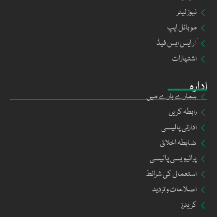
نیوز لیٹر
موبائل ایپ
آر ایس ایس فیڈ
اشتہارات
ادارہ
ہمارے بارے میں
رابطہ کریں
ادارتی پالیسی
ضابطہ اخلاق
پرائیویسی پالیسی
استعمال کی شرائط
اصلاحات و تردید
کریئرز