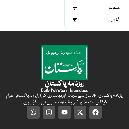
صحت
کھیل
روزنامہ پاکستان
Daily Pakistan · Islamabad
روزنامہ پاکستان, 70 سال سے سچائی اور دیانتداری کی آواز۔ ہم پاکستانی عوام
کو قابل اعتماد اور غیر جانبدارانہ خبریں فراہم کرتے ہیں۔