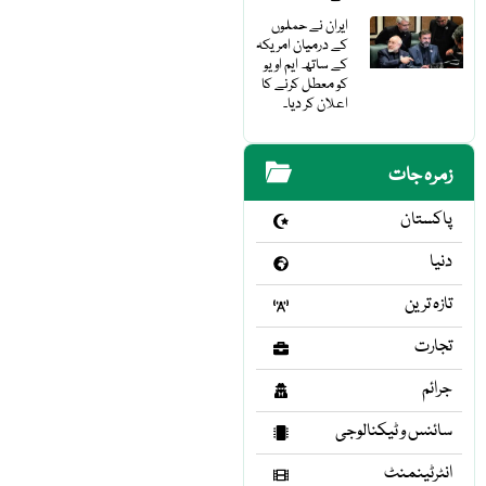
ایران نے حملوں
کے درمیان امریکہ
کے ساتھ ایم او یو
کو معطل کرنے کا
اعلان کر دیا۔
زمرہ جات
پاکستان
دنیا
تازہ ترین
تجارت
جرائم
سائنس و ٹیکنالوجی
انٹرٹینمنٹ