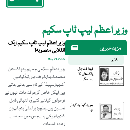
وزیر اعظم لیپ ٹاپ سکیم
وزیر اعظم لیپ ٹاپ سکیم ایک
مزید خبریں
انقلابی منصوبہ!
کالم
May 21, 2025
فیفا فٹ بال
وزیر اعظم اسلامی جمہوریہ پاکستان
پاکستان کا
محمدشہبازشریف یوں تودُنیامیں
مگر….
”شہباز سپیڈ“ کے نام سے جانے جاتے
ہیں لیکن خاص کرجواقدامات انہوں نے
نوجوانوں کیلئے کئے وُہ انتہائی قابل
جو رہ گیا، وہ کردار
تحسین ہیں۔بطوروزیر اعلیٰ پنجاب اِن
تھا
کادورتاریخی ہے جس میں سب سے
زیادہ اقدامات