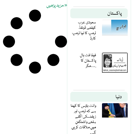
« مزید پڑھیں
پاکستان
سعودی عرب
کیلئے ڈونلڈ
ٹرمپ کا نیا ٹرمپ
کارڈ
فیفا فٹ بال
پاکستان کا
مگر….
دنیا
وائٹ ہاؤس کا کہنا
ہے کہ ٹرمپ اور
زیلنسکی اگلے
ہفتے واشنگٹن
میں ملاقات کریں
گے۔