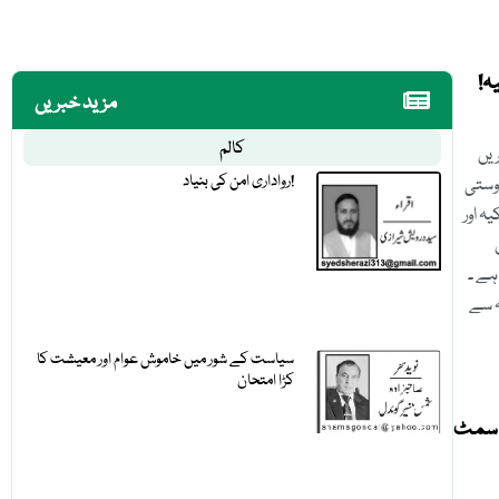
ہ!
مزید خبریں
کالم
یں
رواداری امن کی بنیاد!
ُوستی
ہ اور
ہے ۔
 سے
سیاست کے شور میں خاموش عوام اور معیشت کا
کڑا امتحان
س سمٹ