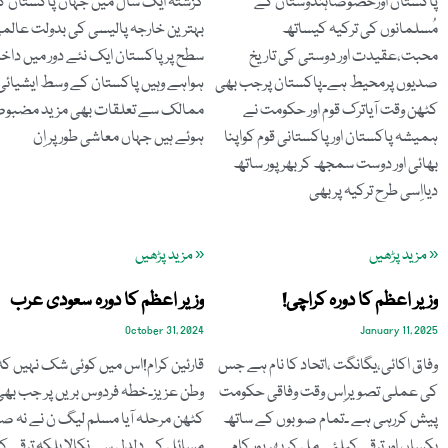
پاکستان اورخصوصاًہندوستان کے
گزشتہ ایک سال میں جہاں پاکستان ک
مُسلمانوں کی ترکیہ کیساتھ
بہترین خارجہ پالیسی کی بدولت عالم
محبت،عقیدت اور دوستی کی تاریخ
سطح پر پاکستان ایک نئے دور میں داخ
صدیوں پرمحیط ہے۔پاکستان پرجب بھی
ہواہے وہیں پاکستان کے وسط ایشیائی
کٹھن وقت آیاترک قوم اور حکومت نے
ممالک سے تعلقات بھی مزید مضبو
ہمیشہ پاکستان اور پاکستانی قوم کواپنا
ہوئے ہیں جہاں معاشی طور پر اِن
بھائی اور دوست سمجھ کربھرپور ساتھ
دیااِسی طرح ترکیہ پربھی
« مزید پڑھیں
« مزید پڑھیں
وزیر اعظم کا دورہ کراچی!
وزیر اعظم کا دورہ سعودی عرب
October 31, 2024
January 11, 2025
وفاق اکائی،یگانگت ،اتحاد کا نام ہے جس
قارئین کرام!اس میں کوئی شک نہیں کہ
کی عملی تصویراِس وقت وفاقی حکومت
وطن عزیز۔خطہ فردوس بریں پر جب بھی
پیش کررہی ہے ۔تمام صوبوں کے ساتھ
کٹھن مرحلہ آیا مسلم لیگ ن نے نہ 
یکساں اور ترقی کیلئے مل کر بھرپور کام
مسائل کی دلدل سے نکالا بلکہ ترقی ک