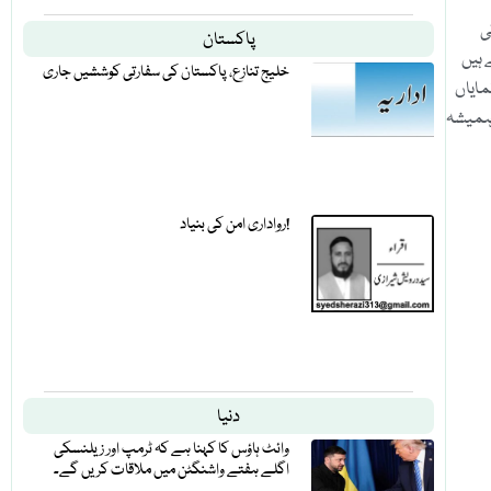
ی
پاکستان
ہیں
خلیج تنازع، پاکستان کی سفارتی کوششیں جاری
مایاں
 ہمیشہ
رواداری امن کی بنیاد!
دنیا
وائٹ ہاؤس کا کہنا ہے کہ ٹرمپ اور زیلنسکی
اگلے ہفتے واشنگٹن میں ملاقات کریں گے۔