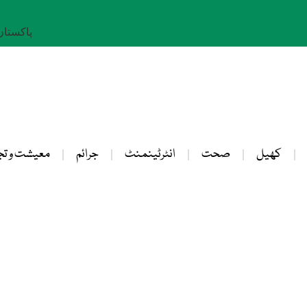
پاکستان: 25 صفر 
کھیل
صحت
انٹرٹینمنٹ
جرائم
معیشت و تج