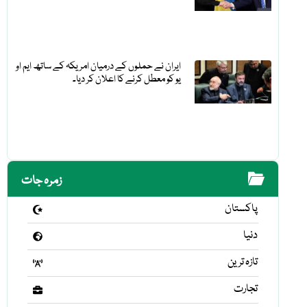
ایران نے حملوں کے درمیان امریکہ کے ساتھ ایم او
یو کو معطل کرنے کا اعلان کر دیا۔
زمرہ جات
پاکستان
دنیا
تازہ ترین
تجارت