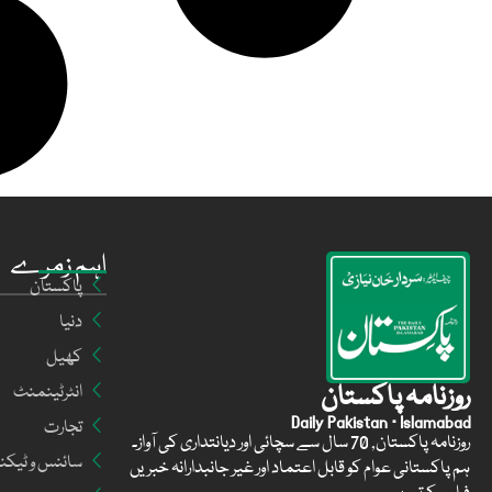
اہم زمرے
پاکستان
دنیا
کھیل
روزنامہ پاکستان
انٹرٹینمنٹ
Daily Pakistan · Islamabad
تجارت
روزنامہ پاکستان, 70 سال سے سچائی اور دیانتداری کی آواز۔
سائنس و ٹیکن
ہم پاکستانی عوام کو قابل اعتماد اور غیر جانبدارانہ خبریں