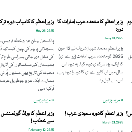
زم
وزیر اعظم کا متحدہ عرب امارات کا
وزیر اعظم کاکامیاب دورہ ترکی
دورہ
May 28, 2025
June 13, 2025
پاکستان ،وطن عزیز،خطہ فردوس بر
وزیر اعظم محمد شہباز شریف نے 12 جون
،سبزہلالی پرچم کی چین کیساتھ د
2025 کو متحدہ عرب امارات (یو اے ای)
مل
کی مثال دی جاتی ہے اِسی طرح ترکی
کا ایک روزہ سرکاری دورہ کیا۔ یہ دورہ اس
ہندوستان کے مسلمانوں کی لازوال
سال میں ان کا یو اے ای کا دوسرا دورہ ہے،
محبت کی تاریخ بھی صدیوں پُرانی 
اس سے قبل وہ
ہمارے ایک عزیز جوطویل عرصہ
تُرکیہ میں
« مزید پڑھیں
« مزید پڑھیں
س!
وزیر اعظم کادورہ سعودی عرب !
وزیر اعظم کا ورلڈ گورنمنٹ
سے خطاب !
March 21, 2025
February 12, 2025