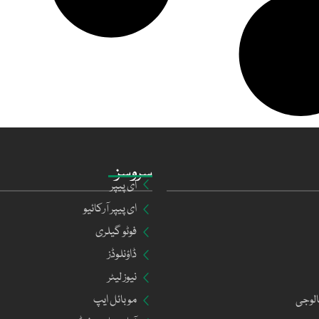
سروسز
ای پیپر
ای پیپر آرکائیو
فوٹو گیلری
ڈاؤنلوڈز
نیوز لیٹر
الوجی
موبائل ایپ