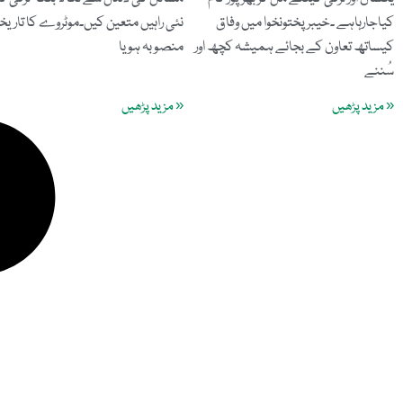
کیاجارہاہے ۔خیبرپختونخوا میں وفاق
نئی راہیں متعین کیں۔موٹروے کا تاریخ
کیساتھ تعاون کے بجائے ہمیشہ کچھ اور
منصوبہ ہو یا
سُننے
« مزید پڑھیں
« مزید پڑھیں