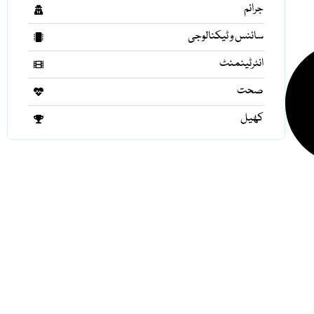
جرائم
سائنس و ٹیکنالوجی
انٹرٹینمنٹ
صحت
کھیل