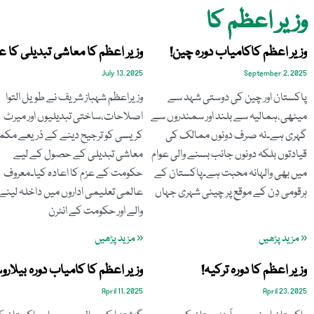
وزیر اعظم کا
وزیر اعظم کاکامیاب دورہ چین!
وزیر اعظم کا معاشی تبدیلی کا ع
July 13, 2025
September 2, 2025
پاکستان اور چین کی دوستی شہد سے
وزیراعظم شہباز شریف نے طویل التوا
میٹھی،ہمالیہ سے بلند اور سمندروں سے
اصلاحات،ساختی تبدیلیوں اور میرٹ
گہری ہے۔نہ صرف دونوں ممالک کی
کریسی کو ترجیح دینے کے ذریعے مک
قیادتوں بلکہ دونوں جانب بسنے والی عوام
معاشی تبدیلی کے حصول کے لیے
میں بھی والہانہ محبت ہے۔پاکستان کے
حکومت کے عزم کا اعادہ کیا۔معروف
ہرقومی دِن کے موقع پر چینی شہری جہاں
عالمی تعلیمی اداروں میں داخلہ لینے
والے اور حکومت کے انٹرن
« مزید پڑھیں
« مزید پڑھیں
وزیر اعظم کا دورہ ترکیہ!
وزیر اعظم کا کامیاب دورہ بیلارو
April 11, 2025
April 23, 2025