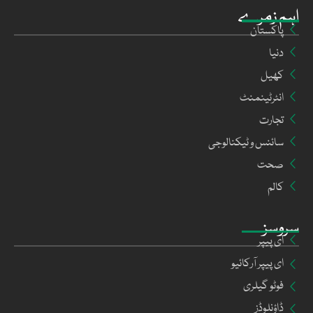
اہم زمرے
پاکستان
دنیا
کھیل
انٹرٹینمنٹ
تجارت
سائنس و ٹیکنالوجی
صحت
کالم
سروسز
ای پیپر
ای پیپر آرکائیو
فوٹو گیلری
ڈاؤنلوڈز