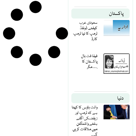
پاکستان
سعودی عرب
کیلئے ڈونلڈ
ٹرمپ کا نیا ٹرمپ
کارڈ
فیفا فٹ بال
پاکستان کا
مگر….
دنیا
وائٹ ہاؤس کا کہنا
ہے کہ ٹرمپ اور
زیلنسکی اگلے
ہفتے واشنگٹن
میں ملاقات کریں
گے۔