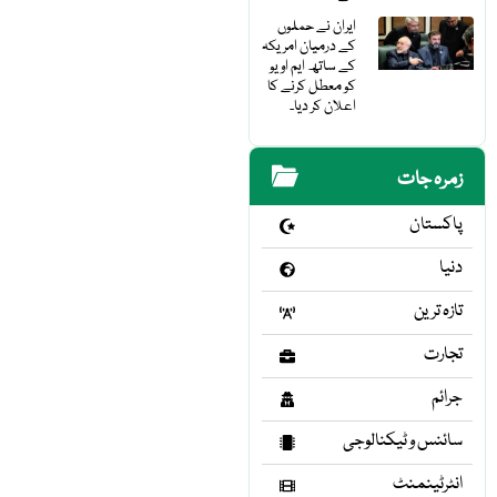
ایران نے حملوں
کے درمیان امریکہ
کے ساتھ ایم او یو
کو معطل کرنے کا
اعلان کر دیا۔
زمرہ جات
پاکستان
دنیا
تازہ ترین
تجارت
جرائم
سائنس و ٹیکنالوجی
انٹرٹینمنٹ