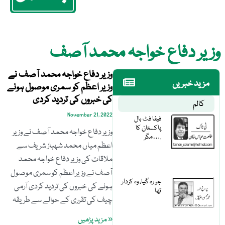
وزیر دفاع خواجہ محمد آصف
وزیر دفاع خواجہ محمد آصف نے
مزید خبریں
وزیر اعظم کو سمری موصول ہونے
کی خبروں کی تردید کردی
کالم
November 21, 2022
فیفا فٹ بال
پاکستان کا
وزیر دفاع خواجہ محمد آصف نے وزیر
مگر….
اعظم میاں محمد شہباز شریف سے
ملاقات کی وزیر دفاع خواجہ محمد
آصف نے وزیر اعظم کو سمری موصول
جو رہ گیا، وہ کردار
ہونے کی خبروں کی تردید کردی آرمی
تھا
چیف کی تقرری کے حوالے سے طریقہ
« مزید پڑھیں