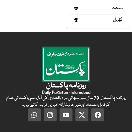
صحت
کھیل
روزنامہ پاکستان
Daily Pakistan · Islamabad
روزنامہ پاکستان, 70 سال سے سچائی اور دیانتداری کی آواز۔ ہم پاکستانی عوام
کو قابل اعتماد اور غیر جانبدارانہ خبریں فراہم کرتے ہیں۔