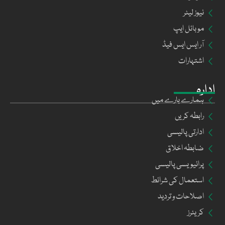
نیوز لیٹر
موبائل ایپ
آر ایس ایس فیڈ
اشتہارات
ادارہ
ہمارے بارے میں
رابطہ کریں
ادارتی پالیسی
ضابطہ اخلاق
پرائیویسی پالیسی
استعمال کی شرائط
اصلاحات و تردید
کریئرز