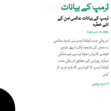
ٹرمپ کے بیانات
ٹرمپ کے بیانات عالمی امن کے
لئے خطرہ
February 12, 2025
امریکی صدر ڈونلڈ ٹرمپ نے شدید عالمی
رد عمل کے باوجود ایک بار پھر غزہ پر
قبضے کا بیان دھوتا دیا ہے غیر ملکی
میڈیا رپورٹس کے مطابق امریکی صدر
ڈونلڈ ٹرمپ کا کہنا ہے کہ غزہ خرید کر
اپنی
« مزید پڑھیں