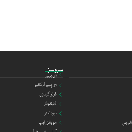
سروسز
ای پیپر
ای پیپر آرکائیو
فوٹو گیلری
ڈاؤنلوڈز
نیوز لیٹر
الوجی
موبائل ایپ