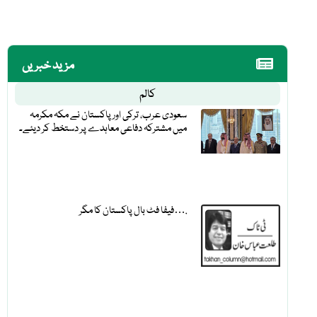
مزید خبریں
کالم
سعودی عرب، ترکی اور پاکستان نے مکہ مکرمہ
میں مشترکہ دفاعی معاہدے پر دستخط کر دیئے۔
فیفا فٹ بال پاکستان کا مگر….