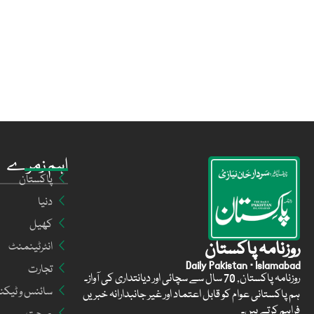
اہم زمرے
پاکستان
دنیا
کھیل
روزنامہ پاکستان
انٹرٹینمنٹ
Daily Pakistan · Islamabad
تجارت
روزنامہ پاکستان, 70 سال سے سچائی اور دیانتداری کی آواز۔
سائنس و ٹیکن
ہم پاکستانی عوام کو قابل اعتماد اور غیر جانبدارانہ خبریں
فراہم کرتے ہیں۔