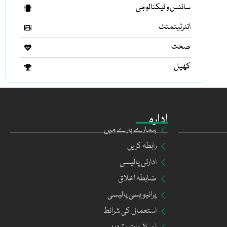
سائنس و ٹیکنالوجی
انٹرٹینمنٹ
صحت
کھیل
ادارہ
ہمارے بارے میں
رابطہ کریں
ادارتی پالیسی
ضابطہ اخلاق
پرائیویسی پالیسی
استعمال کی شرائط