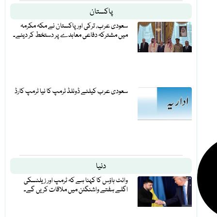
پاکستان
سعودی عرب، ترکی اور پاکستان نے مکہ مکرمہ
میں مشترکہ دفاعی معاہدے پر دستخط کر دیئے۔
سعودی عرب کیلئے ڈونلڈ ٹرمپ کا نیا ٹرمپ کارڈ
دنیا
وائٹ ہاؤس کا کہنا ہے کہ ٹرمپ اور زیلنسکی
اگلے ہفتے واشنگٹن میں ملاقات کریں گے۔