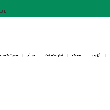
پاکستان: 
کھیل
صحت
انٹرٹینمنٹ
جرائم
معیشت و تج