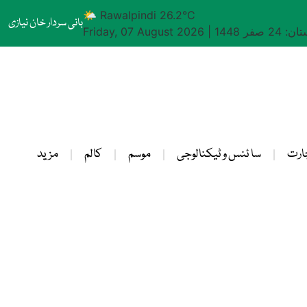
🌤 Rawalpindi 26.2°C
بانی سردار خان نیازی
24 صفر 1448
|
Friday, 07 August 2026
ارت
سا ئنس و ٹیکنالوجی
موسم
کالم
مزید