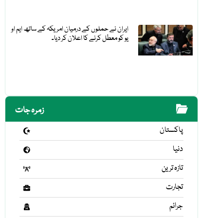
ایران نے حملوں کے درمیان امریکہ کے ساتھ ایم او
یو کو معطل کرنے کا اعلان کر دیا۔
زمرہ جات
پاکستان
دنیا
تازہ ترین
تجارت
جرائم