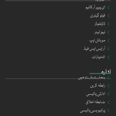
ای پیپر آرکائیو
فوٹو گیلری
ڈاؤنلوڈز
نیوز لیٹر
موبائل ایپ
آر ایس ایس فیڈ
اشتہارات
ادارہ
ہمارے بارے میں
رابطہ کریں
ادارتی پالیسی
ضابطہ اخلاق
پرائیویسی پالیسی