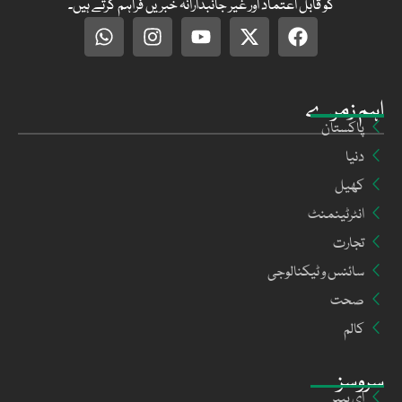
کو قابل اعتماد اور غیر جانبدارانہ خبریں فراہم کرتے ہیں۔
اہم زمرے
پاکستان
دنیا
کھیل
انٹرٹینمنٹ
تجارت
سائنس و ٹیکنالوجی
صحت
کالم
سروسز
ای پیپر