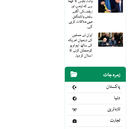
وائٹ ہاؤس کا کہنا
ہے کہ ٹرمپ اور
زیلنسکی اگلے
ہفتے واشنگٹن
میں ملاقات کریں
گے۔
ایران نے حملوں
کے درمیان امریکہ
کے ساتھ ایم او یو
کو معطل کرنے کا
اعلان کر دیا۔
زمرہ جات
پاکستان
دنیا
تازہ ترین
تجارت