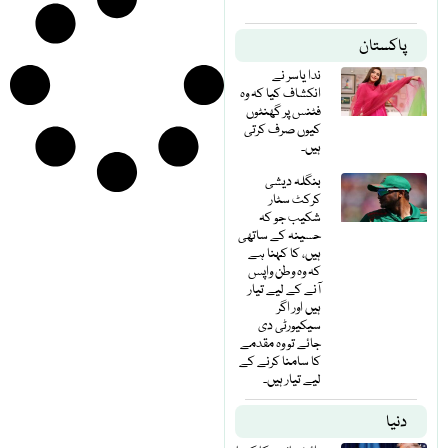
پاکستان
ندا یاسر نے
انکشاف کیا کہ وہ
فٹنس پر گھنٹوں
کیوں صرف کرتی
ہیں۔
بنگلہ دیشی
کرکٹ سٹار
شکیب جو کہ
حسینہ کے ساتھی
ہیں، کا کہنا ہے
کہ وہ وطن واپس
آنے کے لیے تیار
ہیں اور اگر
سیکیورٹی دی
جائے تو وہ مقدمے
کا سامنا کرنے کے
لیے تیار ہیں۔
دنیا