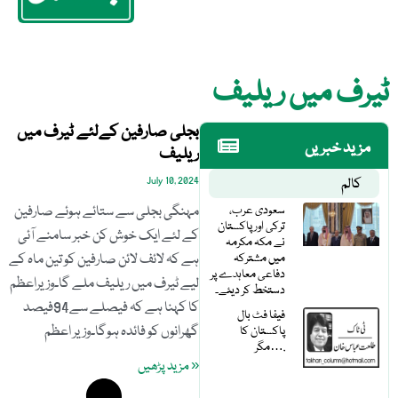
ٹیرف میں ریلیف
بجلی صارفین کےلئے ٹیرف میں
مزید خبریں
ریلیف
کالم
July 10, 2024
سعودی عرب،
مہنگی بجلی سے ستائے ہوئے صارفین
ترکی اور پاکستان
کے لئے ایک خوش کن خبر سامنے آئی
نے مکہ مکرمہ
میں مشترکہ
ہے کہ لائف لائن صارفین کو تین ماہ کے
دفاعی معاہدے پر
لیے ٹیرف میں ریلیف ملے گا۔وزیراعظم
دستخط کر دیئے۔
کا کہنا ہے کہ فیصلے سے94فیصد
فیفا فٹ بال
گھرانوں کو فائدہ ہوگا۔وزیر اعظم
پاکستان کا
مگر….
« مزید پڑھیں