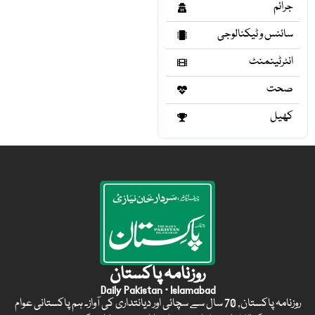
جرائم
سائنس و ٹیکنالوجی
انٹرٹینمنٹ
صحت
کھیل
روزنامہ پاکستان
Daily Pakistan · Islamabad
روزنامہ پاکستان, 70 سال سے سچائی اور دیانتداری کی آواز۔ ہم پاکستانی عوام