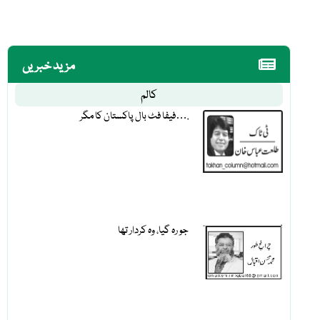
مزید خبریں
کالم
فیفا فٹ بال پاکستان کا مگر….
جو رہ گیا، وہ کردار تھا