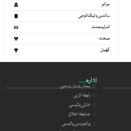
جرائم
سائنس و ٹیکنالوجی
انٹرٹینمنٹ
صحت
کھیل
ادارہ
ہمارے بارے میں
رابطہ کریں
ادارتی پالیسی
ضابطہ اخلاق
پرائیویسی پالیسی