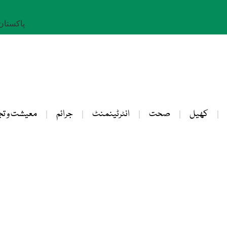
پاکستان: 23 صفر 
کھیل
صحت
انٹرٹینمنٹ
جرائم
معیشت و تج