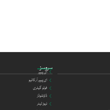
سروسز
ای پیپر
ای پیپر آرکائیو
فوٹو گیلری
ڈاؤنلوڈز
نیوز لیٹر