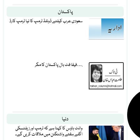
پاکستان
سعودی عرب کیلئے ڈونلڈ ٹرمپ کا نیا ٹرمپ کارڈ
فیفا فٹ بال پاکستان کا مگر….
دنیا
وائٹ ہاؤس کا کہنا ہے کہ ٹرمپ اور زیلنسکی
اگلے ہفتے واشنگٹن میں ملاقات کریں گے۔