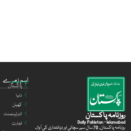
اہم زمرے
پاکستان
دنیا
کھیل
روزنامہ پاکستان
انٹرٹینمنٹ
Daily Pakistan · Islamabad
تجارت
روزنامہ پاکستان, 70 سال سے سچائی اور دیانتداری کی آواز۔