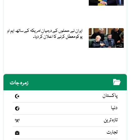
ایران نے حملوں کے درمیان امریکہ کے ساتھ ایم او
یو کو معطل کرنے کا اعلان کر دیا۔
زمرہ جات
پاکستان
دنیا
تازہ ترین
تجارت