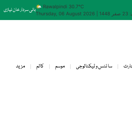
🌤 Rawalpindi 30.7°C
بانی سردار خان نیازی
1448
|
Thursday, 06 August 2026
ارت
سا ئنس و ٹیکنالوجی
موسم
کالم
مزید