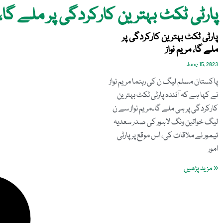
پارٹی ٹکٹ بہترین کارکردگی پر ملے گا، م
پارٹی ٹکٹ بہترین کارکردگی پر
ملے گا، مریم نواز
June 15, 2023
پاکستان مسلم لیگ ن کی رہنما مریم نواز
نے کہا ہے کہ آئندہ پارٹی ٹکٹ بہترین
کارکردگی پر ہی ملے گا۔مریم نواز سے ن
لیگ خواتین ونگ لاہور کی صدر سعدیہ
تیمور نے ملاقات کی، اس موقع پر پارٹی
امور
« مزید پڑھیں