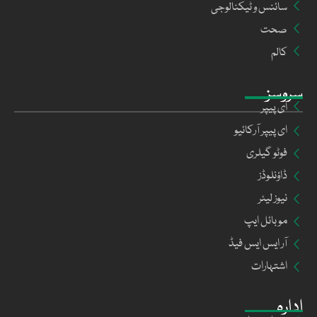
سائنس و ٹیکنالوجی
صحت
کالم
سروسز
ای پیپر
ای پیپر آرکائیو
فوٹو گیلری
ڈاؤنلوڈز
نیوز لیٹر
موبائل ایپ
آر ایس ایس فیڈ
اشتہارات
ادارہ