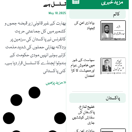
مزید خبریں
تسلسل ہے
کالم
May 10, 2025
رواداری امن کی
بھارت کے غیر قانونی زیر قبضہ جموں و
بنیاد!
کشمیر میں کل جماعتی حریت
کانفرنس نے پاکستان کی سرزمین پر
بزدلانہ بھارتی حملوں کی شدید مذمت
کرتے ہوئے انہیں مودی حکومت کے
سیاست کے شور
ہندوتوا ایجنڈے کا تسلسل قرار دیا ہے۔
میں خاموش عوام
اور معیشت کا کڑا
کئی پاکستانی
امتحان
« مزید پڑھیں
پاکستان
خلیج تنازع،
پاکستان کی
سفارتی کوششیں
جاری
رواداری امن کی