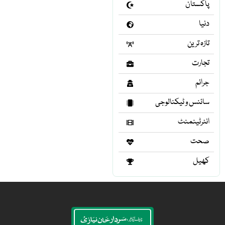
پاکستان
دنیا
تازہ ترین
تجارت
جرائم
سائنس و ٹیکنالوجی
انٹرٹینمنٹ
صحت
کھیل