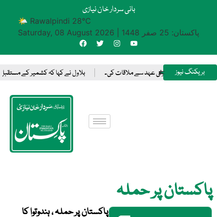
بانی سردار خان نیازی
🌤 Rawalpindi 28°C
پاکستان: 25 صفر 1448
|
Saturday, 08 August 2026
بریکنگ نیوز
 مکرمہ میں سعودی ولی عہد سے ملاقات کی۔
بلاول نے کہا کہ کشمیر کے مستقبل ک
پاکستان پر حملہ
پاکستان پر حملہ ، ہندوتوا کا