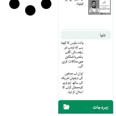
بنیاد!
دنیا
وائٹ ہاؤس کا کہنا
ہے کہ ٹرمپ اور
زیلنسکی اگلے
ہفتے واشنگٹن
میں ملاقات کریں
گے۔
ایران نے حملوں
کے درمیان امریکہ
کے ساتھ ایم او یو
کو معطل کرنے کا
اعلان کر دیا۔
زمرہ جات