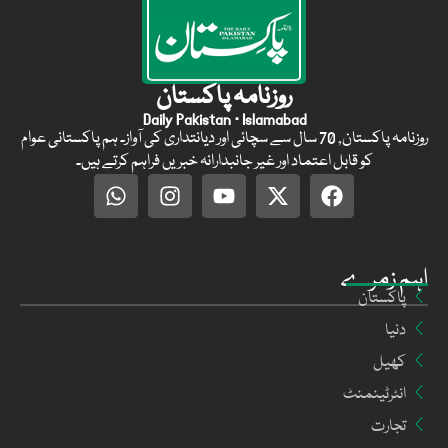
روزنامہ پاکستان
Daily Pakistan · Islamabad
روزنامہ پاکستان, 70 سال سے سچائی اور دیانتداری کی آواز۔ ہم پاکستانی عوام
کو قابل اعتماد اور غیر جانبدارانہ خبریں فراہم کرتے ہیں۔
اہم زمرے
پاکستان
دنیا
کھیل
انٹرٹینمنٹ
تجارت