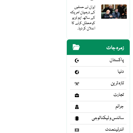
ایران نے حملوں
کے درمیان امریکہ
کے ساتھ ایم او یو
کو معطل کرنے کا
اعلان کر دیا۔
زمرہ جات
پاکستان
دنیا
تازہ ترین
تجارت
جرائم
سائنس و ٹیکنالوجی
انٹرٹینمنٹ