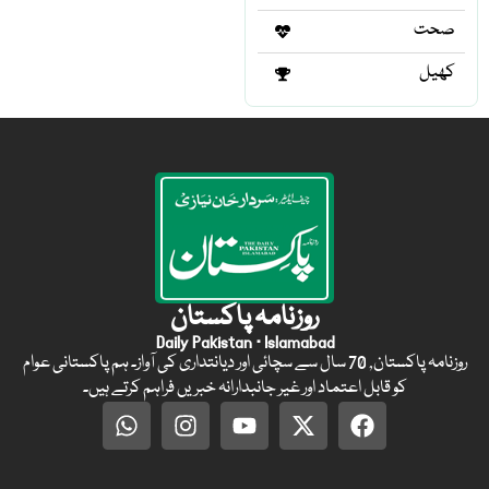
صحت
کھیل
روزنامہ پاکستان
Daily Pakistan · Islamabad
روزنامہ پاکستان, 70 سال سے سچائی اور دیانتداری کی آواز۔ ہم پاکستانی عوام
کو قابل اعتماد اور غیر جانبدارانہ خبریں فراہم کرتے ہیں۔