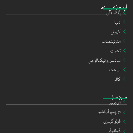
اہم زمرے
پاکستان
دنیا
کھیل
انٹرٹینمنٹ
تجارت
سائنس و ٹیکنالوجی
صحت
کالم
سروسز
ای پیپر
ای پیپر آرکائیو
فوٹو گیلری
ڈاؤنلوڈز