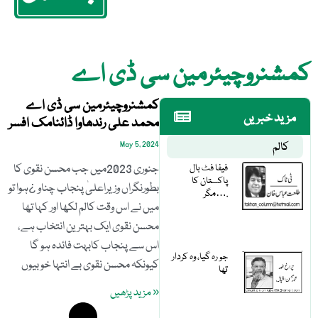
کمشنروچیئرمین سی ڈی اے
کمشنروچیئرمین سی ڈی اے
مزید خبریں
محمد علی رندھاوا ڈائنامک افسر
کالم
May 5, 2024
فیفا فٹ بال
جنوری 2023میں جب محسن نقوی کا
پاکستان کا
بطورنگراں وزیراعلیٰ پنجاب چناو ¿ہوا تو
مگر….
میں نے اس وقت کالم لکھا اور کہا تھا
محسن نقوی ایک بہترین انتخاب ہے،
اس سے پنجاب کابہت فائدہ ہو گا
جو رہ گیا، وہ کردار
کیونکہ محسن نقوی بے انتہا خوبیوں
تھا
« مزید پڑھیں