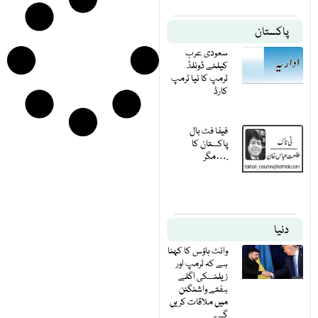
پاکستان
سعودی عرب
کیلئے ڈونلڈ
ٹرمپ کا نیا ٹرمپ
کارڈ
فیفا فٹ بال
پاکستان کا
مگر….
دنیا
وائٹ ہاؤس کا کہنا
ہے کہ ٹرمپ اور
زیلنسکی اگلے
ہفتے واشنگٹن
میں ملاقات کریں
گے۔