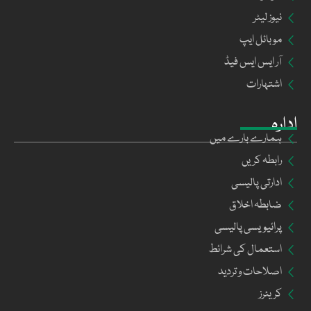
نیوز لیٹر
موبائل ایپ
آر ایس ایس فیڈ
اشتہارات
ادارہ
ہمارے بارے میں
رابطہ کریں
ادارتی پالیسی
ضابطہ اخلاق
پرائیویسی پالیسی
استعمال کی شرائط
اصلاحات و تردید
کریئرز