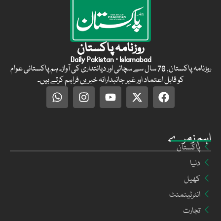
روزنامہ پاکستان
Daily Pakistan · Islamabad
روزنامہ پاکستان, 70 سال سے سچائی اور دیانتداری کی آواز۔ ہم پاکستانی عوام
کو قابل اعتماد اور غیر جانبدارانہ خبریں فراہم کرتے ہیں۔
اہم زمرے
پاکستان
دنیا
کھیل
انٹرٹینمنٹ
تجارت