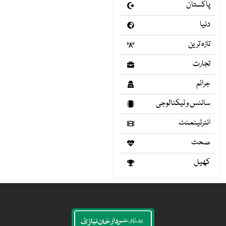
پاکستان
دنیا
تازہ ترین
تجارت
جرائم
سائنس و ٹیکنالوجی
انٹرٹینمنٹ
صحت
کھیل