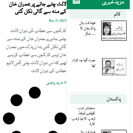
مزید خبریں
لائٹ چلے جانے پر عمران خان
کے منہ سے گالی نکل گئی
کالم
May 21, 2023
فیفا فٹ بال
پاکستان کا
کارکنوں سے خطاب کے دوران لائٹ
مگر….
چلے جانے پر عمران خان کے منہ سے
گالی نکل گئی زما ن پارک میں عمران
خان اپنے کارکنوں سے خطاب کررہے
جو رہ گیا، وہ کردار
تھے کہ اس دوران لائٹ چلی گئی لائیو
تھا
خطاب کے دوران لائٹ
« مزید پڑھیں
پاکستان
سعودی عرب
کیلئے ڈونلڈ
ٹرمپ کا نیا ٹرمپ
کارڈ
فیفا فٹ بال