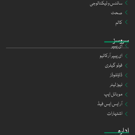
سائنس و ٹیکنالوجی
صحت
کالم
سروسز
ای پیپر
ای پیپر آرکائیو
فوٹو گیلری
ڈاؤنلوڈز
نیوز لیٹر
موبائل ایپ
آر ایس ایس فیڈ
اشتہارات
ادارہ