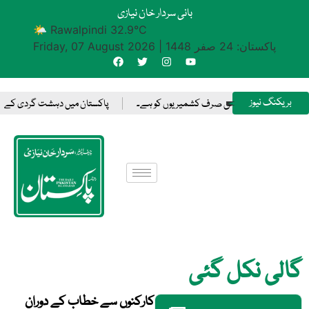
بانی سردار خان نیازی
🌤 Rawalpindi 32.9°C
پاکستان: 24 صفر 1448
|
Friday, 07 August 2026
بریکنگ نیوز
ل کا فیصلہ کرنے کا حق صرف کشمیریوں کو ہے۔
پاکستان میں دہشت گردی کے پیچھے 
گالی نکل گئی
کارکنوں سے خطاب کے دوران