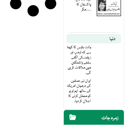
پاکستان کا
مگر….
دنیا
وائٹ ہاؤس کا کہنا
ہے کہ ٹرمپ اور
زیلنسکی اگلے
ہفتے واشنگٹن
میں ملاقات کریں
گے۔
ایران نے حملوں
کے درمیان امریکہ
کے ساتھ ایم او یو
کو معطل کرنے کا
اعلان کر دیا۔
زمرہ جات