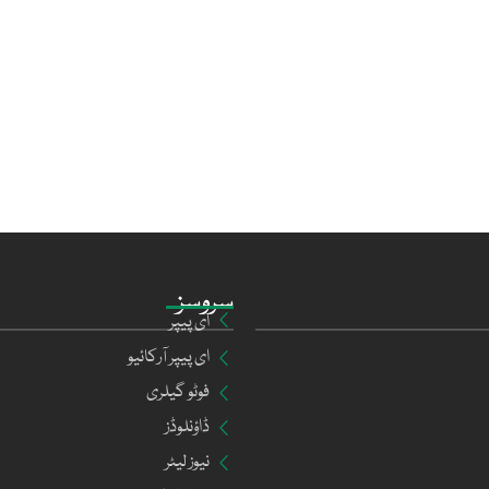
سروسز
ای پیپر
ای پیپر آرکائیو
فوٹو گیلری
ڈاؤنلوڈز
نیوز لیٹر