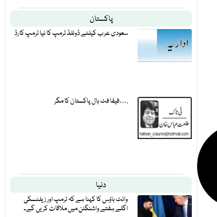
پاکستان
سعودی عرب کیلئے ڈونلڈ ٹرمپ کا نیا ٹرمپ کارڈ
فیفا فٹ بال پاکستان کا مگر….
دنیا
وائٹ ہاؤس کا کہنا ہے کہ ٹرمپ اور زیلنسکی
اگلے ہفتے واشنگٹن میں ملاقات کریں گے۔