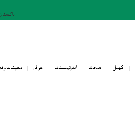
پاکستان: 23 صفر 
کھیل
صحت
انٹرٹینمنٹ
جرائم
معیشت و تج