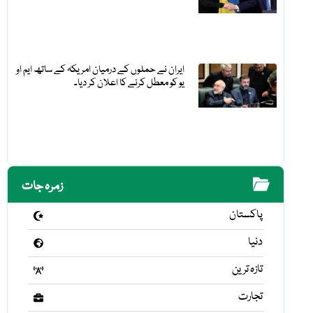
ایران نے حملوں کے درمیان امریکہ کے ساتھ ایم او
یو کو معطل کرنے کا اعلان کر دیا۔
زمرہ جات
پاکستان
دنیا
تازہ ترین
تجارت