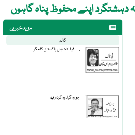
مزید خبریں
کالم
فیفا فٹ بال پاکستان کا مگر….
جو رہ گیا، وہ کردار تھا