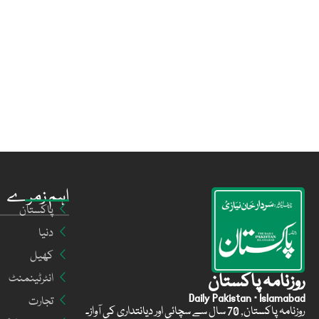
اہم زمرے
پاکستان
دنیا
کھیل
روزنامہ پاکستان
انٹرٹینمنٹ
Daily Pakistan · Islamabad
تجارت
روزنامہ پاکستان, 70 سال سے سچائی اور دیانتداری کی آواز۔