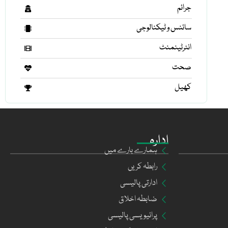
جرائم
سائنس و ٹیکنالوجی
انٹرٹینمنٹ
صحت
کھیل
ادارہ
ہمارے بارے میں
رابطہ کریں
ادارتی پالیسی
ضابطہ اخلاق
پرائیویسی پالیسی