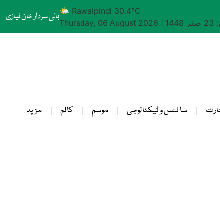
🌤 Rawalpindi 30.4°C
بانی سردار خان نیازی
1448
|
Thursday, 06 August 2026
ارت
سا ئنس و ٹیکنالوجی
موسم
کالم
مزید