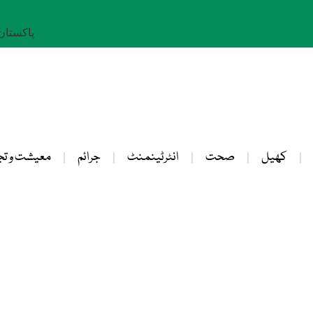
پاکستان: 23 صفر 
کھیل
صحت
انٹرٹینمنٹ
جرائم
معیشت و تج