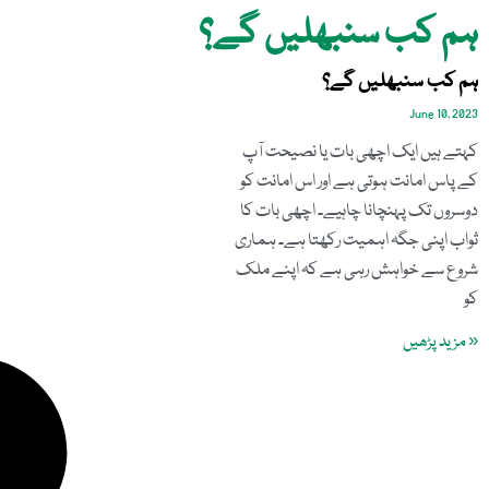
ہم کب سنبھلیں گے؟
ہم کب سنبھلیں گے؟
June 10, 2023
کہتے ہیں ایک اچھی بات یا نصیحت آپ
کے پاس امانت ہوتی ہے اور اس امانت کو
دوسروں تک پہنچانا چاہیے۔ اچھی بات کا
ثواب اپنی جگہ اہمیت رکھتا ہے۔ ہماری
شروع سے خواہش رہی ہے کہ اپنے ملک
کو
« مزید پڑھیں