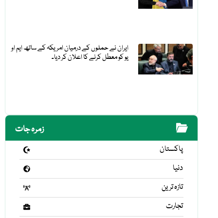
ایران نے حملوں کے درمیان امریکہ کے ساتھ ایم او
یو کو معطل کرنے کا اعلان کر دیا۔
زمرہ جات
پاکستان
دنیا
تازہ ترین
تجارت