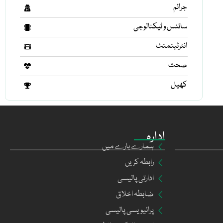
جرائم
سائنس و ٹیکنالوجی
انٹرٹینمنٹ
صحت
کھیل
ادارہ
ہمارے بارے میں
رابطہ کریں
ادارتی پالیسی
ضابطہ اخلاق
پرائیویسی پالیسی