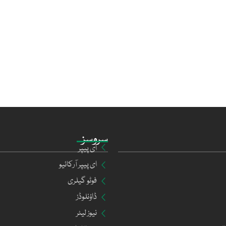
سروسز
ای پیپر
ای پیپر آرکائیو
فوٹو گیلری
ڈاؤنلوڈز
نیوز لیٹر