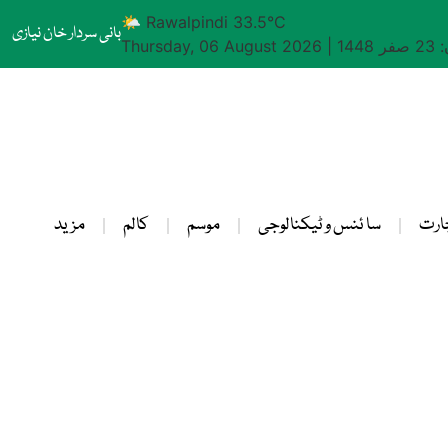
🌤 Rawalpindi 33.5°C
بانی سردار خان نیازی
1448
|
Thursday, 06 August 2026
ارت
سا ئنس و ٹیکنالوجی
موسم
کالم
مزید