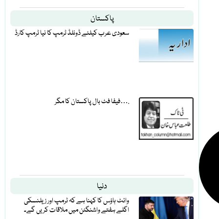
پاکستان
سعودی عرب کیلئے ڈونلڈ ٹرمپ کا نیا ٹرمپ کارڈ
فیفا فٹ بال پاکستان کا مگر….
دنیا
وائٹ ہاؤس کا کہنا ہے کہ ٹرمپ اور زیلنسکی
اگلے ہفتے واشنگٹن میں ملاقات کریں گے۔