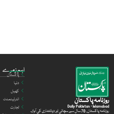
اہم زمرے
پاکستان
دنیا
کھیل
روزنامہ پاکستان
انٹرٹینمنٹ
Daily Pakistan · Islamabad
تجارت
روزنامہ پاکستان, 70 سال سے سچائی اور دیانتداری کی آواز۔