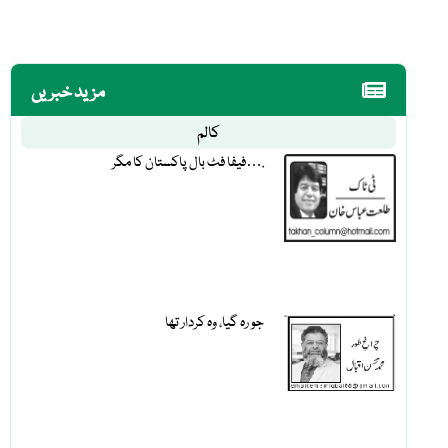
مزید خبریں
کالم
فیفا فٹ بال پاکستان کا مگر….
جو رہ گیا، وہ کردار تھا