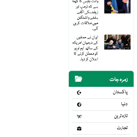
وائٹ ہاؤس کا کہنا
ہے کہ ٹرمپ اور
زیلنسکی اگلے
ہفتے واشنگٹن
میں ملاقات کریں
گے۔
ایران نے حملوں
کے درمیان امریکہ
کے ساتھ ایم او یو
کو معطل کرنے کا
اعلان کر دیا۔
زمرہ جات
پاکستان
دنیا
تازہ ترین
تجارت