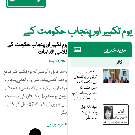
یوم تکبیر اور پنجاب حکومت کے
یوم تکبیر اور پنجاب حکومت کے
مزید خبریں
فلاحی اقدامات
کالم
May 29, 2025
سعودی عرب،
یہ امر قابل ذکر ہے کہ یوم تکبیر کے موقع
ترکی اور پاکستان
پر دیے گئے پیغام میںوزیراعلیٰ پنجاب
نے مکہ مکرمہ
میں مشترکہ
مریم نواز نے کہا ہے کہ ایٹمی دھماکے
دفاعی معاہدے پر
پُرامن اور محفوظ پاکستان کی ضمانت
دستخط کر دیئے۔
ہیں۔ انہوں نے کہا کہ 27 سال گزر گئے
فیفا فٹ بال
مگر
پاکستان کا
مگر….
« مزید پڑھیں