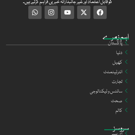
کو قابل اعتماد اور غیر جانبدارانہ خبریں فراہم کرتے ہیں۔
اہم زمرے
پاکستان
دنیا
کھیل
انٹرٹینمنٹ
تجارت
سائنس و ٹیکنالوجی
صحت
کالم
سروسز
ای پیپر