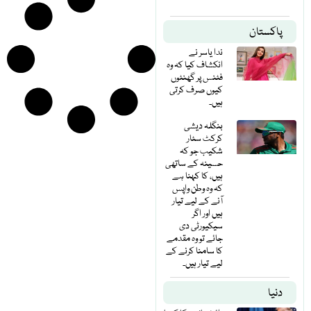
پاکستان
ندا یاسر نے
انکشاف کیا کہ وہ
فٹنس پر گھنٹوں
کیوں صرف کرتی
ہیں۔
بنگلہ دیشی
کرکٹ سٹار
شکیب جو کہ
حسینہ کے ساتھی
ہیں، کا کہنا ہے
کہ وہ وطن واپس
آنے کے لیے تیار
ہیں اور اگر
سیکیورٹی دی
جائے تو وہ مقدمے
کا سامنا کرنے کے
لیے تیار ہیں۔
دنیا