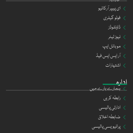
ای پیپر آرکائیو
فوٹو گیلری
ڈاؤنلوڈز
نیوز لیٹر
موبائل ایپ
آر ایس ایس فیڈ
اشتہارات
ادارہ
ہمارے بارے میں
رابطہ کریں
ادارتی پالیسی
ضابطہ اخلاق
پرائیویسی پالیسی