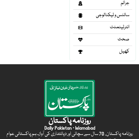
جرائم
سائنس و ٹیکنالوجی
انٹرٹینمنٹ
صحت
کھیل
روزنامہ پاکستان
Daily Pakistan · Islamabad
روزنامہ پاکستان, 70 سال سے سچائی اور دیانتداری کی آواز۔ ہم پاکستانی عوام