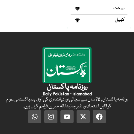
صحت
کھیل
روزنامہ پاکستان
Daily Pakistan · Islamabad
روزنامہ پاکستان, 70 سال سے سچائی اور دیانتداری کی آواز۔ ہم پاکستانی عوام
کو قابل اعتماد اور غیر جانبدارانہ خبریں فراہم کرتے ہیں۔