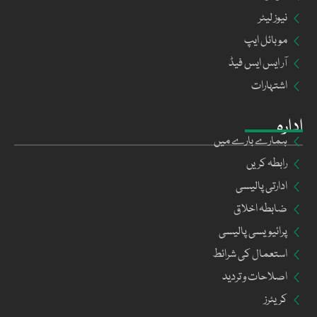
نیوز لیٹر
موبائل ایپ
آر ایس ایس فیڈ
اشتہارات
ادارہ
ہمارے بارے میں
رابطہ کریں
ادارتی پالیسی
ضابطہ اخلاق
پرائیویسی پالیسی
استعمال کی شرائط
اصلاحات و تردید
کریئرز