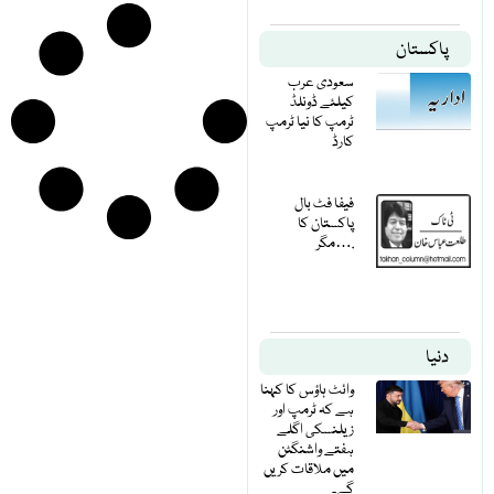
پاکستان
سعودی عرب
کیلئے ڈونلڈ
ٹرمپ کا نیا ٹرمپ
کارڈ
فیفا فٹ بال
پاکستان کا
مگر….
دنیا
وائٹ ہاؤس کا کہنا
ہے کہ ٹرمپ اور
زیلنسکی اگلے
ہفتے واشنگٹن
میں ملاقات کریں
گے۔