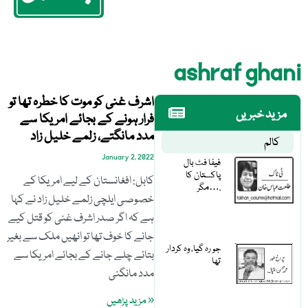
ashraf ghani
اشرف غنی کو موت کا خطرہ تھا تو
مزید خبریں
فرار ہونے کے بجائے امریکا سے
مدد مانگتے، زلمے خلیل زاد
کالم
January 2, 2022
فیفا فٹ بال
پاکستان کا
کابل: افغانستان کے لیے امریکا کے
مگر….
خصوصی ایلچی زلمے خلیل زاد نے کہا
ہے کہ اگر صدر اشرف غنی کو قتل کیے
جانے کا خوف تھا تو انھیں ملک سے بغیر
جو رہ گیا، وہ کردار
بتائے چلے جانے کے بجائے امریکا سے
تھا
مدد مانگنی
« مزید پڑھیں