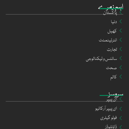
اہم زمرے
پاکستان
دنیا
کھیل
انٹرٹینمنٹ
تجارت
سائنس و ٹیکنالوجی
صحت
کالم
سروسز
ای پیپر
ای پیپر آرکائیو
فوٹو گیلری
ڈاؤنلوڈز