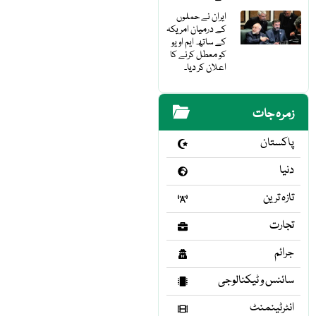
ایران نے حملوں
کے درمیان امریکہ
کے ساتھ ایم او یو
کو معطل کرنے کا
اعلان کر دیا۔
زمرہ جات
پاکستان
دنیا
تازہ ترین
تجارت
جرائم
سائنس و ٹیکنالوجی
انٹرٹینمنٹ