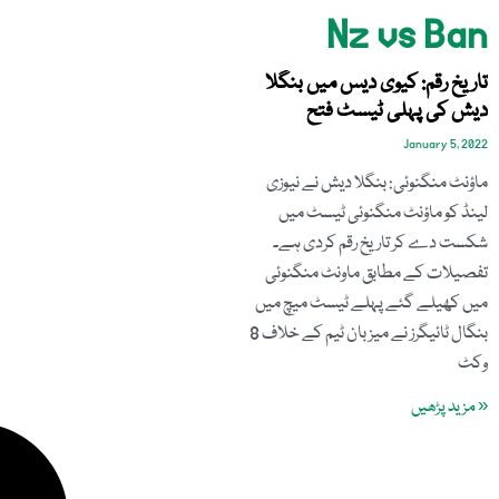
Nz vs Ban
تاریخ رقم: کیوی دیس میں بنگلا
دیش کی پہلی ٹیسٹ فتح
January 5, 2022
ماؤنٹ منگنوئی: بنگلا دیش نے نیوزی
لینڈ کو ماؤنٹ منگنوئی ٹیسٹ میں
شکست دے کر تاریخ رقم کردی ہے۔
تفصیلات کے مطابق ماونٹ منگنوئی
میں کھیلے گئے پہلے ٹیسٹ میچ میں
بنگال ٹائیگرز نے میزبان ٹیم کے خلاف 8
وکٹ
« مزید پڑھیں