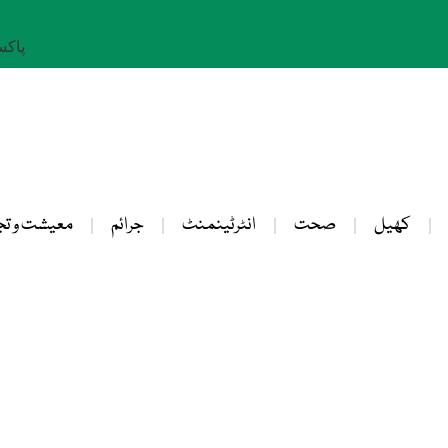
پاکستان: 
کھیل
صحت
انٹرٹینمنٹ
جرائم
معیشت و تج