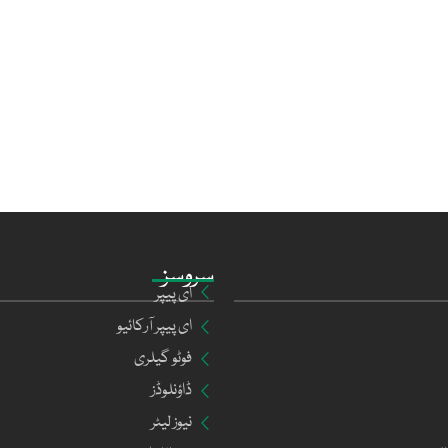
سروسز
ای پیپر
ای پیپر آرکائیو
فوٹو گیلری
ڈاؤنلوڈز
نیوز لیٹر