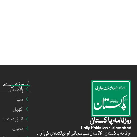
اہم زمرے
پاکستان
دنیا
کھیل
روزنامہ پاکستان
انٹرٹینمنٹ
Daily Pakistan · Islamabad
تجارت
روزنامہ پاکستان, 70 سال سے سچائی اور دیانتداری کی آواز۔