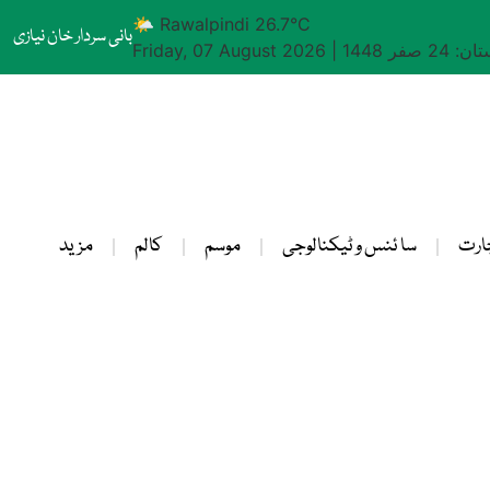
🌤 Rawalpindi 26.7°C
بانی سردار خان نیازی
24 صفر 1448
|
Friday, 07 August 2026
ارت
سا ئنس و ٹیکنالوجی
موسم
کالم
مزید