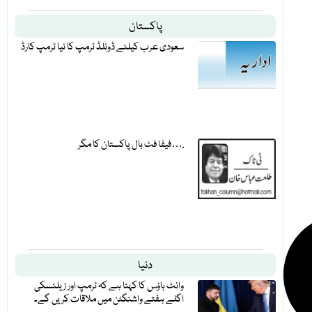
پاکستان
سعودی عرب کیلئے ڈونلڈ ٹرمپ کا نیا ٹرمپ کارڈ
فیفا فٹ بال پاکستان کا مگر….
دنیا
وائٹ ہاؤس کا کہنا ہے کہ ٹرمپ اور زیلنسکی
اگلے ہفتے واشنگٹن میں ملاقات کریں گے۔