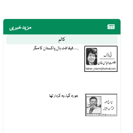
مزید خبریں
کالم
فیفا فٹ بال پاکستان کا مگر….
جو رہ گیا، وہ کردار تھا