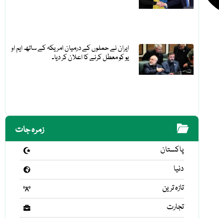
ایران نے حملوں کے درمیان امریکہ کے ساتھ ایم او
یو کو معطل کرنے کا اعلان کر دیا۔
زمرہ جات
پاکستان
دنیا
تازہ ترین
تجارت