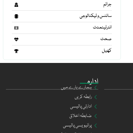
جرائم
سائنس و ٹیکنالوجی
انٹرٹینمنٹ
صحت
کھیل
ادارہ
ہمارے بارے میں
رابطہ کریں
ادارتی پالیسی
ضابطہ اخلاق
پرائیویسی پالیسی