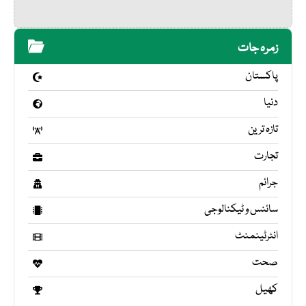
زمرہ جات
پاکستان
دنیا
تازہ ترین
تجارت
جرائم
سائنس و ٹیکنالوجی
انٹرٹینمنٹ
صحت
کھیل