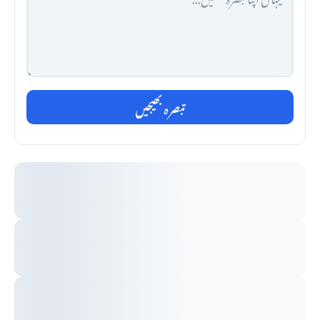
تبصرہ بھیجیں