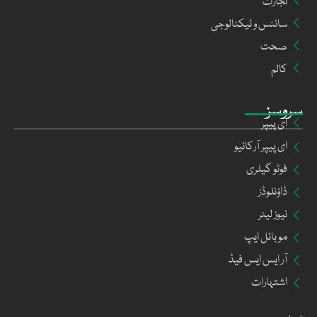
تجارت
سائنس و ٹیکنالوجی
صحت
کالم
سروسز
ای پیپر
ای پیپر آرکائیو
فوٹو گیلری
ڈاؤنلوڈز
نیوز لیٹر
موبائل ایپ
آر ایس ایس فیڈ
اشتہارات