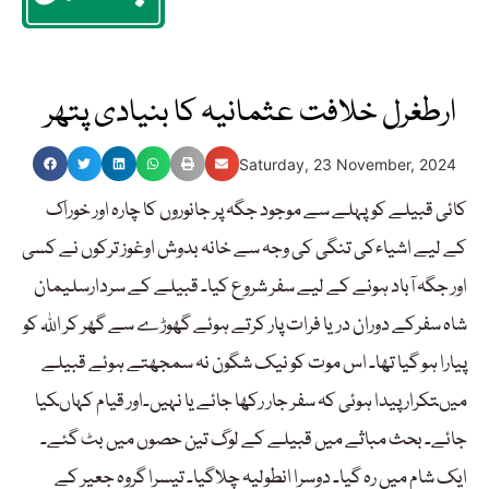
ارطغرل خلافت عثمانیہ کا بنیادی پتھر
Saturday, 23 November, 2024
کائی قبیلے کوپہلے سے موجود جگہ پر جانوروں کا چارہ اور خوراک
کے لیے اشیاءکی تنگی کی وجہ سے خانہ بدوش اوغوز ترکوں نے کسی
اور جگہ آباد ہونے کے لیے سفر شروع کیا۔ قبیلے کے سردارسلیمان
شاہ سفرکے دوران دریا فرات پار کرتے ہوئے گھوڑے سے گھر کر اللہ کو
پیارا ہو گیا تھا۔ اس موت کو نیک شگون نہ سمجھتے ہوئے قبیلے
میںتکرار پیدا ہوئی کہ سفر جار رکھا جائے یا نہیں۔اور قیام کہاںکیا
جائے۔ بحث مباثے میں قبیلے کے لوگ تین حصوں میں بٹ گئے۔
ایک شام میں رہ گیا۔ دوسرا انطولیہ چلاگیا۔ تیسرا گروہ جعیر کے