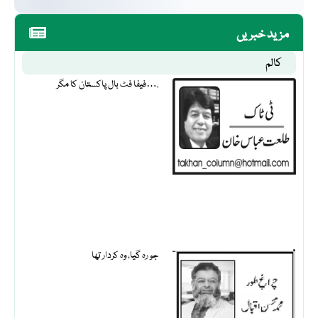
مزید خبریں
کالم
فیفا فٹ بال پاکستان کا مگر….
جو رہ گیا، وہ کردار تھا