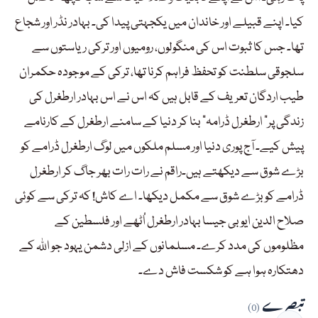
کیا۔ اپنے قبیلے اور خاندان میں یکجہتی پیدا کی۔ بہادر نڈر اور شجاع
تھا۔ جس کا ثبوت اس کی منگولوں، رومیوں اور ترکی ریاستوں سے
سلجوقی سلطنت کو تحفظ فراہم کرنا تھا، ترکی کے موجودہ حکمران
طیب اردگان تعریف کے قابل ہیں کہ اس نے اس بہادر ارطغرل کی
زندگی پر” ارطغرل ڈرامہ“ بنا کر دنیا کے سامنے ارطغرل کے کارنامے
پیش کیے۔ آج پوری دنیا اور مسلم ملکوں میں لوگ ارطغرل ڈرامے کو
بڑے شوق سے دیکھتے ہیں۔راقم نے رات رات بھر جاگ کر ارطغرل
ڈرامے کو بڑے شوق سے مکمل دیکھا۔ اے کاش! کہ ترکی سے کوئی
صلاح الدین ایوبی جیسا بہادر ارطغرل اُٹھے اور فلسطین کے
مظلوموں کی مدد کرے۔ مسلمانوں کے ازلی دشمن یہود جو اللہ کے
دھتکارہ ہوا ہے کو شکست فاش دے۔
تبصرے
(0)