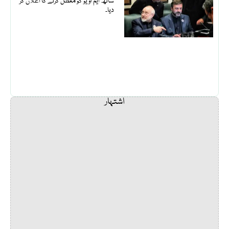
ساتھ ایم او یو کو معطل کرنے کا اعلان کر
دیا۔
اشتہار