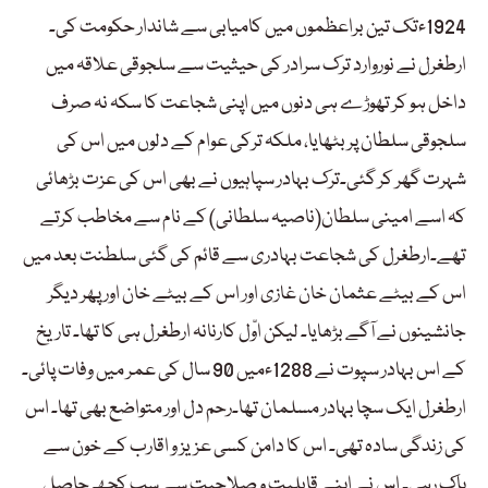
1924ءتک تین براعظموں میں کامیابی سے شاندار حکومت کی۔
ارطغرل نے نوروارد ترک سرادر کی حیثیت سے سلجوقی علاقہ میں
داخل ہو کر تھوڑے ہی دنوں میں اپنی شجاعت کا سکہ نہ صرف
سلجوقی سلطان پر بٹھایا، ملکہ ترکی عوام کے دلوں میں اس کی
شہرت گھر کر گئی۔ترک بہادر سپاہیوں نے بھی اس کی عزت بڑھائی
کہ اسے امینی سلطان(ناصیہ سلطانی) کے نام سے مخاطب کرتے
تھے۔ارطغرل کی شجاعت بہادری سے قائم کی گئی سلطنت بعد میں
اس کے بیٹے عثمان خان غازی اور اس کے بیٹے خان اور پھر دیگر
جانشینوں نے آگے بڑھایا۔ لیکن اوّل کارنانہ ارطغرل ہی کا تھا۔ تاریخ
کے اس بہادر سپوت نے 1288ءمیں 90 سال کی عمر میں وفات پائی۔
ارطغرل ایک سچا بہادر مسلمان تھا۔رحم دل اور متواضع بھی تھا۔ اس
کی زندگی سادہ تھی۔ اس کا دامن کسی عزیز و اقارب کے خون سے
پاک رہی۔ اس نے اپنے قابلیت و صلاحیت سے سب کچھ حاصل