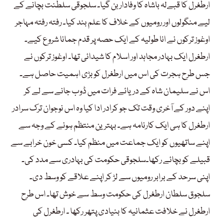
ارطغرل کا قبےلہ باشاہ کا وفادار بن گیا۔ سلجوقی سلطنت بچانے کے
لیے منگولوں اور رومیوں کے خلاف کا علم بند کیا۔ رفتہ رفتہ مہاجر
اوغوز ترکوں نے انا طولیہ کے ایک حصہ پر قدم جمانا شروع کیے۔
ارطغرل ایک بہادر مجاہد اور اسلام کا شیدائی تھا۔ اوغوز ترکوں نے
جس طرح ہجرت کی اس میں ارطغرل کوبڑی اہمیت حاصل ہے۔
اس نے سلیمان شاہ کے دریائے فرات میں ڈوب جانے سے لے کر
اپنے دور کے آخری وقت تک جو کرادر ادا کیا وہ اس نوجوان ترک سرادر
ارطغرل کا ہی ایک کارنامہ ہے۔ بہترین منتظم ہونے کے وجہ سے
اپنے ساتھیوں کو ایک جماعت میں منظم کیا۔ کسی خون خرابے سے
قبیلے کو بچائے رکھا۔سلجوقی حکومت کی بہادری سے مدد کی۔
اپنی سرحد کے برابر رومیوں سے لڑ کر اپنے علاقے کو وسط دی۔
سلجوق سلطان ارطغرل کی حکومت وسط سے خوش تھا۔ اس طرح
ارطغرل نے خلافت عثمانیہ کا بنیادی پتھر رکھا ۔ ارطغرل کی