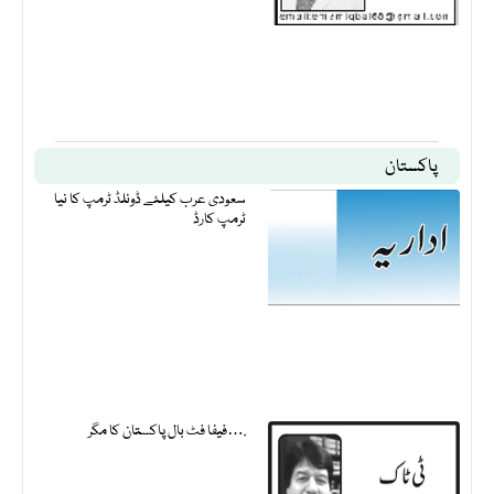
پاکستان
سعودی عرب کیلئے ڈونلڈ ٹرمپ کا نیا
ٹرمپ کارڈ
فیفا فٹ بال پاکستان کا مگر….