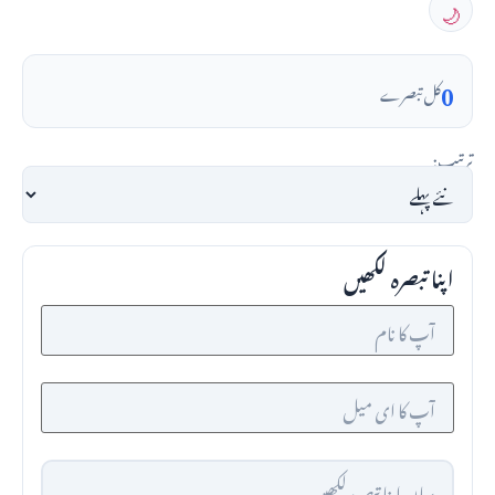
🌙
0
کل تبصرے
ترتیب:
اپنا تبصرہ لکھیں