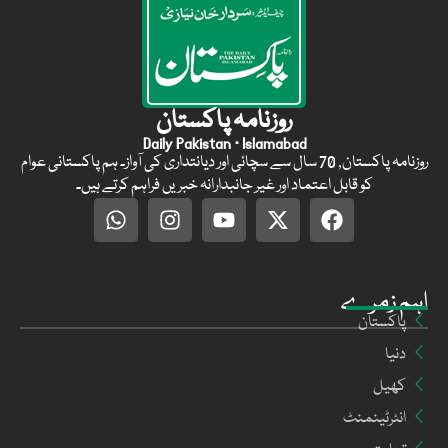
روزنامہ پاکستان
Daily Pakistan · Islamabad
روزنامہ پاکستان, 70 سال سے سچائی اور دیانتداری کی آواز۔ ہم پاکستانی عوام
کو قابل اعتماد اور غیر جانبدارانہ خبریں فراہم کرتے ہیں۔
اہم زمرے
پاکستان
دنیا
کھیل
انٹرٹینمنٹ