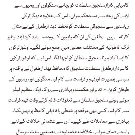
کامیابی کاراز سلجوق سلطنت کو بچانے ،منگولوں اور رومیوں سے
لڑنے کی وجہ سے مستحکم ہوئی۔ اس کے علاوہ ہ دیگر ترکی
ریاستوں سے سلجوقی سلطنت کو تحفظ دینا ارطغرل کے بے مثال
کارنامے ہیں۔ ارطغرل کی ان کامیابیوں کے وجہ سے اِرد گرد آباد اوغوز
ترک اناطولیہ کے مختلف حصوں میں جمع ہونے لگے۔ اوغوز ترکوں
کا ایسا آباد ہونا سلجوق سلطان کو اچھا لگا۔ اس لیے کہ اوغوز ترکوں
کا سردار ارطغرل سلطنت سلجوق کا محافظ تھا۔ ارطغرل نے ہر قدم پر
سیاسی بصیرت اورفہم و فراست سے کام لیا۔ منگولوں اور رومیوں کے
طوفان کو بڑے تدبر اورحکمت و بہادری سے روکا۔ ایک عظیم لیڈر
ہوتے ہوئے سلجوق سلطان سے تعلوقات قائم کرتے وقت فہم فراست
سے کام لیا۔ کسی بھی موقعہ پر غلطی یا نا اہلی کا مظاہر نہیںکیا۔
بہادری سے معاملات طے کیے۔ اس سے عثمانی خلافت کےلئے
راستے صاف ہوئے ۔ خلافت عثمانیہ نے بعد میں سات سو سال