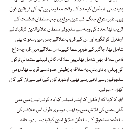
بنیاد بنی۔ ارطغرل کو مدد کے وقت معلوم نہیں تھا کی فریقین کو ن
ہیں۔ غیر متوقع جنگ کے عین موقع پر، جب سلطان شکست کے
قریب تھا ، مدد کی وجہ سے سلجوقی سلطان علاﺅالدین کیقباد نے
ارطغرل کو انگورہ اور اس کے قریب علاقے جس میں سغوت بھی
شامل تھا، جاگیر کے طور پر عطا کیے۔ اس علاقے میں قرہ چہ داغ
نامی علاقہ بھی شامل تھا۔ یہی علاقہ، کائی قبیلے عثمانی ترکوں
کی پہلی آبادی بنی۔ یہ علاقہ بازطینی حدود سے قریب تھا۔ رومی
سلجوقیوں سے لڑتے رہتے تھے۔ اوغوزترکوں کے آنے سے ان کے کان
کھڑے ہوئے۔
اللہ کا کرنا کہ ارطغرل کو اپنے قبیلے کو آباد کرنے لیے زمین ملی
گئی، جس کی تلاش میں وہ تھے۔ دوسری طرف اس علاقے کی
سلطنت سلجوق کے سلطان علاﺅالدین کیقباد سے دوستانہ