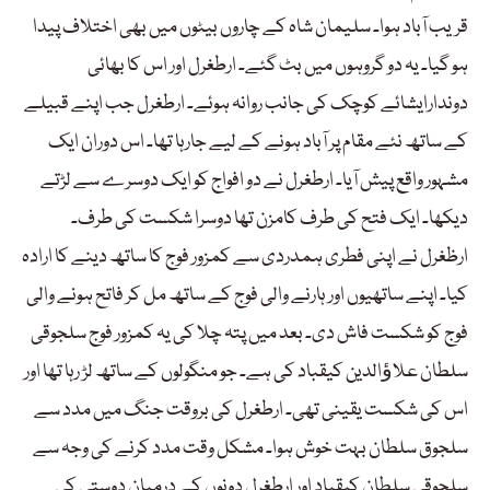
قریب آباد ہوا۔ سلیمان شاہ کے چاروں بیٹوں میں بھی اختلاف پیدا
ہو گیا۔ یہ دو گروہوں میں بٹ گئے۔ ارطغرل اور اس کا بھائی
دوندارایشائے کوچک کی جانب روانہ ہوئے۔ ارطغرل جب اپنے قبیلے
کے ساتھ نئے مقام پر آباد ہونے کے لیے جارہا تھا۔ اس دوران ایک
مشہور واقع پیش آیا۔ ارطغرل نے دو افواج کو ایک دوسرے سے لڑتے
دیکھا۔ ایک فتح کی طرف کامزن تھا دوسرا شکست کی طرف۔
ارظغرل نے اپنی فطری ہمدردی سے کمزور فوج کا ساتھ دینے کا ارادہ
کیا۔ اپنے ساتھیوں اور ہارنے والی فوج کے ساتھ مل کر فاتح ہونے والی
فوج کو شکست فاش دی۔ بعد میں پتہ چلا کی یہ کمزور فوج سلجوقی
سلطان علاﺅالدین کیقباد کی ہے۔ جو منگولوں کے ساتھ لڑ رہا تھا اور
اس کی شکست یقینی تھی۔ ارطغرل کی بروقت جنگ میں مدد سے
سلجوق سلطان بہت خوش ہوا۔ مشکل وقت مدد کرنے کی وجہ سے
سلجوقی سلطان کیقباد اور ارطغرل دونوں کے درمیان دوستی کی