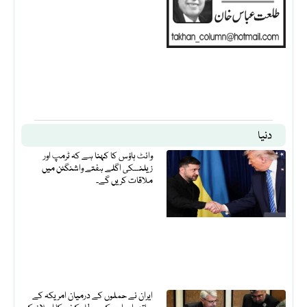
دنیا
وائٹ ہاؤس کا کہنا ہے کہ ٹرمپ اور
زیلنسکی اگلے ہفتے واشنگٹن میں
ملاقات کریں گے۔
ایران نے حملوں کے درمیان امریکہ کے