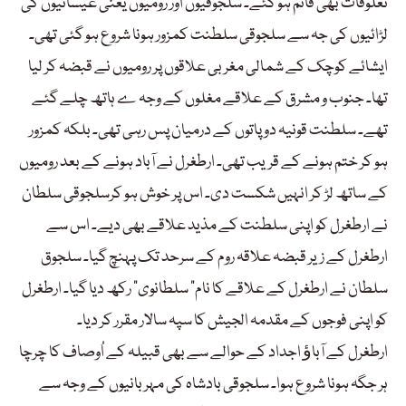
تعلوقات بھی قائم ہو گئے۔ سلجوقیوں اور رومیوں یعنی عیسائیوں کی
لڑائیوں کی جہ سے سلجوقی سلطنت کمزور ہونا شروع ہو گئی تھی۔
ایشائے کوچک کے شمالی مغربی علاقوں پر رومیوں نے قبضہ کر لیا
تھا۔ جنوب و مشرق کے علاقے مغلوں کے وجہ ے ہاتھ چلے گئے
تھے۔ سلطنت قونیہ دو پاتوں کے درمیان پس رہی تھی۔ بلکہ کمزور
ہو کر ختم ہونے کے قریب تھی۔ ارطغرل نے آباد ہونے کے بعد رومیوں
کے ساتھ لڑ کر انہیں شکست دی۔ اس پر خوش ہو کرسلجوقی سلطان
نے ارطغرل کو اپنی سلطنت کے مذید علاقے بھی دیے۔ اس سے
ارطغرل کے زیر قبضہ علاقہ روم کے سرحد تک پہنچ گیا۔ سلجوق
سلطان نے ارطغرل کے علاقے کا نام” سلطانوی“ رکھ دیا گیا۔ ارطغرل
کو اپنی فوجوں کے مقدمہ الجیش کا سپہ سالار مقرر کر دیا۔
ارطغرل کے آباﺅ اجداد کے حوالے سے بھی قبیلہ کے اُوصاف کا چرچا
ہر جگہ ہونا شروع ہوا۔ سلجوقی بادشاہ کی مہربانیوں کے وجہ سے