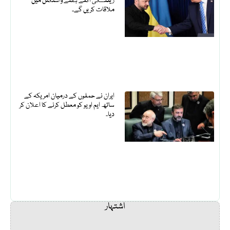
زیلنسکی اگلے ہفتے واشنگٹن میں
ملاقات کریں گے۔
ایران نے حملوں کے درمیان امریکہ کے
ساتھ ایم او یو کو معطل کرنے کا اعلان کر
دیا۔
اشتہار