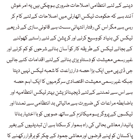
دینے کے لئے انتظامی اصلاحات ضروری ہوچکی ہیں یہ امر خوش
آئند ہے کہ حکومت ٹیکس اتھارٹی میں اصلاحات کےلئے کام کر
رہی ہے مگر اس کی رفتار انتہائی سست ہے قانونی سازی کے ذریعے
ٹیکس کی بنیاد کو وسیع کرنے اور کرپشن کے نئے راستے کھولنے
کے بجائے ٹیکس کے طریقہ کار کو آسان بنانے شرحوں کو کم کرنے اور
غیر رسمی معیشت کو دستاویزی بنانے کےلئے اقدامات کئے جائیں
جی ڈی پی میں ایک بڑا حصہ دار زراعت کا شعبہ ٹیکس نہیں دیتا
جبکہ غیر رسمی معیشت اقتصادی سرگرمیوں کا ایک اہم حصہ
ہے اس سے نمٹنے کےلئے ڈیجیٹائزیشن بہتر ٹیکس انتظامیہ اور
باضابطہ مراعات کی ضرورت ہے مالیاتی بد انتظامی سے نمٹنا اور
ٹیکسوں کے پروگریسو میکانزم کے ساتھ صوبوں کو با اختیار بنانا
پائیدار معاشی بحالی کی راہ ہموار کر سکتا ہے ان تبدیلیوں کے بغیر
پاکستان کو اپنے قرضوں اور معاشی جمود کے چکر کو برقرار رکھنے کا