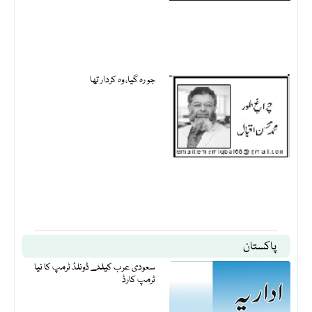
جو رہ گیا، وہ کردار تھا
پاکستان
سعودی عرب کیلئے ڈونلڈ ٹرمپ کا نیا
ٹرمپ کارڈ