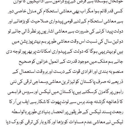
خوشحال ہوسکتا ہے قرض کے پروگراموں سے ادائیگیوں کا توازن
کسی قدر قائم ہوا مگر اب بھی معاشی استحکام کی منزل خاصی دور
ہے معاشی استحکام کےلئے قومی پیدواری صلاحیت کو بڑھانے اور
دولت پیدا کرنے کی ضرورت ہے معاشی اشاریوں پر نظر ڈالی جائے تو
دو تین سال کی نسبت اس وقت معاشی طور پر ہم بہتر پوزیشن میں
ہیں تو بہتر یہی ہوگا کہ دولت کے پیدواری امکانات پر بھرپور توجہ دی
جائے ہم ملک میں موجود قدرت کے انمول خزانوں کو صحیح
منصوبہ بندی اور افرادی قوت کے درست اور بر وقت استعمال کے
ذریعے نہ صرف پاکستان کو تیز ترین معاشی وسماجی ترقی کی نئی
راہوں پر گامزن کرسکتے ہیں پاکستان میں ٹیکس اور سروس فراہمی
کا ڈھانچہ گزشتہ چند برس سے ٹوٹ پھوٹ کا شکار ہے ایف بی آر کا
رجعت پسند ٹیکس کے طریقوں پر انحصار، بنیادی طور پر بالواسطہ
ٹیکس نے معاشی عدم مساوات کو بڑھا اور کاروبار کی ترقی کو رو ک دیا