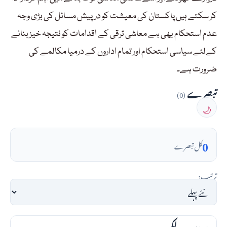
کر سکتے ہیں پاکستان کی معیشت کو درپیش مسائل کی بڑی وجہ
عدم استحکام بھی ہے معاشی ترقی کے اقدامات کو نتیجہ خیز بنانے
کےلئے سیاسی استحکام اور تمام اداروں کے درمیا مکالمے کی
ضرورت ہے۔
تبصرے
(0)
🌙
0
کل تبصرے
ترتیب: