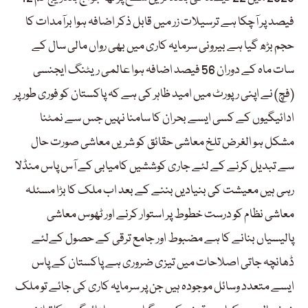
فیصد پر آچکا ہے ترسیلات زر میں قابل ذکر اضافہ ہوا برآمدات کا
حجم بڑھ گیا ہے بیرونی سرمایہ کاری میں بھی رواں مالی سال کے
سات ماہ کے دوران 56 فیصد اضافہ ہوا عالمی ریٹنگ ایجنسی
(فچ) نے اپنی رپورٹ میں امید ظاہر کی ہے کہ پاکستان کو فوری طور پر
ادائیگیوں کے کسی ایسے بحران کا سامنا نہیں جس سے نمٹنا
مشکل ہو الغرض تلخ معاشی حقائق کو شریں معاشی صورت حال
سے تبدیل کرنے کے لئے جاری کوششیں کامیابی کے آس پاس منڈلا
رہی ہیں معیشت کی بنیادیں بننے کے بعد اب ملک کا بڑا مسئلہ
معاشی نظام کو درست خطوط پر استوار کرنے اور ٹھوس معاشی
پالیسیاں بنانے کا ہے مضبوط اور جامع ترقی کے حصول کےلئے
ڈھانچہ جاتی اصلاحات میں تیزی ضروری ہے پاکستان کے پاس
ایسے متعدد وسائل موجودہ ہیں جن پر سرمایہ کاری کی جائے تو ملک