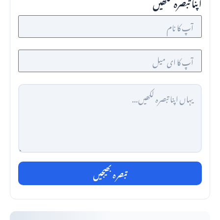
اپنا تبصرہ لکھیں
تبصرہ بھیجیں