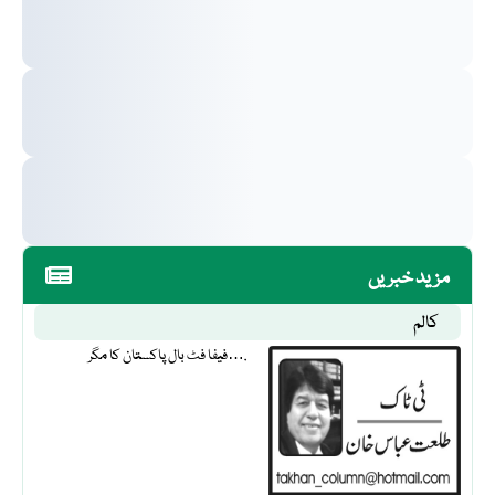
مزید خبریں
کالم
فیفا فٹ بال پاکستان کا مگر….