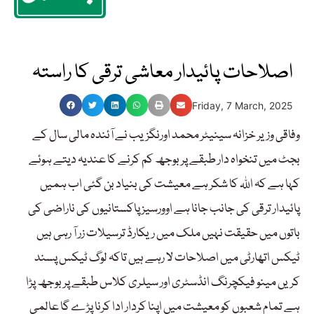
اصلاحات پائیدار معاشی ترقی کا راستہ
Friday, 7 March, 2025
وفاقی وزیر خزانہ سینیٹر محمد اورنگزیب نے آئندہ مالی سال کے
بجٹ میں تنخواہ دار طبقے پر بوجھ کم کرنے کا عندیہ دیتے ہوئے
کہا ہے کہ اللہ کا شکر ہے معیشت کی بنیاد بن گئی اب ہمیں
پائیدار ترقی کی جانب جانا ہے اوورسیز پاکستانیوں کی ناراضی کی
باتوں میں حقیقت نہیں ملک میں ریکارڈ ترسیلات زر آ رہی ہیں
ٹیکس اتھارٹی میں اصلاحات لا رہے ہیں تاکہ لوگ ٹیکس پسند
کریں مینو فیکچرنگ انڈسٹری اور سیلری کلاس طبقے پر بوجھ پڑا
ہے تمام شعبوں کو معیشت میں اپنا کردار ادا کرنا پڑے گا عالمی