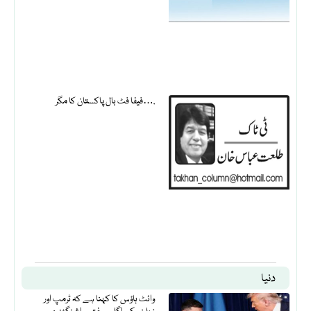
فیفا فٹ بال پاکستان کا مگر….
دنیا
وائٹ ہاؤس کا کہنا ہے کہ ٹرمپ اور