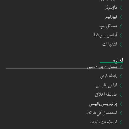
ڈاؤنلوڈز
نیوز لیٹر
موبائل ایپ
آر ایس ایس فیڈ
اشتہارات
ادارہ
ہمارے بارے میں
رابطہ کریں
ادارتی پالیسی
ضابطہ اخلاق
پرائیویسی پالیسی
استعمال کی شرائط
اصلاحات و تردید