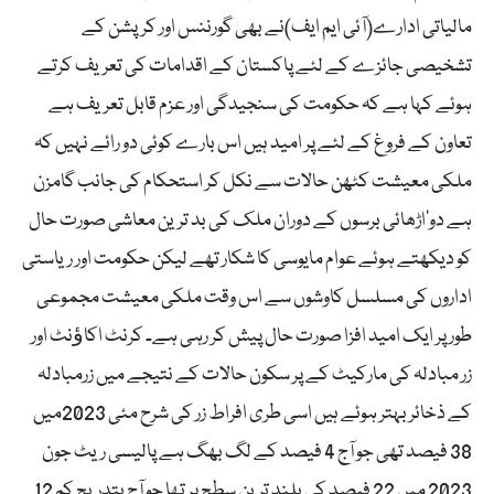
مالیاتی ادارے(آئی ایم ایف)نے بھی گورننس اور کرپشن کے
تشخیصی جائزے کے لئے پاکستان کے اقدامات کی تعریف کرتے
ہوئے کہا ہے کہ حکومت کی سنجیدگی اور عزم قابل تعریف ہے
تعاون کے فروغ کے لئے پر امید ہیں اس بارے کوئی دو رائے نہیں کہ
ملکی معیشت کٹھن حالات سے نکل کر استحکام کی جانب گامزن
ہے دو’اڑھائی برسوں کے دوران ملک کی بد ترین معاشی صورت حال
کو دیکھتے ہوئے عوام مایوسی کا شکار تھے لیکن حکومت اور ریاستی
اداروں کی مسلسل کاوشوں سے اس وقت ملکی معیشت مجموعی
طور پر ایک امید افزا صورت حال پیش کر رہی ہے۔ کرنٹ اکاﺅنٹ اور
زر مبادلہ کی مارکیٹ کے پر سکون حالات کے نتیجے میں زرمبادلہ
کے ذخائر بہتر ہوئے ہیں اسی طری افراط زر کی شرح مئی 2023میں
38 فیصد تھی جو آج 4 فیصد کے لگ بھگ ہے پالیسی ریٹ جون
2023 میں 22 فیصد کی بلند ترین سطح پر تھا جو آج بتدریج کم 12