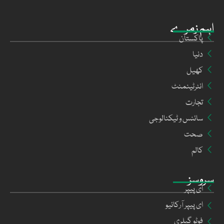
اہم زمرے
پاکستان
دنیا
کھیل
انٹرٹینمنٹ
تجارت
سائنس و ٹیکنالوجی
صحت
کالم
سروسز
ای پیپر
ای پیپر آرکائیو
فوٹو گیلری