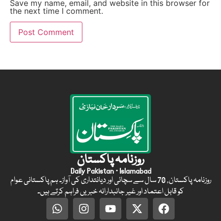
Save my name, email, and website in this browser for
the next time I comment.
روزنامہ پاکستان
Daily Pakistan · Islamabad
روزنامہ پاکستان, 70 سال سے سچائی اور دیانتداری کی آواز۔ ہم پاکستانی عوام
کو قابل اعتماد اور غیر جانبدارانہ خبریں فراہم کرتے ہیں۔