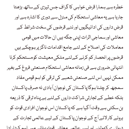
خطرہ ہے ہمارا قرض خواہی کا گراف جس تیزی کے ساتھ بڑھتا
جارہا ہے یہ معاشی استحکام کی منزل سے دوری کا اشارہ ہے اور
قرض داروں کی ادائیگیوں اور نئے قرضوں کی سخت شرائط کے
معاشی اور سماجی اثرات اپنی جگہ ہیں ان حالات میں قومی
معاملات کی اصلاح کے لئے جامع اقدامات ناگزیر ہوچکے ہیں
قرضوں پر انحصار کم کرنے کےلئے ملکی معیشت کو مستحکم کرنا
انتہائی ضروری ہے فی زمانہ معاشی استحکام صنعتی فروغ کے بغیر
ممکن نہیں اس لئے صنعتی شعبے کی ترقی کو اہم قومی مفاد
سمجھ کر چلنا ہوگا پاکستان کی نوجوان آبادی نہ صرف پاکستان
بلکہ خطے کے تجارتی شراکت داروں کےلئے بے پناہ ترقی کا ذریعہ
بن سکتی ہے وقت آگیا ہے کہ پاکستان اس نوجوان افرادی قوت کو
بروئے کار لائے آج کے نوجوان پاکستان کے لیے عالمی تجارت کے
دروازے کھولنے اور اسے عالمی معاشی قوت بنانے میں اہم کردار ادا