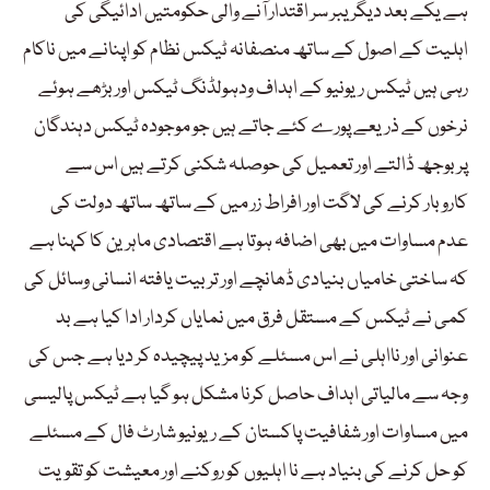
ہے یکے بعد دیگر یبر سر اقتدار آنے والی حکومتیں ادائیگی کی
اہلیت کے اصول کے ساتھ منصفانہ ٹیکس نظام کو اپنانے میں ناکام
رہی ہیں ٹیکس ریونیو کے اہداف ودہولڈنگ ٹیکس اور بڑھے ہوئے
نرخوں کے ذریعے پورے کئے جاتے ہیں جو موجودہ ٹیکس دہندگان
پر بوجھ ڈالتے اور تعمیل کی حوصلہ شکنی کرتے ہیں اس سے
کاروبار کرنے کی لاگت اور افراط زر میں کے ساتھ ساتھ دولت کی
عدم مساوات میں بھی اضافہ ہوتا ہے اقتصادی ماہرین کا کہنا ہے
کہ ساختی خامیاں بنیادی ڈھانچے اور تربیت یافتہ انسانی وسائل کی
کمی نے ٹیکس کے مستقل فرق میں نمایاں کردار ادا کیا ہے بد
عنوانی اور نااہلی نے اس مسئلے کو مزید پیچیدہ کر دیا ہے جس کی
وجہ سے مالیاتی اہداف حاصل کرنا مشکل ہو گیا ہے ٹیکس پالیسی
میں مساوات اور شفافیت پاکستان کے ریونیو شارٹ فال کے مسئلے
کو حل کرنے کی بنیاد ہے نا اہلیوں کو روکنے اور معیشت کو تقویت