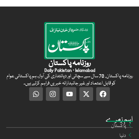
روزنامہ پاکستان
Daily Pakistan · Islamabad
روزنامہ پاکستان, 70 سال سے سچائی اور دیانتداری کی آواز۔ ہم پاکستانی عوام
کو قابل اعتماد اور غیر جانبدارانہ خبریں فراہم کرتے ہیں۔
اہم زمرے
پاکستان
دنیا