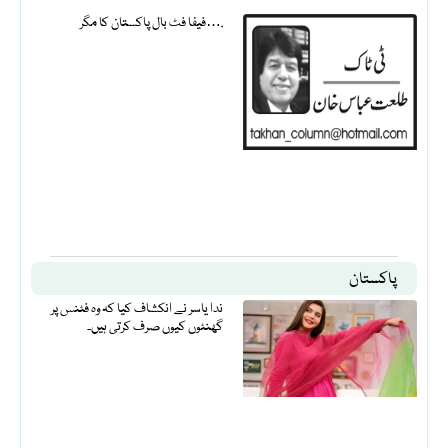
فیفا فٹ بال پاکستان کا مگر….
پاکستان
ندا یاسر نے انکشاف کیا کہ وہ فٹنس پر
گھنٹوں کیوں صرف کرتی ہیں۔