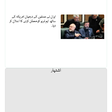
ایران نے حملوں کے درمیان امریکہ کے
ساتھ ایم او یو کو معطل کرنے کا اعلان کر
دیا۔
اشتہار