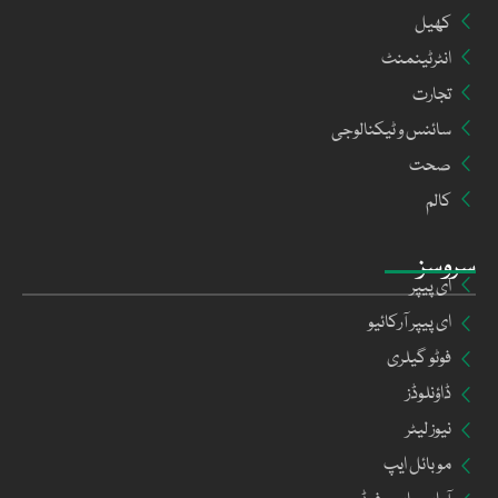
کھیل
انٹرٹینمنٹ
تجارت
سائنس و ٹیکنالوجی
صحت
کالم
سروسز
ای پیپر
ای پیپر آرکائیو
فوٹو گیلری
ڈاؤنلوڈز
نیوز لیٹر
موبائل ایپ