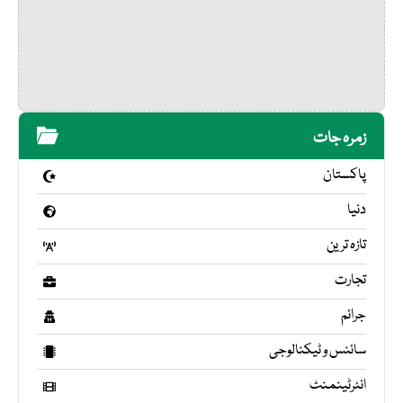
زمرہ جات
پاکستان
دنیا
تازہ ترین
تجارت
جرائم
سائنس و ٹیکنالوجی
انٹرٹینمنٹ