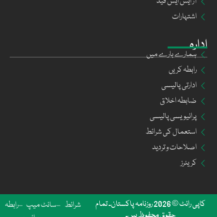
آر ایس ایس فیڈ
اشتہارات
ادارہ
ہمارے بارے میں
رابطہ کریں
ادارتی پالیسی
ضابطہ اخلاق
پرائیویسی پالیسی
استعمال کی شرائط
اصلاحات و تردید
کریئرز
کاپی رائٹ © 2026 روزنامہ پاکستان۔ تمام
شرائط
سائٹ میپ
رابطہ
حقوق محفوظ ہیں۔