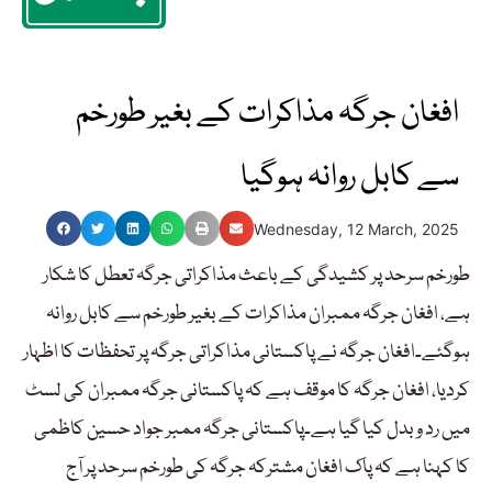
افغان جرگہ مذاکرات کے بغیر طورخم
سے کابل روانہ ہوگیا
Wednesday, 12 March, 2025
طورخم سرحد پر کشیدگی کے باعث مذاکراتی جرگہ تعطل کا شکار
ہے، افغان جرگہ ممبران مذاکرات کے بغیر طورخم سے کابل روانہ
ہوگئے۔افغان جرگہ نے پاکستانی مذاکراتی جرگہ پر تحفظات کا اظہار
کردیا، افغان جرگہ کا موقف ہے کہ پاکستانی جرگہ ممبران کی لسٹ
میں رد و بدل کیا گیا ہے۔پاکستانی جرگہ ممبر جواد حسین کاظمی
کا کہنا ہے کہ پاک افغان مشترکہ جرگہ کی طورخم سرحد پر آج