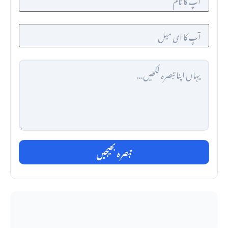
تبصرہ بھیجیں