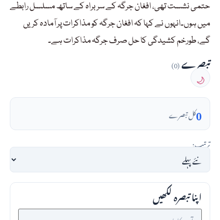
حتمی نشست تھی، افغان جرگہ کے سربراہ کے ساتھ مسلسل رابطے
میں ہوں۔انہوں نے کہا کہ افغان جرگہ کو مذاکرات پر آمادہ کریں
گے، طورخم کشیدگی کا حل صرف جرگہ مذاکرات ہے۔
تبصرے
(0)
🌙
0
کل تبصرے
ترتیب:
اپنا تبصرہ لکھیں