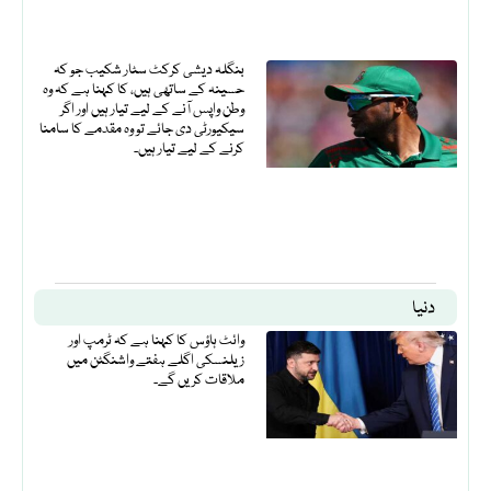
بنگلہ دیشی کرکٹ سٹار شکیب جو کہ
حسینہ کے ساتھی ہیں، کا کہنا ہے کہ وہ
وطن واپس آنے کے لیے تیار ہیں اور اگر
سیکیورٹی دی جائے تو وہ مقدمے کا سامنا
کرنے کے لیے تیار ہیں۔
دنیا
وائٹ ہاؤس کا کہنا ہے کہ ٹرمپ اور
زیلنسکی اگلے ہفتے واشنگٹن میں
ملاقات کریں گے۔