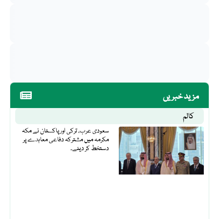
مزید خبریں
کالم
سعودی عرب، ترکی اور پاکستان نے مکہ
مکرمہ میں مشترکہ دفاعی معاہدے پر
دستخط کر دیئے۔