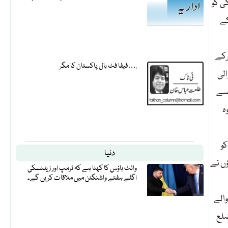
ی کو
کے
حملہ کرکے
فیفا فٹ بال پاکستان کا مگر….
لی
 اتار رہے تھے کہ شرپسندوں نے ہندوؤں میں گائے ذبح کرنے کی افواہ پھیلا دی جس پر لاٹھیوں اور لوہے کے راڈز سے مسلح 500 سے
ہ
و
دنیا
ؤں نے
وائٹ ہاؤس کا کہنا ہے کہ ٹرمپ اور زیلنسکی
اگلے ہفتے واشنگٹن میں ملاقات کریں گے۔
والے
کے ضلع