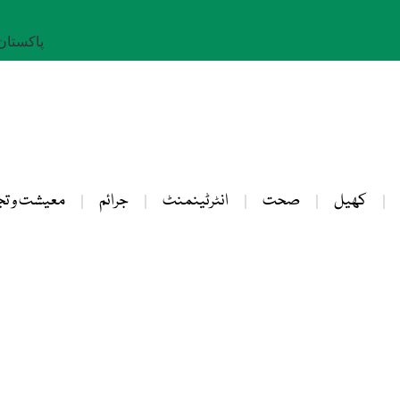
پاکستان: 23 صفر 
کھیل
صحت
انٹرٹینمنٹ
جرائم
معیشت و تج