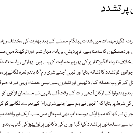
 پر تشدد
فرت انگیز مہمات میں شدت پہلگام حملے کے بعد بھارت کی مختلف ریاس
دھمکیوں کا سامنا ہے، اتر پردیش، ہریانہ، مہاراشٹرا اور اترکھنڈ میں م
 خلاف نفرت انگیز تقاریر کی بھرپور حمایت کررہے ہیں۔ بھارتی ریاست تلنگ
ں کو تشدد کا نشانہ بنایا اور انہیں ‘جئے شری رام’ کا ہندو نعرہ لگانے پر م
ل کے قریب حملہ کیا، لاٹھیوں اور تلواروں سے لیس حملہ آوروں نے نہ صر
ہ ہندو ہندوتوا کے ارکان آدھی رات کے وقت آئے ،انہوں نے مسلمان لڑکوں کو
 کی شرط پر بتایا کہ ”انہوں نے ہم سے ‘جئے شری رام’ کے نعرے لگانے کو کہا
 نوجوان نے کہا کہ میرا ایک دوست اب بھی اسپتال میں ہے۔”ایک اور واقعہ می
سے مسلمانوں پر تشدد کیا گیا اور ان کی دکانوں پر توڑ پھوڑ کی گئی۔ ہندو