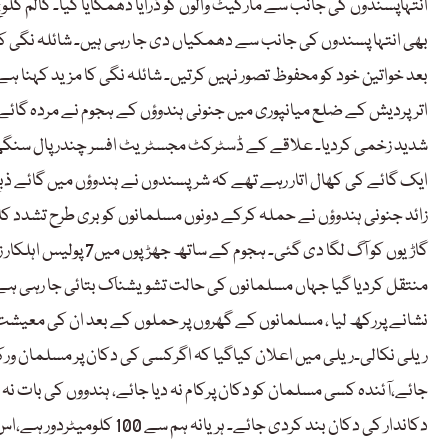
انتہاپسندوں کی جانب سے مارکیٹ والوں کو ڈرایا دھمکایا گیا۔ گالم گلوچ
بھی انتہا پسندوں کی جانب سے دھمکیاں دی جا رہی ہیں۔ شائلہ نگی کا
بعد خواتین خود کو محفوظ تصور نہیں کرتیں۔ شائلہ نگی کا مزید کہنا ہے 
شدید زخمی کردیا۔ علاقے کے ڈسٹرکٹ مجسٹریٹ افسر چندر پال سنگھ نے
زائد جنونی ہندوؤں نے حملہ کرکے دونوں مسلمانوں کو بری طرح تشدد کا ن
گاڑیوں کو آگ لگا دی گ
منتقل کردیا گیا جہاں مسلمانوں کی حالت تشویشناک بتائی جا رہی ہ
نشانے پررکھ لیا ، مسلمانوں کے گھروں پر حملوں کے بعد ان کی معیشت
ریلی نکالی۔ریلی میں اعلان کیاگیا کہ اگرکسی کی دکان پر مسلمان ورکر
جائے،آئندہ کسی مسلمان کو دکان پرکام نہ دیا جائے، ہندووں کی بات ن