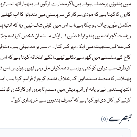
میں ہندوؤں پرحملے ہوتے ہیں،اگر ہمارے لوگوں نے ہتھیار اٹھا لئے تو 
کاروں کاکہنا ہے کہ مودی سرکار کی سرپرستی میں ہندوتوا کا اب کھلے عام 
مکمل طور پر چاک ہو چکا ہے،اب اس میں کوئی شک نہیں رہا کہ انتہا پ
ریاست گجرات میں ہندو توا غنڈوں نے ایک مسلمان شخص کو زندہ جلا
کاج کے سلسلے میں گھر سے نکلے تھے۔ انکے اہلخانہ کہنا ہے کہ اس واق
کیطرف سے دونوں کو کئی روز سے دھمکیاں مل رہی تھیں۔پولیس اس قتل
پھیلانے کا مقصد مسلمانوں کے خلاف تشدد کو جواز فراہم کرنا ہے۔ایس
انتہا پسندوں نے ہریانہ اور اتر پردیش میں مسلم تاجروں اور کارکنان کو ن
کرنے کی کال دی اور کہا ہے کہ”صرف ہندووں سے خریداری کرو”۔
تبصرے
(0)