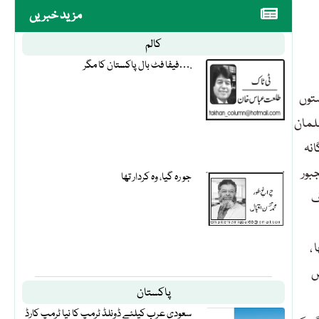
مزید خبریں
کالم
فیفا فٹ بال پاکستان کا مگر….
توں
سلمان
انہ
جبور
جو رہ گیا، وہ کردار تھا
ف
 ،
ں
پاکستان
سعودی عرب کیلئے ڈونلڈ ٹرمپ کا نیا ٹرمپ کارڈ