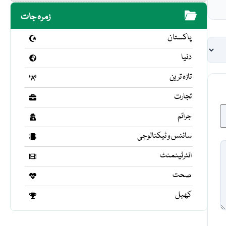
زمرہ جات
پاکستان
دنیا
تازہ ترین
تجارت
جرائم
سائنس و ٹیکنالوجی
انٹرٹینمنٹ
صحت
کھیل