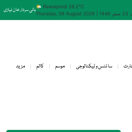
🌤 Rawalpindi 28.2°C
بانی سردار خان نیازی
1448
|
Thursday, 06 August 2026
ارت
سا ئنس و ٹیکنالوجی
موسم
کالم
مزید