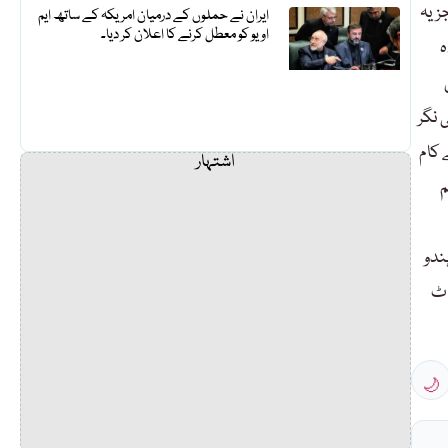
جزیہ
ایران نے حملوں کے درمیان امریکہ کے ساتھ ایم
او یو کو معطل کرنے کا اعلان کر دیا۔
ہ
 نگر
 کا ساتھی رفیق قریب شدید زخمی حالت میں پڑا تھا۔یہ دونوں صبح 10 بجے کام
اشتہار
م
ندو
اٹ
🌙