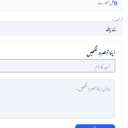
0
کل تبصرے
ترتیب:
اپنا تبصرہ لکھیں