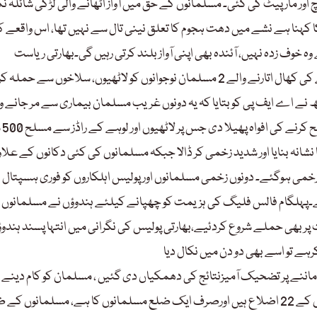
 اور مار پیٹ کی گئی۔ مسلمانوں کے حق میں آواز اٹھانے والی لڑکی شائلہ نگ
 کہنا ہے نشے میں دھت ہجوم کا تعلق نینی تال سے نہیں تھا، اس واقعے 
وہ خوف زدہ نہیں، آئندہ بھی اپنی آواز بلند کرتی رہیں گی۔بھارتی ریاست
اترپردیش کے ضلع میانپوری میں جنونی ہندوؤں کے ہجوم نے مردہ گائے کی کھال اتارنے والے 2 مسلمان نوجوانوں کو لاٹھیوں، سلاخوں سے 
 اے ایف پی کو بتایا کہ یہ دونوں غریب مسلمان بیماری سے مر جانے وا
ایک گائے کی کھال
شانہ بنایا اور شدید زخمی کر ڈالا جبکہ مسلمانوں کی کئی دکانوں کے علاو
ئی۔ ہجوم کے ساتھ جھڑپوں میں7 پولیس اہلکار زخمی ہوگئے۔ دونوں زخمی مسلمانوں اور پولیس اہلکاروں کو فوری ہسپتال
ے۔پہلگام فالس فلیگ کی ہزیمت کو چھپانے کیلئے ہندوؤں نے مسلمانوں ک
 پربھی حملے شروع کردئیے،بھارتی پولیس کی نگرانی میں انتہا پسند ہندو
ہے تو اسے بھی دو دن میں نکال دیا
ہ ماننے پر تضحیک آمیزنتائج کی دھمکیاں دی گئیں ، مسلمان کو کام دینے 
دکاندار کی دکان بند کردی جائے۔ ہریانہ ہم سے 100 کلومیٹردور ہے،اس کے 22 اضلاع ہیں اورصرف ایک ضلع مسلمانوں کا ہے، مسلمانوں 