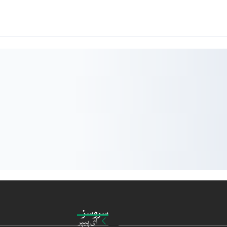
سروسز
ای پیپر