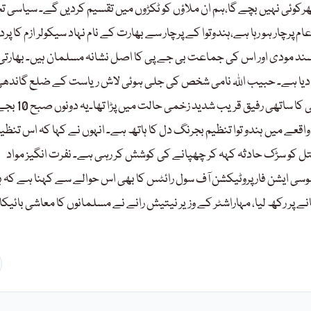
پھرکوئی نہیں بچے گا،ہم ان ملاؤں کو ٹکڑوں میں تقسیم کردیں گے۔ سیاسی ت
پرچار ہو رہا ہے،ہندوتوا کے پرچار سے بھارت کے نام نہاد سیکولر ازم کا پرد
سند مودی اور اس کی جماعت بی جے پی کا اصل نشانہ مسلمان ہیں۔ بھارتی
 دیا ہے۔ حبیب اللہ نامی شخص کی جلی ہوئی لاش ریاست کے ضلع گاندھی
کے علاقے سنجیت میں ایک نہر کے کنارے سے برآمد ہوئی ہے۔ متوفی
عے میں ہندو توا تنظیم بجرنگ دل کا ہاتھ ہے۔ انہوں نے کہا کہ اس تنظی
 کو سڑک حادثہ کہہ کر چھپانے کی کوشش کر رہی ہے۔ نفرت انگیز مواد
وسی ایشن فار پروٹیکشن آف سول رائٹس کا بھی اس حوالے سے کہنا ہے کہ ہ
شانے پر رکھ لیا، مہاراشٹر کے وزیر نیتیش رانے نے مسلمانوں کا معاشی بائیک