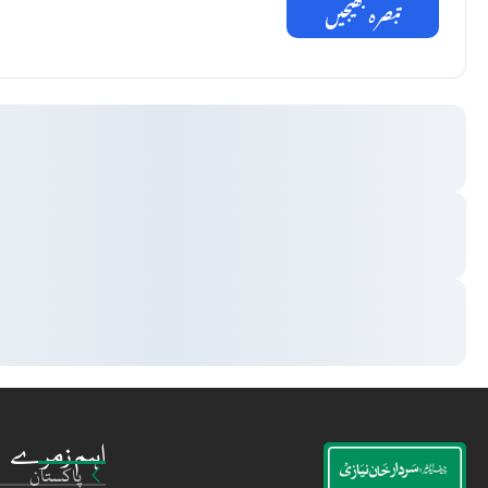
تبصرہ بھیجیں
اہم زمرے
پاکستان