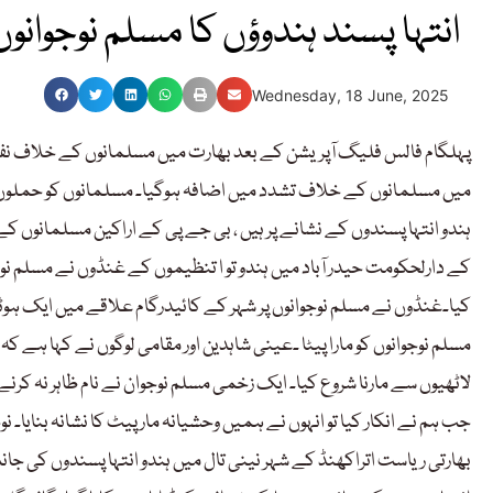
انتہا پسند ہندوؤں کا مسلم نوجوانوں
Wednesday, 18 June, 2025
پہلگام فالس فلیگ آپریشن کے بعد بھارت میں مسلمانوں کے خلاف ن
میں مسلمانوں کے خلاف تشدد میں اضافہ ہوگیا۔ مسلمانوں کو حملوں اور 
ہندو انتہا پسندوں کے نشانے پر ہیں ، بی جے پی کے اراکین مسلمانوں کے
کے دارلحکومت حیدر آباد میں ہندو تو ا تنظیموں کے غنڈوں نے مسلم نوجوانو
کیا۔غنڈوں نے مسلم نوجوانوں پر شہر کے کائیدرگام علاقے میں ایک ہوٹ
مسلم نوجوانوں کو مارا پیٹا ۔عینی شاہدین اور مقامی لوگوں نے کہا ہے ک
لاٹھیوں سے مارنا شروع کیا۔ ایک زخمی مسلم نوجوان نے نام ظاہر نہ کرنے
جب ہم نے انکار کیا تو انہوں نے ہمیں وحشیانہ مار پیٹ کا نشانہ بنایا۔
بھارتی ریاست اتراکھنڈ کے شہر نینی تال میں ہندو انتہا پسندوں کی جانب 