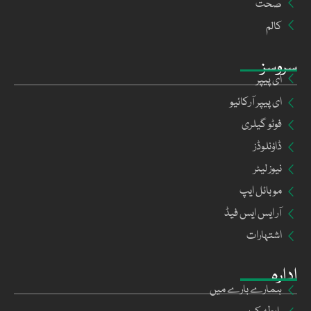
صحت
کالم
سروسز
ای پیپر
ای پیپر آرکائیو
فوٹو گیلری
ڈاؤنلوڈز
نیوز لیٹر
موبائل ایپ
آر ایس ایس فیڈ
اشتہارات
ادارہ
ہمارے بارے میں