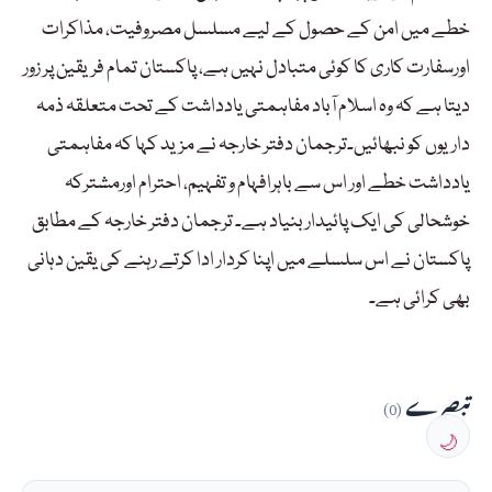
خطے میں امن کے حصول کے لیے مسلسل مصروفیت، مذاکرات
اورسفارت کاری کا کوئی متبادل نہیں ہے، پاکستان تمام فریقین پر زور
دیتا ہے کہ وہ اسلام آباد مفاہمتی یادداشت کے تحت متعلقہ ذمہ
داریوں کو نبھائیں۔ترجمان دفتر خارجہ نے مزید کہا کہ مفاہمتی
یادداشت خطے اور اس سے باہرافہام و تفہیم، احترام اورمشترکہ
خوشحالی کی ایک پائیداربنیاد ہے۔ ترجمان دفتر خارجہ کے مطابق
پاکستان نے اس سلسلے میں اپنا کردار ادا کرتے رہنے کی یقین دہانی
بھی کرائی ہے۔
تبصرے
(0)
🌙