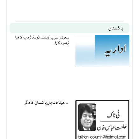
پاکستان
سعودی عرب کیلئے ڈونلڈ ٹرمپ کا نیا
ٹرمپ کارڈ
فیفا فٹ بال پاکستان کا مگر….