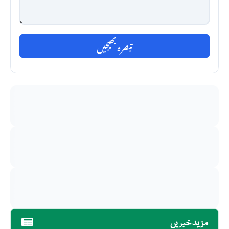
تبصرہ بھیجیں
مزید خبریں