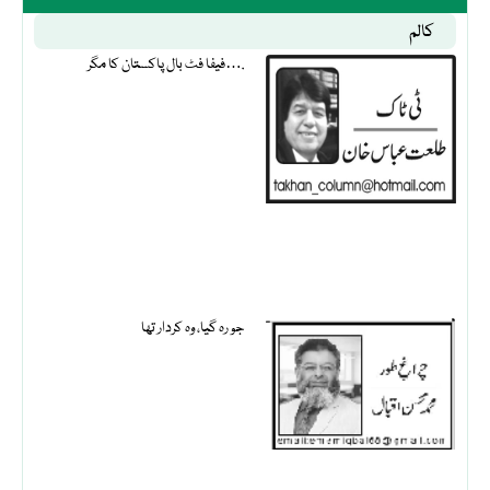
کالم
فیفا فٹ بال پاکستان کا مگر….
جو رہ گیا، وہ کردار تھا