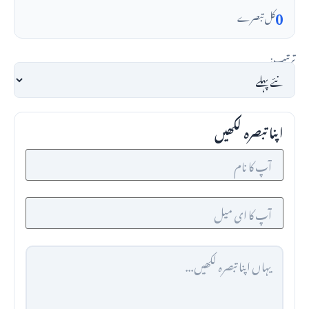
0
کل تبصرے
ترتیب:
اپنا تبصرہ لکھیں