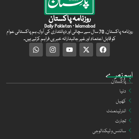
روزنامہ پاکستان
Daily Pakistan · Islamabad
روزنامہ پاکستان, 70 سال سے سچائی اور دیانتداری کی آواز۔ ہم پاکستانی عوام
کو قابل اعتماد اور غیر جانبدارانہ خبریں فراہم کرتے ہیں۔
اہم زمرے
پاکستان
دنیا
کھیل
انٹرٹینمنٹ
تجارت
سائنس و ٹیکنالوجی