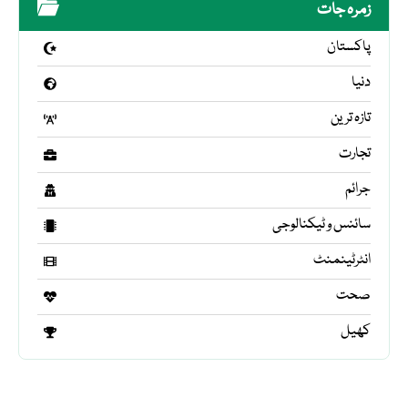
زمرہ جات
پاکستان
دنیا
تازہ ترین
تجارت
جرائم
سائنس و ٹیکنالوجی
انٹرٹینمنٹ
صحت
کھیل