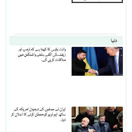
دنیا
وائٹ ہاؤس کا کہنا ہے کہ ٹرمپ اور
زیلنسکی اگلے ہفتے واشنگٹن میں
ملاقات کریں گے۔
ایران نے حملوں کے درمیان امریکہ کے
ساتھ ایم او یو کو معطل کرنے کا اعلان کر
دیا۔