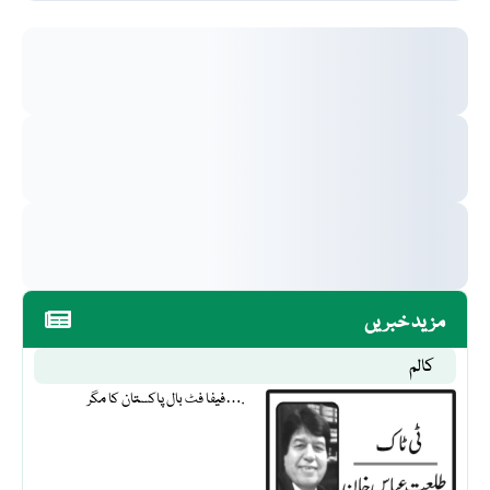
مزید خبریں
کالم
فیفا فٹ بال پاکستان کا مگر….