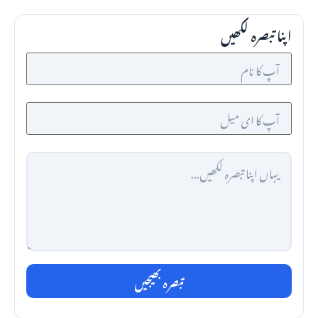
اپنا تبصرہ لکھیں
تبصرہ بھیجیں