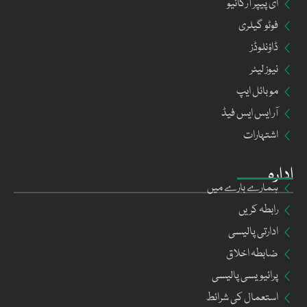
ای پیپر آرکائیو
فوٹو گیلری
ڈاؤنلوڈز
نیوز لیٹر
موبائل ایپ
آر ایس ایس فیڈ
اشتہارات
ادارہ
ہمارے بارے میں
رابطہ کریں
ادارتی پالیسی
ضابطہ اخلاق
پرائیویسی پالیسی
استعمال کی شرائط