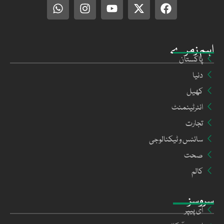
اہم زمرے
پاکستان
دنیا
کھیل
انٹرٹینمنٹ
تجارت
سائنس و ٹیکنالوجی
صحت
کالم
سروسز
ای پیپر