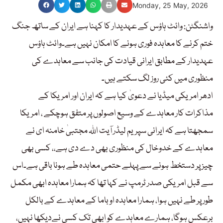
Monday, 25 May, 2026
واشنگٹن: وائٹ ہاؤس کے عہدیدار کا کہنا ہے ایران کے ساتھ جنگ
ختم کرنے کا معاہدہ فوری ہونے کا امکان نہیں ہے۔وائٹ ہاؤس
عہدیدار کے مطابق ایرانی قیادت کی جانب سے معاہدے کی
منظوری میں کئی روز لگ سکتے ہیں۔
ادھر امریکی میڈیا نے دعویٰ کیا ہے کہ ایران اور امریکا کے
مذاکرات کار معاہدے کے وسیع اصولوں پر متفق ہوچکے ، امریکا
سمجھتا ہے کہ ایرانی سپریم لیڈر آیت اللہ مجتبیٰ خامنہ ای نے
معاہدے کے خدوخال کی منظوری بھی دے دی ہے،، کسی بھی
چیز پر دستخط ہونے سے پہلے حتمی معاہدہ طے ہونا باقی ہے۔اس
سے قبل امریکی صدر ٹرمپ نے کہا تھا کہ ہمارا معاہدہ ابھی مکمل
طور پر طے نہیں ہوا، ہمارا معاہدہ اوباما کے معاہدے کے بالکل
برعکس ہوگا، ہمارے معاہدے کو ابھی تک کسی نےدیکھا نہیں،