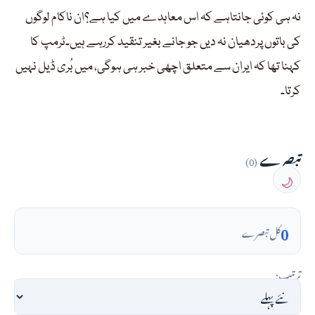
نہ ہی کوئی جانتاہے کہ اس معاہدے میں کیا ہے؟ان ناکام لوگوں
کی باتوں پردھیان نہ دیں جو جانے بغیر تنقید کررہے ہیں۔ٹرمپ کا
کہنا تھا کہ ایران سے متعلق اچھی خبر ہی ہوگی، میں بُری ڈیل نہیں
کرتا۔
تبصرے
(0)
🌙
0
کل تبصرے
ترتیب: