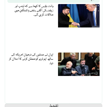
وائٹ ہاؤس کا کہنا ہے کہ ٹرمپ اور
زیلنسکی اگلے ہفتے واشنگٹن میں
ملاقات کریں گے۔
ایران نے حملوں کے درمیان امریکہ کے
ساتھ ایم او یو کو معطل کرنے کا اعلان کر
دیا۔
اشتہار