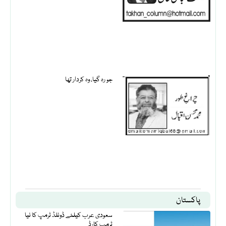
جو رہ گیا، وہ کردار تھا
پاکستان
سعودی عرب کیلئے ڈونلڈ ٹرمپ کا نیا
ٹرمپ کارڈ