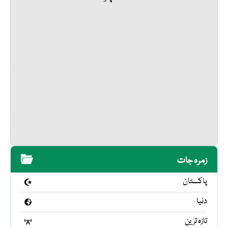
زمرہ جات
پاکستان
دنیا
تازہ ترین