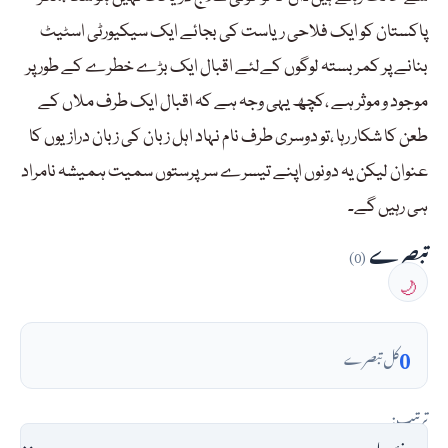
پاکستان کو ایک فلاحی ریاست کی بجائے ایک سیکیورٹی اسٹیٹ
بنانے پر کمربستہ لوگوں کےلئے اقبال ایک بڑے خطرے کے طور پر
موجود و موثر ہے ،کچھ یہی وجہ ہے کہ اقبال ایک طرف ملاں کے
طعن کا شکار رہا ،تو دوسری طرف نام نہاد اہل زبان کی زبان درازیوں کا
عنوان لیکن یہ دونوں اپنے تیسرے سرپرستوں سمیت ہمیشہ نامراد
ہی رہیں گے۔
تبصرے
(0)
🌙
0
کل تبصرے
ترتیب: