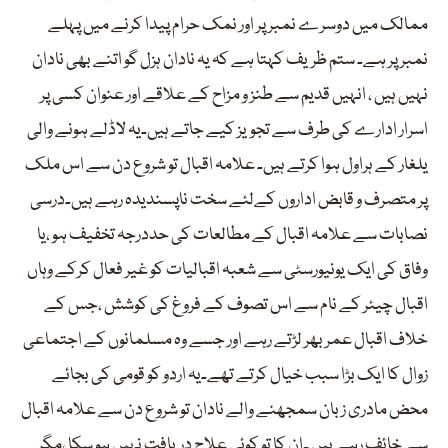
ممالک میں دوسرے نمبر پر اور نمک حرام پیدا کرنے میں پہلے
نمبر پر ہے۔ ستم ظریف کہتا ہے کہ یہ نادان ہزل گو اتنے بھی نادان
نہیں ہیں ، انہیں قدیم سے طنز و مزاح کے علاقے اور عنوان کسی پر
اسرار ادارے کی طرف سے تجویز کیے جاتے ہیں۔یہ لاڈلے ہونے والی
یلغار کے ہراول ہوا کرتے ہیں۔ علامہ اقبال تو شروع دن سے اس ملک
پر متصرف و قابض اداروں کےلئے سخت ناپسندیدہ رہے ہیں۔درسی
نصابات سے علامہ اقبال کے مطالعات کی حددرجہ تخفیف ہو ،یا
وفاق کی ایک یونیورسٹی سے شعبہ اقبالیات کو غیر فعال کرکے وہاں
اقبال چیئر کے نام سے اس تصوف کے فروغ کی کوشش ،جس کے
خلاف اقبال عمر بھر لڑتے رہے اور جسے وہ مسلمانوں کے اجتماعی
زوال کا ایک بڑا سبب خیال کرتے تھے۔یہ اردو کو قومی کی بجائے
محض مادری زبان سمجھنے والے نادان تو شروع دن سے علامہ اقبال
سے خائف رہے ہیں ۔ان کا تو کوئی علاج دریافت نہیں ہو سکا ،مگر