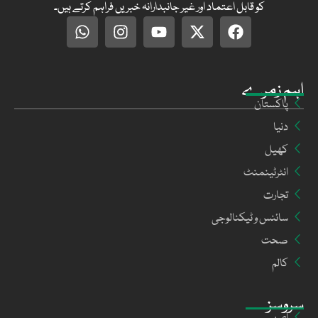
کو قابل اعتماد اور غیر جانبدارانہ خبریں فراہم کرتے ہیں۔
اہم زمرے
پاکستان
دنیا
کھیل
انٹرٹینمنٹ
تجارت
سائنس و ٹیکنالوجی
صحت
کالم
سروسز