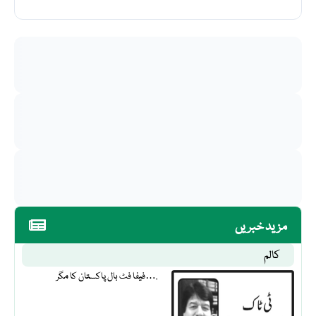
مزید خبریں
کالم
فیفا فٹ بال پاکستان کا مگر….