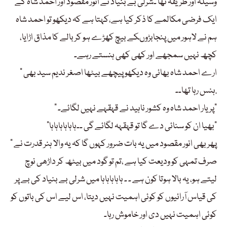
وسیلہ اور طریقہ تھا ۔شرلی بے بنیاد نے انور مقصود اور احمد شاہ کے
ایک فرضی مکالمے کا ذکر کیا ہے،کہتا ہے کہ دیکھو تو احمد شاہ
ہم نے لاہور میں پنجابڑوںکے بیچ کھڑے ہو کربالے کا مذاق اڑایا،
کچھ نہیں سمجھے اور کھی کھی ہنستے رہے۔
” ارے احمد شاہ بھائی وہ دیکھو پیچھے بیٹھا اصغر ندیم سید بھی
ہنس رہا تھا۔۔.
” پر یار احمد شاہ وہ کشور ناہید نے قہقہے نہیں لگائے۔”
“بھیا ان کو سنائی دے گا تو قہقہہ لگائے گی ۔۔ہاہاہاہاہاہا”
” پھر بھی انور مقصود میں یہ بات ضرور کہوں گا کہ یہ والا ہنر قدرت نے
صرف تمہی کو ودیعت کیا ہے ،تم تو گود میں بیٹھ کر داڑھی نوچ
لیتے ہو، یہ بالا ہوتا کون ہے ۔ ۔ ہاہاہاہاہا میں شرلی بے بنیاد کی بے پر
کی قیاس آرائیوں کو کوئی اہمیت نہیں دیتا، اس لیے اس کی باتوں کو
کوئی اہمیت نہیں دی اور خاموش رہا۔