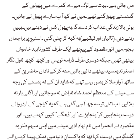
مل جاتی ہے ۔بہت سے لوگ میرے کمرے میں پھولوں کے
گلدستے چھوڑ گئے تھے ۔میں نے کہا آپ سارے پھول لے جائیں۔
بولی بالا زندگی عذاب کر دے گا،یہ پھول کس نے دیئے ہیں۔یہیں
رہنے دیں، (تالیاں اور قہقہے)یہ کہہ کر چلی گئی ۔اسٹیج پر براجمان
ہجوم میں انور مقصود کے پیچھے ایک طرف کشور ناہید خاموش
بیٹھی تھیں جبکہ دوسری طرف ڈرامہ نویس اور کچھ کچھ ناول نگار
اصغر ندیم سید بیٹھے دائیں بائیں منہ کر کے نادان حاضرین کے
ساتھ آواز ملا کر ہنس رہے تھے کہ شاید ان کے نہ ہنسنے کی وجہ
سے میلے کے منتظم احمد شاہ ناراض نہ ہو جائیں اور اگلی بار نہ
بلائیں۔اب اتنی تو سمجھ آ ہی گئی ہے کہ یہ کراچی کے اردو والے
دوست پنجابیوں کو” پنجابڑے”اور “ڈھگے” کیوں کہتے ہیں۔ انور
مقصود نے الحمرا میں نام نہاد ادبی میلے میں اپنی مبہم طنزیہ
گفتگو میں درست کہا تھا کہ پاکستان دنیا میں نمک پیدا کرنےوالے