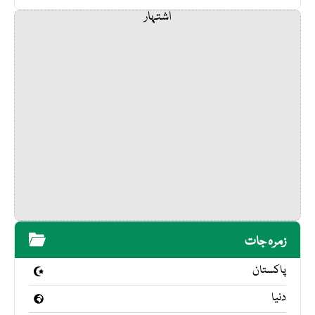
اشتہار
زمرہ جات
پاکستان
دنیا