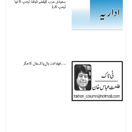
سعودی عرب کیلئے ڈونلڈ ٹرمپ کا نیا
ٹرمپ کارڈ
فیفا فٹ بال پاکستان کا مگر….