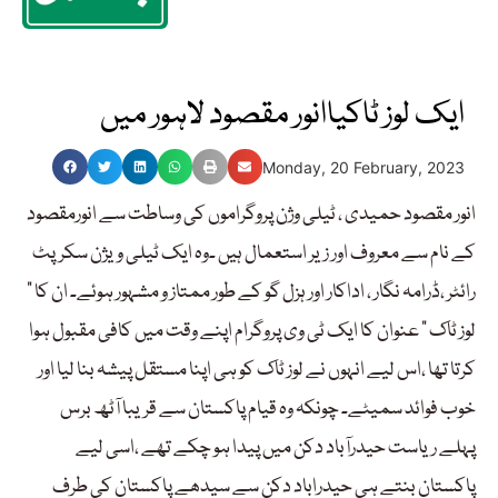
ایک لوز ٹاکیاانور مقصود لاہور میں
Monday, 20 February, 2023
انور مقصود حمیدی ، ٹیلی وژن پروگراموں کی وساطت سے انورمقصود
کے نام سے معروف اور زیر استعمال ہیں ۔وہ ایک ٹیلی ویژن سکرپٹ
رائٹر ،ڈرامہ نگار ، اداکار اور ہزل گو کے طور ممتاز و مشہور ہوئے۔ ان کا ”
لوز ٹاک ” عنوان کا ایک ٹی وی پروگرام اپنے وقت میں کافی مقبول ہوا
کرتا تھا ،اس لیے انہوں نے لوز ٹاک کو ہی اپنا مستقل پیشہ بنا لیا اور
خوب فوائد سمیٹے۔ چونکہ وہ قیام پاکستان سے قریبا آٹھ برس
پہلے ریاست حیدرآباد دکن میں پیدا ہو چکے تھے ،اسی لیے
پاکستان بنتے ہی حیدراباد دکن سے سیدھے پاکستان کی طرف