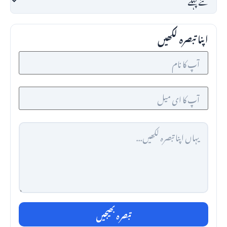
اپنا تبصرہ لکھیں
تبصرہ بھیجیں