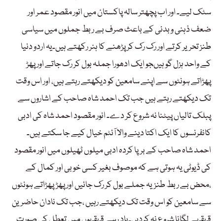
سٹک لیے۔ اور اب پچھتر سالہ پاکستان میں انور مقصود عمر اور
ضعف ذہنی و بدنی کے باعث صرف بے ربط جملوں میں سیاسی
طنز تحریر کرتے اور رک رک کر پڑھنے کا ہنر رکھتے ہیں۔یہ اردو دنیا
کے واحد ہزل گو ہیںجو ایک ادھورا جملہ بول کر رک جاتے اور پھڑ
پھڑاتے ہونٹوں سے اپنے سامعین کو دیکھتے رہتے ہیں، اور اس وقت
تک دیکھتے رہتے ہیں جب تک احمد شاہ صاحب کے اشاروں سے
پبلک تالیاں پیٹنا نہ شروع کر دے۔ انور مقصود احمد شاہ کی ادبی
کانفرنسوں کا ایک اکتا دینے والا آئٹم خیال کیے جا سکتے ہیں۔
احمد شاہ صاحب کے برپا کردہ ادبی میلوں ٹھیلوں میں انور مقصود
کی ڈیوٹی یہ ہوتی ہے کہ موصوف بغیر کسی خوبی اور کمال کے
،محض بے ربط طنزیہ جملے بول کر رک جائیں اور پھڑپھڑاتے ہونٹوں
سے سامعین کو اس وقت تک دیکھتے رہیں ،جب تک نادان حاضرین
قہقہے لگانا شروع نہ کردیں۔یاد رہے قہقہوں میں تعطل کی صورت