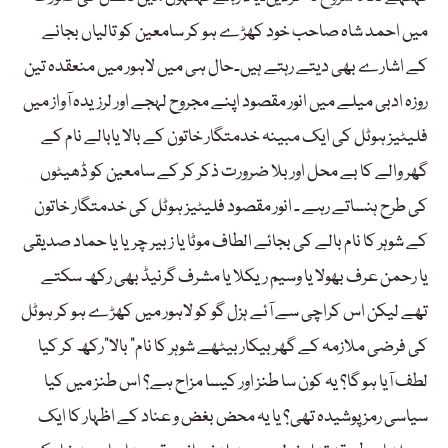
میں احمد شاہ صاحب خود کھڑے ہو کر سامعین کو تالیاں بجانے
کے اشارے بھی دیتے رہتے ہیں۔حال ہی میں لاہور میں منعقدہ تین
روزہ ادبی میلے میں انور مقصود اپنے مجروح لہجے اور لرزیدہ آواز میں
فلیٹیز ہوٹل کی ایک مبینہ خدمتگار خاتون کے بالا یابالے نام کے
گھر والے کا بے محل اور بلا ضرورت ذکر کر کے سامعین کو ڈھیٹوں
کی طرح ہنساتے رہے ۔ انور مقصود فلیٹیز ہوٹل کی خدمتگار خاتون
کے شوہر کا نام بالے کی بجائے الطاف موٹا یا زبیر چریا یا حماد صدیقی
یا رحمن عرف بھولا یا وسیم ریکلا یا مشرف گرنیڈ بھی رکھ سکتے
تھے لیکن اس کراچی سے آئے ہزل گو کو لاہور میں کھڑے ہو کر ہوٹل
کی فرضی ملازمہ کے گھر بیکار بیٹھے شوہر کا نام” بالا”رکھ کر کیا
لطف آیا ہو گا؟ یہ کون سا طنز اور کیسا مزاح ہے؟ اس طنز میں کیا
سیاسی رمز پوشیدہ تھی؟ یا یہ محض بغض و عناد کے اظہار کا ایک