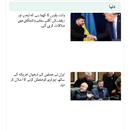
دنیا
وائٹ ہاؤس کا کہنا ہے کہ ٹرمپ اور
زیلنسکی اگلے ہفتے واشنگٹن میں
ملاقات کریں گے۔
ایران نے حملوں کے درمیان امریکہ کے
ساتھ ایم او یو کو معطل کرنے کا اعلان کر
دیا۔