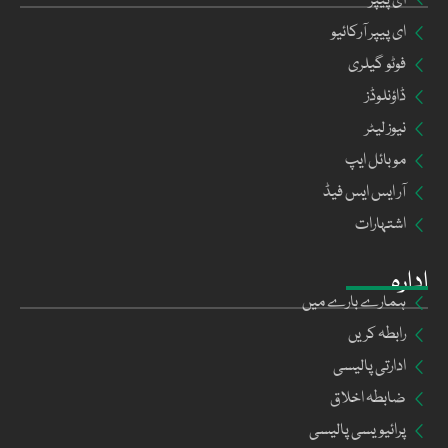
ای پیپر
ای پیپر آرکائیو
فوٹو گیلری
ڈاؤنلوڈز
نیوز لیٹر
موبائل ایپ
آر ایس ایس فیڈ
اشتہارات
ادارہ
ہمارے بارے میں
رابطہ کریں
ادارتی پالیسی
ضابطہ اخلاق
پرائیویسی پالیسی