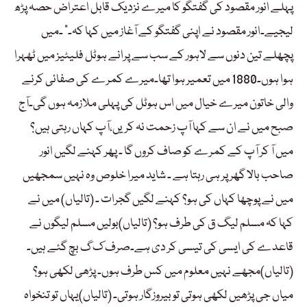
پہلے انور مقصود کی گفتگو کا میرے نزدیک قابل اعتراض حصہ پڑھ
لیجیے۔انور مقصود نے اپنی گفتگو کے آغاز میں کہا کہ۔” ۔میں
پچھلے تین دنوں سے لاہور کے سب سے پرانے ہوٹل فلیٹیز میں ٹھہرا
ہوا ہوں۔1880 میں تعمیر ہوا تھا۔میرے کمرے کی صفائی کرنے
والی خاتون میرے خیال میں اس ہوٹل کی پہلی ملازمہ ہوں گی۔آج
صبح میں نے ان سے کہا آپ زحمت نہ کریں،آپ کہاں رہتی ہیں؟
میں آ کر آپ کے کمرے کو صاف کروں گا ۔ پھر کہنے لگیں انور
صاحب بالا گھر پر ہی رہتا ہے ۔ شاید میرا خلوص وہ نہیں سمجھیں
میں نے پوچھا کہاں کی ہو؟ کہنے لگیں گجرات ۔ (تالیاں) میں نے
کہا کہ مسلم لیگ ق کی طرف ہو؟ (تالیاں)بولیں مسلم لیگوں نے
قاعدے کی ایسی کی تیسی کر دی ہے۔صرف ک گ بچ گئے ہیں۔
(تالیاں)مجھے نہیں معلوم میں کس طرف ہوں۔ پڑھی لکھی ہو؟
میاں جی پڑھیں لکھی ہوتی تو بیروزگار ہوتی۔ (تالیاں)یہاں تو تنخواہ