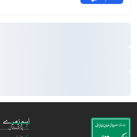
اہم زمرے
پاکستان