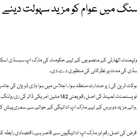
سنگ میں عوام کو مزید سہولت دینے
گ ڈولپمنٹ اتھارٹی کے منصوبوں کے لیے حکومت کی مارک اپ سبسڈی اسکی
سڈی کی مدت پر نظر ثانی کی منظوری دے دی۔
 شوکت ترین کی زیر صدارت منعقد ہوا۔ اجلاس میں ہوا بازی ڈویژن کی جان
نیویارک کے روز ویلٹ ہوٹل، نیویارک کے مالیاتی مسائل اور پی آئی اے انویسٹمنٹ لمیٹڈ کی اصل رقم یعنی 142 ملین امریکی ڈالر ک
ک کی جانب سے 31 دسمبر 2024ء کوختم ہونے والے مزید دو برس کے لیے مارک اپ ادائیگی کے حوالے سے سمری پیش 
ے قرض کی اصل رقم اور مارک اپ ادائیگیوں سے قاصر ہے۔اقتصادی رابطہ ک