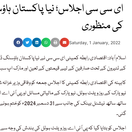
ای سی سی اجلاس؛ نیا پاکستان ہاؤ
کی منظوری
Saturday, 1 January, 2022
اسلام آباد: اقتصادی رابطہ کمیٹی ای سی سی نے نیا پاکستان ہاؤسن
کے ٹئیرون کے تحت صارفین کے لیے قیمتوں کے تعین اور مارک اپ سب
کابینہ کی اقتصادی رابطہ کمیٹی کا اجلاس جمعہ کو وفاقی وزیر خزانہ
ساتھ ساتھ نیشنل بین
گئی۔
اجلاس کو بتایا گیا کہ پی آئی اے روز ویلٹ ہوٹل کی بندش کی وجہ س