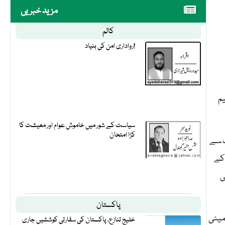
مزید خبریں
کالم
رواداری امن کی بنیاد!
م
سیاست کے شور میں خاموش عوام اور معیشت کا
کڑا امتحان
ب سے
ی ری رولنگ کے
کی
پاکستان
میٹی
خلیج تنازع، پاکستان کی سفارتی کوششیں جاری