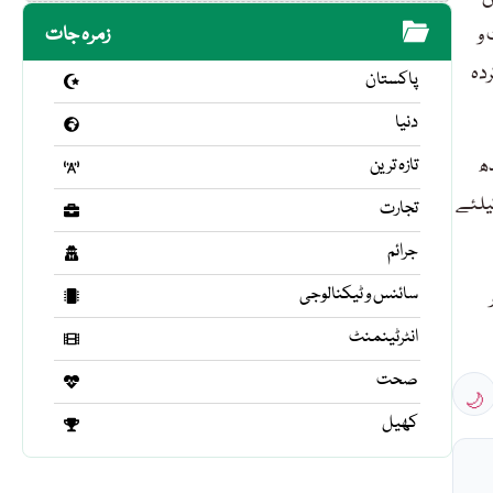
 و
زمرہ جات
ردہ
پاکستان
دنیا
جرز سندھ
تازہ ترین
 خان کیلئے
تجارت
جرائم
سائنس و ٹیکنالوجی
انٹرٹینمنٹ
صحت
🌙
کھیل