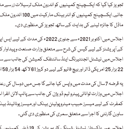
تجویز کیا گیا کہ ایکسچینج کمپنیوں کو اندرون ملک ترسیلات زر سے متح
جائے، ایکسچینج کمپ
ماڈل کا جائزہ لینے کی ہدایت کے ساتھ تجویز کی منظوری دی۔
اجلاس میں اکتوبر 2021ء سے جنوری 2
کے آپریشنز کے لیے گیس کی شرح سے متعلق وزارت صنعت و پیداوار ک
22 ہزار 25 امریکی ڈالر اور بیچ فائیو کے لیے دو کروڑ 61 لاکھ 54 ہزار 58 امریکی ڈالر مالیت کی ساورن گارنٹی سے متعلق سمری پیش کی گئی۔
یہ قرضہ 7 سال کی مدت میں واپس کیا جائے گا جس میں دوسال
اجلاس میں وزارت توانائی پیٹرو لیم ڈویژن کی جانب سے پائپ لائن انفرا
ساورن گارنٹی کا اجرا سے متعلق سمری کی منظوری دی گئی۔
اجلاس میں پاکستان نیشنل