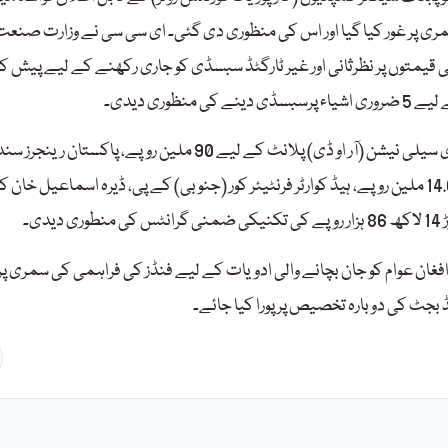
ی پر غور کیا گیا اور اس کی منظوری دی گئی۔ ای سی سی نے وزارت صنعت
غیر سبسڈی والے اشیا کی قیمتوں پر نظرثانی اور غیر ٹارگٹڈ سبسڈی کو جاری رکھنے کے لیے پیش ک
اجلاس میں گوادر (چینی گرانٹ) میں 1.2 ایم جی ڈی ریورس اوسموس ڈی سیلی نیشن (آر او ڈی) پلانٹ کے لیے 90 ملین روپے، پاکستان رین
کے زیر استعمال ہیلی کاپٹر کے اسپیئر پارٹس کی خریداری کے لیے 14.621 ملین روپے، ہیڈ کوارٹر فرنٹیئر کور (جنوبی) کے پی، ڈیرہ اسماعیل
غان عوام کو جان بچانے والی ادویات کے لیے فنڈز کی فراہمی کی سمری پر
ڈ بجٹ کی دوبارہ تخصیص پر پورا کیا جائے۔