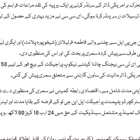
رک ہر امریکی ڈالر کے سرنڈر کرنے پر ایک روپیہ کی نقد مراعات فراہم کی
نیوں کو انٹربینک مارکیٹ میں 100 اندرون ملک ترسیلات زر سرینڈرکرنا ہوگی۔ ای سی سی نے مزید بہتری کے حصول کے 
202ء کی مدت کے لیے ایس این جی پی ایل سے چلنے والے فاطمہ فرٹیلائزر (شیخوپورہ پلانٹ) اور ایگری 
ی طرف سے پیش کردہ سمری پر بحث کی اور اس کی منظوری دی۔
اجلاس میں ن
 کی رعایتی مدت شامل ہے۔ اقتصادی رابطہ کمیٹی نے سمری کی منظوری دے 
 اسٹرکچر ڈویلپمنٹ پراجیکٹ ایل این جی ٹو کے قرضہ کے بقایا مدت اور لیٹر
کمفرٹ کے لیے میسرز حبیب میٹرو پولیٹن بینک اور میسرز یونائیٹڈ بینک لمیٹڈ پر مشتمل سین
 شپنگ کارپوریشن کی 19 ذیلی کمپنیوں کو پبلک سیکٹر کمپنیوں (کارپوریٹ گورننس رولز) کے قابل اطلاق قواعد م