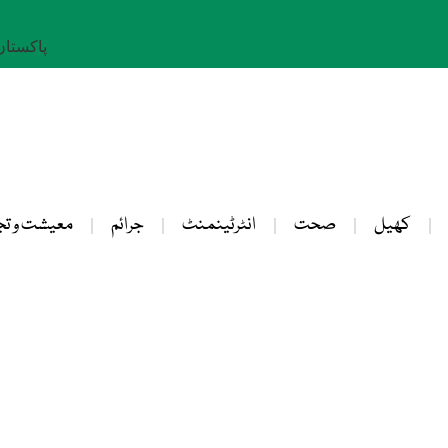
پاکستان: 25 صفر 
کھیل
صحت
انٹرٹینمنٹ
جرائم
معیشت و تج