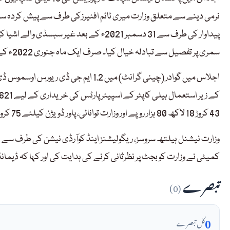
نرمی دینے سے متعلق وزارت میری ٹائم افئیرزکی طرف سے پیش کردہ سمر
پیداوار کی طرف سے 31 دسمبر 2021ء کے بعد 
سمری پر تفصیل سے تبادلہ خیال کیا۔ صرف ایک ماہ جنوری 2022ء کے لیے 5 ضروری اشیاء پرسبسڈی دینے کی منظوری دیدی۔
43 کروڑ 18 لاکھ 80 ہزار روپے اور وزارت توانائی، پاور ڈویژن کیلئے 75 کروڑ 14 لاکھ 86 ہزار روپے کی تکنیکی ضمنی گرانٹس کی منطوری دیدی۔
وزارت نیشنل ہیلتھ سروسز، ریگولیشنز اینڈ کوآرڈی نیشن کی طرف سے اف
کمیٹی نے وزارت کو بجٹ پر نظرثانی کرنے کی ہدایت کی اور کہا کہ ڈیمان
تبصرے
(0)
0
کل تبصرے