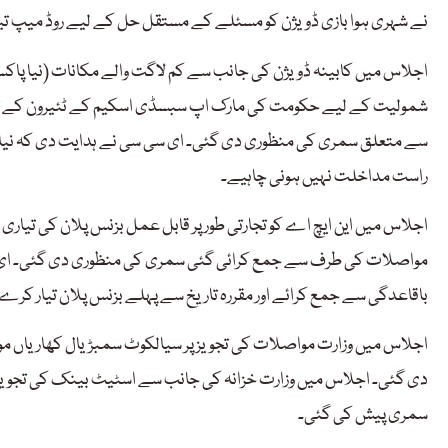
نے شہری ہوا بازی ڈویژن کو مسئلے کے مستقل حل کے لیے روڈ میپ ت
اجلاس میں کابینہ ڈویژن کی جانب سے کم لاگت والے مکانات (نیا پاک
شمولیت کے لیے حکومت کی مارک اپ سبسڈی اسکیم کے ٹئیرون کے تحت
سے متعلق سمری کی منظوری دی گئی۔ ای سی سی نے ہدایت دی کہ نیا 
راست مداخلت نہیں ہونی چاہیے۔
مواصلات کی طرف سے جمع کرائی گئی سمری کی منظوری دی گئی۔ ای سی
باقاعدگی سے جمع کرائے اور مقررہ تاریخ سے پہلے بزنس پلان تیار کرے
دی گئی۔ اجلاس میں وزارت خزانہ کی جانب سے اسٹیٹ بینک کی تجویز
سمری پیش کی گئی۔