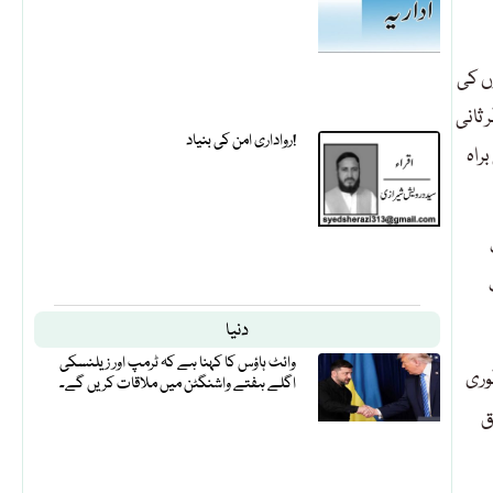
ں کی
ثانی
رواداری امن کی بنیاد!
راہ
ت
دنیا
وائٹ ہاؤس کا کہنا ہے کہ ٹرمپ اور زیلنسکی
کی منظوری
اگلے ہفتے واشنگٹن میں ملاقات کریں گے۔
ق