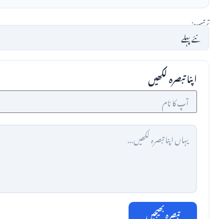
ترتیب:
اپنا تبصرہ لکھیں
تبصرہ بھیجیں