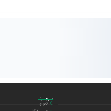
سروسز
ای پیپر