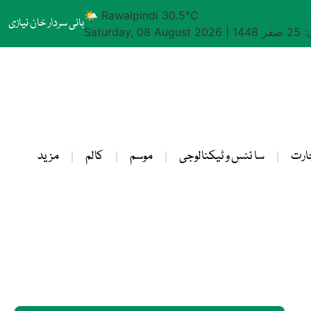
🌤 Rawalpindi 30.5°C
بانی سردار خان نیازی
1448
|
Saturday, 08 August 2026
ارت
سا ئنس و ٹیکنالوجی
موسم
کالم
مزید