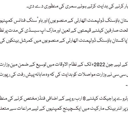
یار کرنے کی ہدایت کرتے ہوئے سمری کی منظوری دے دی۔
ستان ہاؤسنگ ڈولپمنٹ اتھارٹی کے منصوبوں) اور ہاوٴسنگ فنانس کمپنیو
 صارفین کیلئے قیمتوں کے تعین اور مارک اپ سبسڈی کی مدت پر نظر 
پاکستان ہاؤسنگ ڈولپمنٹ اتھارٹی کے منصوبوں میں کمرشل بینکوں کی ب
اجلاس میں این ایچ اے کو تجارتی طور پر قابل عمل بزنس پلان کی تیاری کے لیے جون 2022ء تک کے نظام الاوقات میں توسیع کے ضمن مین وزار
 سی نے وزارت مواصلات کو ہدایت کی کہ وہ ماہانہ پیش رفت کی رپورٹ
۔
اجلاس میں وزارت مواصلات کی تجویز پر سیالکوٹ سمبڑیال کھاریاں موٹروے پراجیکٹ کیلئے 8 ارب روپے کے اضافی فنڈز مختص کرنے 
 پر انٹربینک مارکیٹ میں ایکسچینج کمپنیوں کے لیے مراعات سے متعل