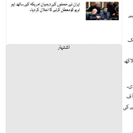
ایران نے حملوں کے درمیان امریکہ کے ساتھ ایم
او یو کو معطل کرنے کا اعلان کر دیا۔
لیے
ٹیک
اشتہار
یشنل انجنئیرنگ اینڈ سائنٹفک کمیشن کی جانب سے سی ای ٹی سی بیجنگ چائنا کیلئے نیکوپ پراجیکٹ کے بیچ فور کے لیے 58 لاکھ
دی۔
 آف
ڈیکیٹ کے حق میں 24 ارب 18 کروڑِ 80 لاکھ روپے کی
یں