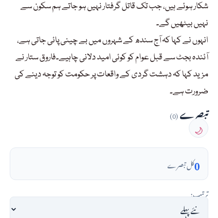
شکار ہوئے ہیں، جب تک قاتل گرفتار نہیں ہو جاتے ہم سکون سے
نہیں بیٹھیں گے۔
انہوں نے کہا کہ آج سندھ کے شہروں میں بے چینی پائی جاتی ہے،
آئندہ بجٹ سے قبل عوام کو کوئی امید دلانی چاہیے۔فاروق ستار نے
مزید کہا کہ دہشت گردی کے واقعات پر حکومت کو توجہ دینے کی
ضرورت ہے۔
تبصرے
(0)
🌙
0
کل تبصرے
ترتیب: