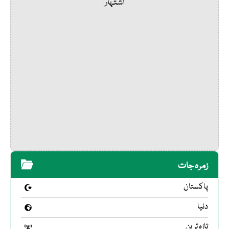
اشتہار
زمرہ جات
پاکستان
دنیا
تازہ ترین