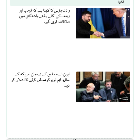
دنیا
وائٹ ہاؤس کا کہنا ہے کہ ٹرمپ اور
زیلنسکی اگلے ہفتے واشنگٹن میں
ملاقات کریں گے۔
ایران نے حملوں کے درمیان امریکہ کے
ساتھ ایم او یو کو معطل کرنے کا اعلان کر
دیا۔