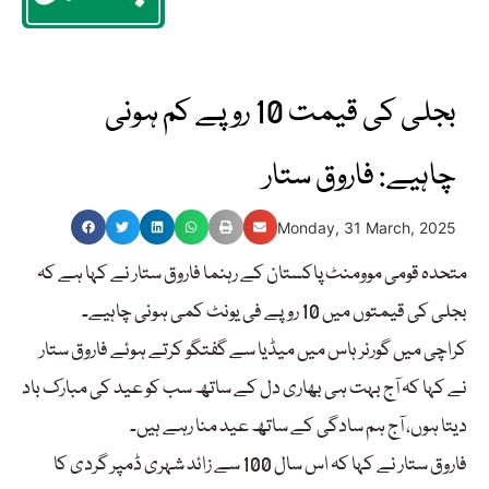
بجلی کی قیمت 10 روپے کم ہونی
چاہیے: فاروق ستار
Monday, 31 March, 2025
متحدہ قومی موومنٹ پاکستان کے رہنما فاروق ستار نے کہا ہے کہ
بجلی کی قیمتوں میں 10 روپے فی یونٹ کمی ہونی چاہیے۔
کراچی میں گورنر ہاس میں میڈیا سے گفتگو کرتے ہوئے فاروق ستار
نے کہا کہ آج بہت ہی بھاری دل کے ساتھ سب کو عید کی مبارک باد
دیتا ہوں، آج ہم سادگی کے ساتھ عید منا رہے ہیں۔
فاروق ستار نے کہا کہ اس سال 100 سے زائد شہری ڈمپر گردی کا