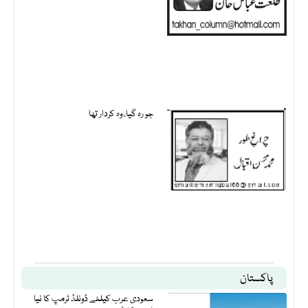
جو رہ گیا، وہ کردار تھا
پاکستان
سعودی عرب کیلئے ڈونلڈ ٹرمپ کا نیا