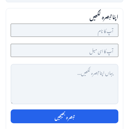
اپنا تبصرہ لکھیں
تبصرہ بھیجیں