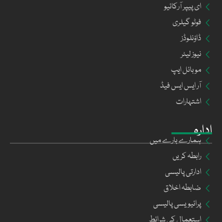
ای پیپر آرکائیو
فوٹو گیلری
ڈاؤنلوڈز
نیوز لیٹر
موبائل ایپ
آر ایس ایس فیڈ
اشتہارات
ادارہ
ہمارے بارے میں
رابطہ کریں
ادارتی پالیسی
ضابطہ اخلاق
پرائیویسی پالیسی
استعمال کی شرائط