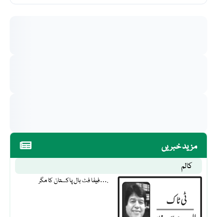
مزید خبریں
کالم
فیفا فٹ بال پاکستان کا مگر….