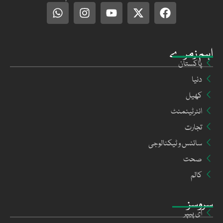
اہم زمرے
پاکستان
دنیا
کھیل
انٹرٹینمنٹ
تجارت
سائنس و ٹیکنالوجی
صحت
کالم
سروسز
ای پیپر