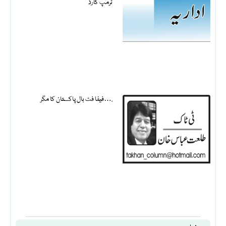
ٹرمپ کارڈ
فیفا فٹ بال پاکستان کا مگر….