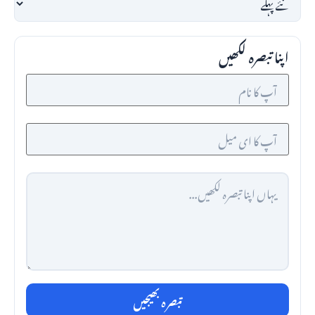
اپنا تبصرہ لکھیں
تبصرہ بھیجیں