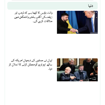
دنیا
وائٹ ہاؤس کا کہنا ہے کہ ٹرمپ اور
زیلنسکی اگلے ہفتے واشنگٹن میں
ملاقات کریں گے۔
ایران نے حملوں کے درمیان امریکہ کے
ساتھ ایم او یو کو معطل کرنے کا اعلان کر
دیا۔