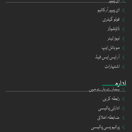
ای پیپر
ای پیپر آرکائیو
فوٹو گیلری
ڈاؤنلوڈز
نیوز لیٹر
موبائل ایپ
آر ایس ایس فیڈ
اشتہارات
ادارہ
ہمارے بارے میں
رابطہ کریں
ادارتی پالیسی
ضابطہ اخلاق
پرائیویسی پالیسی