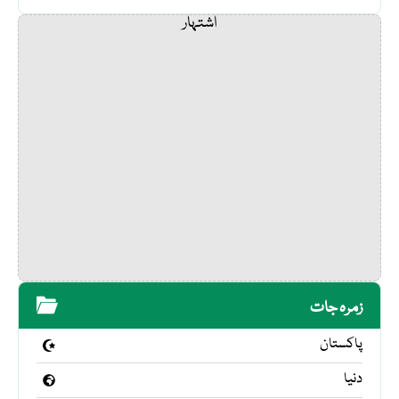
اشتہار
زمرہ جات
پاکستان
دنیا