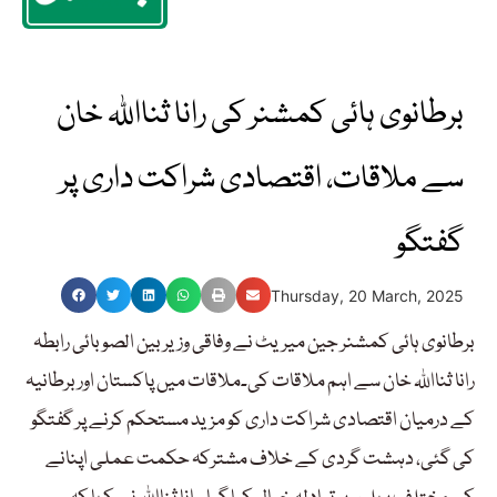
برطانوی ہائی کمشنر کی رانا ثنااللہ خان
سے ملاقات، اقتصادی شراکت داری پر
گفتگو
Thursday, 20 March, 2025
برطانوی ہائی کمشنر جین میریٹ نے وفاقی وزیر بین الصوبائی رابطہ
رانا ثنااللہ خان سے اہم ملاقات کی۔ملاقات میں پاکستان اور برطانیہ
کے درمیان اقتصادی شراکت داری کو مزید مستحکم کرنے پر گفتگو
کی گئی، دہشت گردی کے خلاف مشترکہ حکمت عملی اپنانے