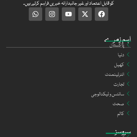
کو قابل اعتماد اور غیر جانبدارانہ خبریں فراہم کرتے ہیں۔
اہم زمرے
پاکستان
دنیا
کھیل
انٹرٹینمنٹ
تجارت
سائنس و ٹیکنالوجی
صحت
کالم
سروسز