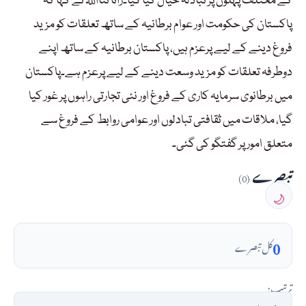
کے مختلف پہلوں پر تبادلہ خیال کیا گیا۔رانا ثنااللہ نے کہا کہ
پاکستان کی حکومت اور عوام برطانیہ کے ساتھ تعلقات کو مزید
فروغ دینے کے لیے پرعزم ہیں، پاکستان برطانیہ کے ساتھ اپنے
دوطرفہ تعلقات کو مزید وسعت دینے کے لیے پرعزم ہے۔پاکستان
میں برطانوی سرمایہ کاری کے فروغ اور نئی تجارتی راہوں پر غور کیا
گیا، ملاقات میں ثقافتی تبادلوں اور عوامی روابط کے فروغ سے
متعلق امور پر گفتگو کی گئی۔
تبصرے
(0)
🌙
0
کل تبصرے
ترتیب: