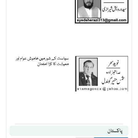
سیاست کے شور میں خاموش عوام اور
معیشت کا کڑا امتحان
پاکستان