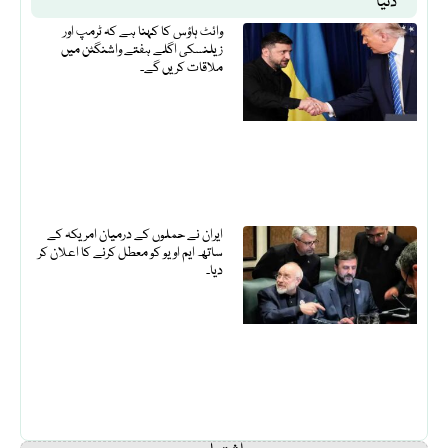
دنیا
وائٹ ہاؤس کا کہنا ہے کہ ٹرمپ اور
زیلنسکی اگلے ہفتے واشنگٹن میں
ملاقات کریں گے۔
ایران نے حملوں کے درمیان امریکہ کے
ساتھ ایم او یو کو معطل کرنے کا اعلان کر
دیا۔