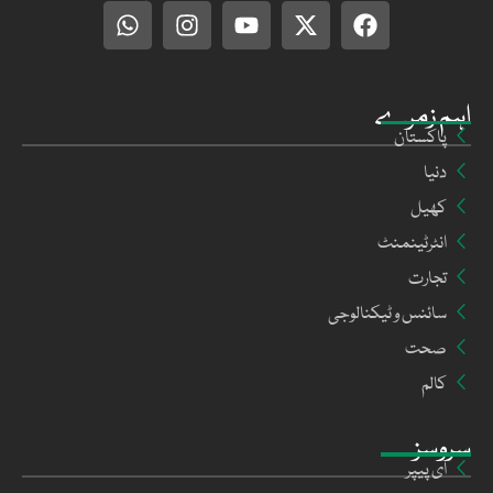
اہم زمرے
پاکستان
دنیا
کھیل
انٹرٹینمنٹ
تجارت
سائنس و ٹیکنالوجی
صحت
کالم
سروسز
ای پیپر