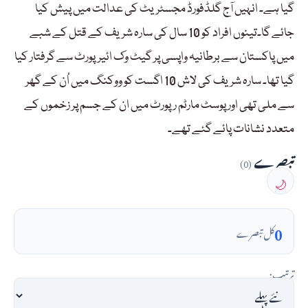
گیا ہے۔ انہیں آج گلڈفورڈ مجسٹریٹ کی عدالت میں پیش کیا
جائے گا۔تینوں افراد کو 10 سال کی سارہ شریف کے قتل کے شبے
میں پاکستان سے برطانیہ واپسی پر گیٹ وک ائیرپورٹ سے گرفتار کیا
گیا تھا۔ سارہ شریف کی لاش 10 اگست کو ووکنگ میں اُن کے گھر
سے ملی تھی اور پوسٹ مارٹم رپورٹ میں ان کے جسم پر زخموں کے
متعدد نشانات پائے گئے تھے۔
تبصرے
(0)
🌙
0
کل تبصرے
ترتیب: