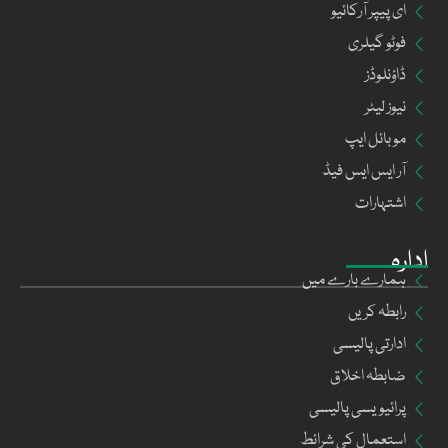
ای پیپر آرکائیو
فوٹو گیلری
ڈاؤنلوڈز
نیوز لیٹر
موبائل ایپ
آر ایس ایس فیڈ
اشتہارات
ادارہ
ہمارے بارے میں
رابطہ کریں
ادارتی پالیسی
ضابطہ اخلاق
پرائیویسی پالیسی
استعمال کی شرائط