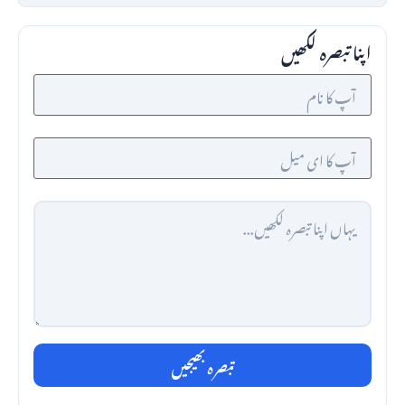
اپنا تبصرہ لکھیں
تبصرہ بھیجیں