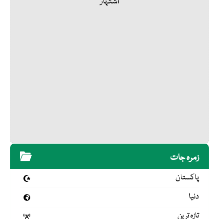
اشتہار
زمرہ جات
پاکستان
دنیا
تازہ ترین