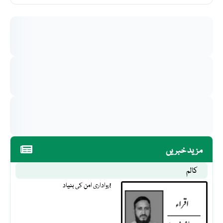
مزید خبریں
کالم
رواداری امن کی بنیاد!