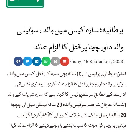
برطانیہ؛ سارہ کیس میں والد ، سوتیلی
والدہ اور چچا پر قتل کا الزام عائد
Friday, 15 September, 2023
لندن: برطانوی پولیس نے 10 سالہ بچی سارہ کے قتل کیس میں والد ،
سوتیلی والدہ اور چچا پر قتل کا الزام عائد کردیا۔برطانوی نشریاتی
ادارے کے مطابق سرے پولیس کا کہنا ہے کہ سارہ شریف کے والد
41 سالہ عرفان شریف، سوتیلی والدہ 29 سالہ بینش بتول اور چچجا
28 سالہ فیصل ملک کے خلاف کارروائی کا آغاز کر دیا گیا ہے۔
تینوں پر بچی کی موت کا سبب بننے یا ہونے دینے کا الزام عائد کیا