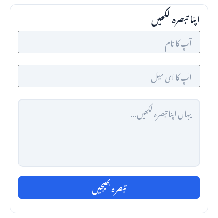
اپنا تبصرہ لکھیں
تبصرہ بھیجیں