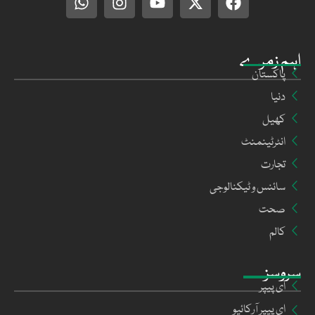
اہم زمرے
پاکستان
دنیا
کھیل
انٹرٹینمنٹ
تجارت
سائنس و ٹیکنالوجی
صحت
کالم
سروسز
ای پیپر
ای پیپر آرکائیو