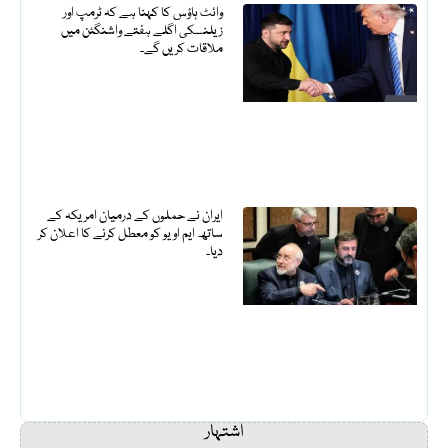
وائٹ ہاؤس کا کہنا ہے کہ ٹرمپ اور
زیلنسکی اگلے ہفتے واشنگٹن میں
ملاقات کریں گے۔
ایران نے حملوں کے درمیان امریکہ کے
ساتھ ایم او یو کو معطل کرنے کا اعلان کر
دیا۔
اشتہار