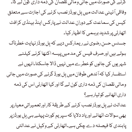
گرنے کی صورت میں جانی و مالی نقصان کی ذمہ داری کون لے گا۔
وفاقی آئینی عدالت میں بِل بورڈز نصب کرنے کی اجازت سے متعلق
کیس کی سماعت کے دوران عدالت نے پارکس اینڈ ہینڈی کرافٹ
اتھارٹی پر شدید برہمی کا اظہار کیا۔
جسٹس حسن رضوی نے ریمارکس دیے کہ بِل بورڈز نہایت خطرناک
ہوتے ہیں اور صرف فیس کی مد میں پیسہ اکٹھا کرنے کیلئے
شہریوں کی جانوں کو خطرے میں نہیں ڈالا جاسکتا۔انہوں نے
استفسار کیا کہ آندھی طوفان میں بِل بورڈ گرنے کی صورت میں جانی
و مالی نقصان کی ذمہ داری کون لے گا اور کیا اتھارٹی اس کی ذمہ
داری اٹھانے کو تیار ہے؟
عدالت نے بِل بورڈز نصب کرنے کے طریقۂ کار اور تعمیراتی معیار پر
بھی سوالات اٹھائے اور یاد دلایا کہ سپریم کورٹ پہلے ہی بِل بورڈز پر
پابندی کا فیصلہ دے چکی ہے۔اتھارٹی کے وکیل نے عدالتی