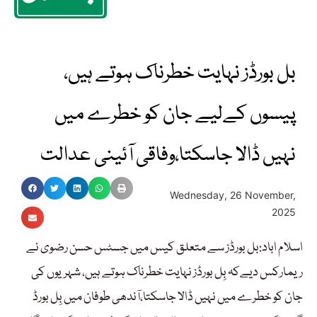
بل بورڈز نہایت خطرناک ہوتے ہیں،
پیسوں کےلیے جان کو خطرے میں
نہیں ڈالا جاسکتا،وفاقی آئینی عدالت
Wednesday, 26 November,
2025
اسلام اباد:بل بورڈز سے متعلق کیس میں جسٹس حسن رضوی نے
ریمارکس دیےکہ بِل بورڈز نہایت خطرناک ہوتے ہیں، شہریوں کی
جان کو خطرے میں نہیں ڈالا جاسکتا،آندھی طوفان میں بِل بورڈ