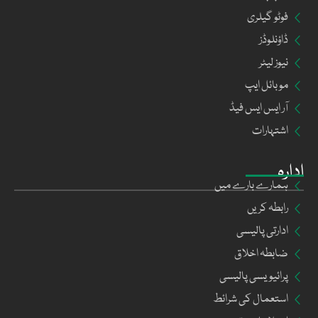
فوٹو گیلری
ڈاؤنلوڈز
نیوز لیٹر
موبائل ایپ
آر ایس ایس فیڈ
اشتہارات
ادارہ
ہمارے بارے میں
رابطہ کریں
ادارتی پالیسی
ضابطہ اخلاق
پرائیویسی پالیسی
استعمال کی شرائط