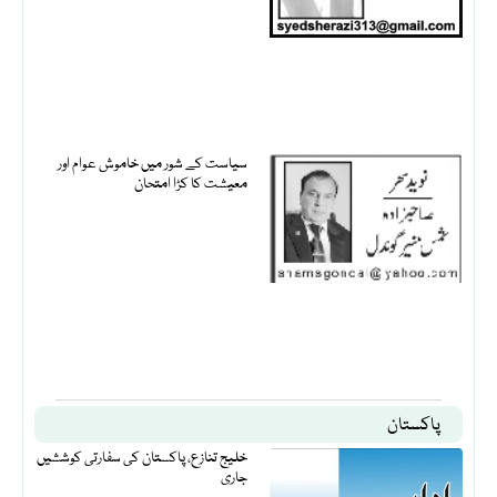
سیاست کے شور میں خاموش عوام اور
معیشت کا کڑا امتحان
پاکستان
خلیج تنازع، پاکستان کی سفارتی کوششیں
جاری