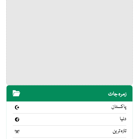
زمرہ جات
پاکستان
دنیا
تازہ ترین