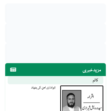
مزید خبریں
کالم
رواداری امن کی بنیاد!