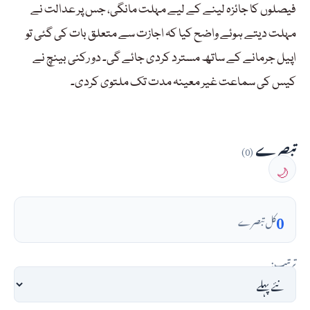
فیصلوں کا جائزہ لینے کے لیے مہلت مانگی، جس پر عدالت نے
مہلت دیتے ہوئے واضح کیا کہ اجازت سے متعلق بات کی گئی تو
اپیل جرمانے کے ساتھ مسترد کردی جائے گی۔ دو رکنی بینچ نے
کیس کی سماعت غیر معینہ مدت تک ملتوی کردی۔
تبصرے
(0)
🌙
0
کل تبصرے
ترتیب: