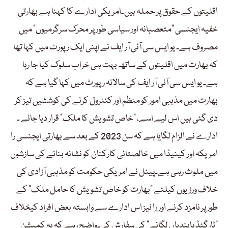
اقلیتوں کے حقوق پر حملہ ہیں۔امریکی ادارے کا کہنا ہے بھارتی
خفیہ ایجنسی “متعصبانہ اور سیاسی طور پر محرک سرگرمیوں” میں
مصروف ہے۔ یو ایس سی آئی آر ایف نے اپنی ایک رپورٹ میں کہا تھا
کہ بھارت میں اقلیتوں کے ساتھ بہت ہی خراب سلوک کیا جا رہا
ہے۔ یو ایس سی آئی آر ایف کی سالانہ رپورٹ میں کہا گیا ہے کہ
بھارت میں مذہبی امور کو منظم اور کنٹرول کرنے کی کوششیں تیز کر
دی گئی ہیں اس لیے اسے، “خاص تشویش کا ملک” قرار دیا جائے ۔
ادارے نے الزام لگایا ہے کہ سن 2023 کے بعد سے بھارتی ایجنسی را
امریکہ اور کینیڈا میں خالصتانی کارکنان کو نشانہ بنانے کی سازشوں
میں ملوث رہی ہے۔پینل نے امریکی حکومت کو مذہبی آزادی کی
خلاف ورزیوں کیلئے “بھارت کو خاص تشویش کا حامل ملک” کے
طور پر نامزد کرنے اور را نیز اس ادارے سے وابستہ بعض افراد کیخلاف
“ٹارگٹڈ پابندیاں لگانے” کی سفارش کی۔واضح رہے کہ یہ کمیشن