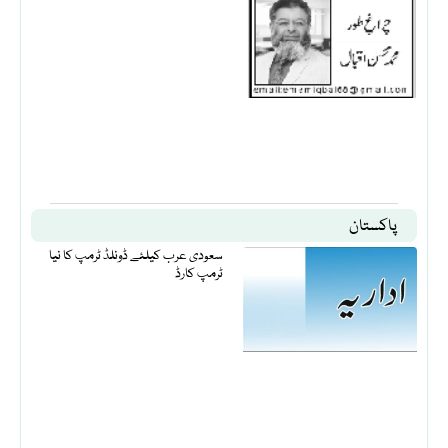
پاکستان
سعودی عرب کیلئے ڈونلڈ ٹرمپ کا نیا
ٹرمپ کارڈ