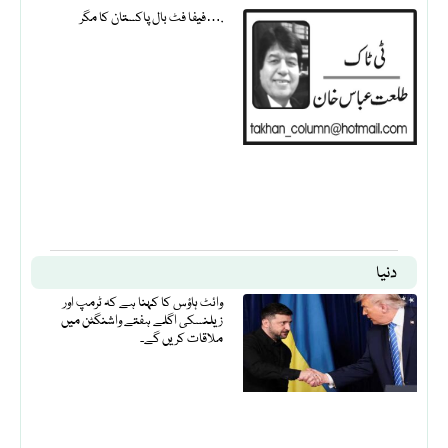
فیفا فٹ بال پاکستان کا مگر….
دنیا
وائٹ ہاؤس کا کہنا ہے کہ ٹرمپ اور
زیلنسکی اگلے ہفتے واشنگٹن میں
ملاقات کریں گے۔