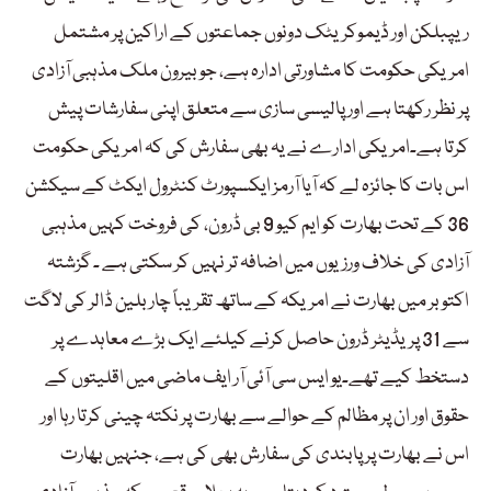
ریپبلکن اور ڈیموکریٹک دونوں جماعتوں کے اراکین پر مشتمل
امریکی حکومت کا مشاورتی ادارہ ہے، جو بیرون ملک مذہبی آزادی
پر نظر رکھتا ہے اور پالیسی سازی سے متعلق اپنی سفارشات پیش
کرتا ہے۔امریکی ادارے نے یہ بھی سفارش کی کہ امریکی حکومت
اس بات کا جائزہ لے کہ آیا آرمز ایکسپورٹ کنٹرول ایکٹ کے سیکشن
36 کے تحت بھارت کو ایم کیو 9 بی ڈرون، کی فروخت کہیں مذہبی
آزادی کی خلاف ورزیوں میں اضافہ تر نہیں کر سکتی ہے ۔ گزشتہ
اکتوبر میں بھارت نے امریکہ کے ساتھ تقریباً چار بلین ڈالر کی لاگت
سے 31 پریڈیٹر ڈرون حاصل کرنے کیلئے ایک بڑے معاہدے پر
دستخط کیے تھے۔یو ایس سی آئی آر ایف ماضی میں اقلیتوں کے
حقوق اور ان پر مظالم کے حوالے سے بھارت پر نکتہ چینی کرتا رہا اور
اس نے بھارت پر پابندی کی سفارش بھی کی ہے، جنہیں بھارت