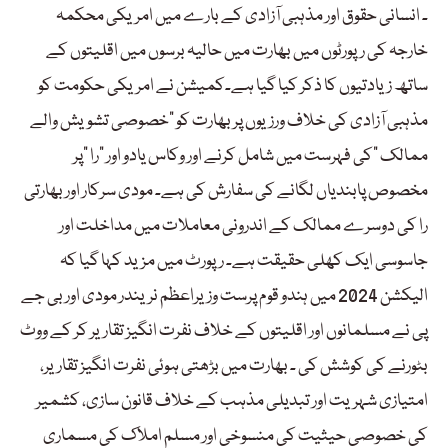
۔ انسانی حقوق اور مذہبی آزادی کے بارے میں امریکی محکمہ
خارجہ کی رپورٹوں میں بھارت میں حالیہ برسوں میں اقلیتوں کے
ساتھ زیادتیوں کا ذکر کیا گیا ہے۔کمیشن نے امریکی حکومت کو
مذہبی آزادی کی خلاف ورزیوں پر بھارت کو ”خصوصی تشویش والے
ممالک ”کی فہرست میں شامل کرنے اور وکاس یادو اور ”را ”پر
مخصوص پابندیاں لگانے کی سفارش کی ہے۔ مودی سرکار اور بھارتی
را کی دوسرے ممالک کے اندرونی معاملات میں مداخلت اور
جاسوسی ایک کھلی حقیقت ہے۔ رپورٹ میں مزید کہا گیا کہ
الیکشن 2024 میں ہندو قوم پرست وزیراعظم نریندر مودی اور بی جے
پی نے مسلمانوں اور اقلیتوں کے خلاف نفرت انگیز تقاریر کر کے ووٹ
بٹورنے کی کوشش کی ۔ بھارت میں بڑھتی ہوئی نفرت انگیز تقاریر،
امتیازی شہریت اور تبدیلی مذہب کے خلاف قانون سازی، کشمیر
کی خصوصی حیثیت کی منسوخی اور مسلم املاک کی مسماری