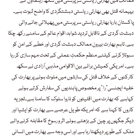
ممالک میں بھارتی ریاستی سرپرستی میں سکھ رہنماؤں کے
بہیمانہ قتل بھی بھارتی ریاستی دہشتگردی کا واضح ثبوت ہے۔
پاکستان بارہا بھارتی ریاستی سرپرستی میں پھیلائی جانے والی
دہشت گردی کے ناقابل تردید شواہد اقوام عالم کے سامنے رکھ چکا
ہے، تاہم بھارت بیرون ممالک دہشت گردی اور خطے کے امن کو
سبوتاژ کرنے کیلئے منظم حکمتِ عملی کے تحت مہم سازی کر رہا
ہے۔ امریکی کمیشن برائے بین الاقوامی مذہبی آزادی نے سکھ
کارکنوں کے خلاف قتل کی سازشوں میں ملوث ہونے پر بھارت کی
خفیہ ایجنسی”را ” پر مخصوص پابندیوں کی سفارش کرتے ہوئے
کہاہے کہ بھارت میں اقلیتوں کو ناروا سلوک کا سامنا ہے۔تجزیہ
کاروں کا کہنا ہے کہ امریکہ طویل عرصے سے بھارت کو ایشیا اور
دیگر جگہوں پر چین کے بڑھتے ہوئے اثر و رسوخ کا مقابلہ کرنے والے
ملک کے طور پر دیکھتا رہا ہے اور اسی وجہ سے بھارت میں انسانی