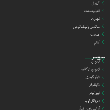
کھیل
انٹرٹینمنٹ
تجارت
سائنس و ٹیکنالوجی
صحت
کالم
سروسز
ای پیپر
ای پیپر آرکائیو
فوٹو گیلری
ڈاؤنلوڈز
نیوز لیٹر
موبائل ایپ
آر ایس ایس فیڈ