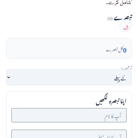
شامل کرے۔’
تبصرے
(0)
🌙
0
کل تبصرے
ترتیب:
اپنا تبصرہ لکھیں