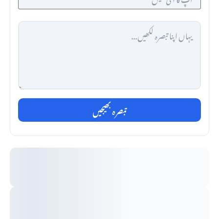
تبصرہ بھیجیں