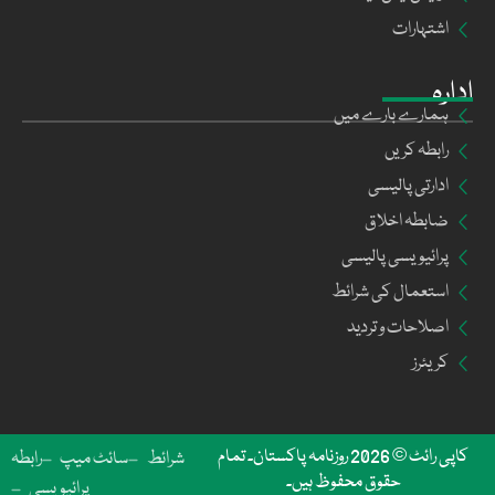
اشتہارات
ادارہ
ہمارے بارے میں
رابطہ کریں
ادارتی پالیسی
ضابطہ اخلاق
پرائیویسی پالیسی
استعمال کی شرائط
اصلاحات و تردید
کریئرز
کاپی رائٹ © 2026 روزنامہ پاکستان۔ تمام
شرائط
سائٹ میپ
رابطہ
حقوق محفوظ ہیں۔
پرائیویسی