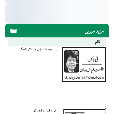
مزید خبریں
کالم
فیفا فٹ بال پاکستان کا مگر….
جو رہ گیا، وہ کردار تھا