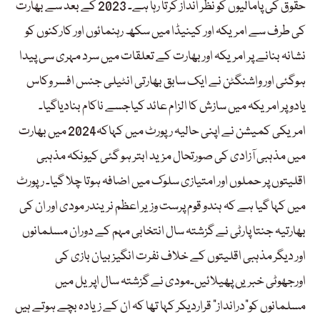
حقوق کی پامالیوں کو نظر انداز کرتا رہا ہے۔ 2023 کے بعد سے بھارت
کی طرف سے امریکہ اور کینیڈا میں سکھ رہنمائوں اور کارکنوں کو
نشانہ بنانے پر امریکہ اور بھارت کے تعلقات میں سرد مہری سی پیدا
ہوگئی اور واشنگٹن نے ایک سابق بھارتی انٹیلی جنس افسر وکاس
یادو پر امریکہ میں سازش کا الزام عائد کیاجسے ناکام بنادیاگیا۔
امریکی کمیشن نے اپنی حالیہ رپورٹ میں کہاکہ2024 میں بھارت
میں مذہبی آزادی کی صورتحال مزید ابتر ہو گئی کیونکہ مذہبی
اقلیتوں پر حملوں اور امتیازی سلوک میں اضافہ ہوتا چلا گیا۔ رپورٹ
میں کہا گیا ہے کہ ہندو قوم پرست وزیر اعظم نریندر مودی اور ان کی
بھارتیہ جنتا پارٹی نے گزشتہ سال انتخابی مہم کے دوران مسلمانوں
اور دیگر مذہبی اقلیتوں کے خلاف نفرت انگیز بیان بازی کی
اورجھوٹی خبریں پھیلائیں۔مودی نے گزشتہ سال اپریل میں
مسلمانوں کو”درانداز” قراردیکر کہا تھا کہ ان کے زیادہ بچے ہوتے ہیں