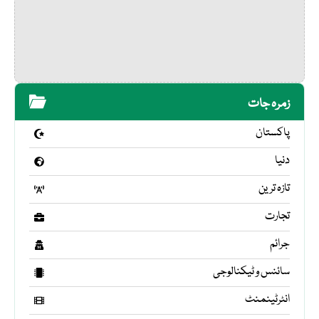
زمرہ جات
پاکستان
دنیا
تازہ ترین
تجارت
جرائم
سائنس و ٹیکنالوجی
انٹرٹینمنٹ