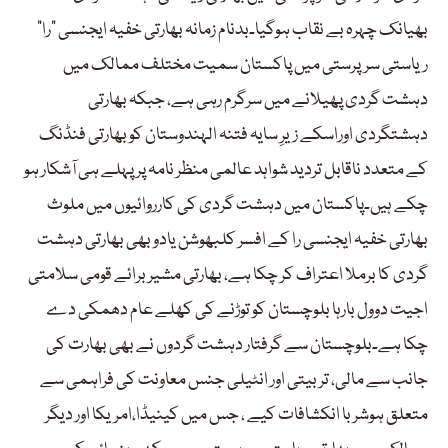
بھیانک چہرہ بے نقاب ہوگیا۔بدنام زمانہ بھارتی خفیہ ایجنسی “را”
ریاستی سرپرستی میں پاکستان سمیت مختلف ممالک میں
دہشت گردی پھیلانے میں سرگرم رہی ہے، جبکہ بھارتی
دہشتگردی اوراسکے زیرِ سایہ فتنہ الہندوستان کو بھارتی فنڈنگ
کے متعدد ناقابل تردید شواہد عالمی منظر نامہ پر پہلے ہی آشکار ہو
چکے ہیں۔پاکستان میں دہشت گردی کی کارروائیوں میں ملوث
بھارتی خفیہ ایجنسی را کے افسر کلبھوشن یادو بھی بھارتی دہشت
گردی کا برملا اعتراف کر چکا ہے، بھارتی مشیر برائے قومی سلامتی
اجیت دوول بارہا بلوچستان کو توڑنے کی کھلے عام دھمکی دے
چکا ہے۔بلوچستان سے گرفتار دہشت گردوں نے بھی بھارت کی
جانب سے مالی، تربیتی اور انٹیلی جنس معاونت کی فراہمی سے
متعلق ہوشربا انکشافات کیے ، جس میں کینیڈا،امریکا اور دیگر