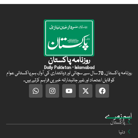
روزنامہ پاکستان
Daily Pakistan · Islamabad
روزنامہ پاکستان, 70 سال سے سچائی اور دیانتداری کی آواز۔ ہم پاکستانی عوام
کو قابل اعتماد اور غیر جانبدارانہ خبریں فراہم کرتے ہیں۔
اہم زمرے
پاکستان
دنیا