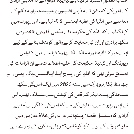
حسب معمول مسترد کر دیتا ہے۔یہ پہلا موقع ہے کہ مذہبی آزادی
کے امریکی کمیشن نے مذہبی اقلیتوں پر مبینہ جبر اور مظالم کے
معاملے میں انڈیا کی خفیہ ایجنسی کا نام لیا ہے۔ اس رپورٹ میں
کہا گیا ہے کہ ‘انڈیا کی حکومت نے مذہبی اقلیتوں بالخصوص
سکھ برادری اور ان کی حمایت کرنے والوں کو ہدف بنانے کے لیے
اپنے جبر کا دائرہ غیر ممالک تک پھیلا دیا ہے۔ بین الاقوامی
رپورٹنگ اور کینیڈا حکومت کی خفیہ اطلاعات سے ان الزامات کی
تصدیق ہوئی تھی کہ انڈیا کی ریسرچ اینڈ اینالیسس ونگ، یعنی را اور
چھ سفارتکار نیویارک میں سنہ 2023 میں ایک امریکی سکھ
علیحدگی پسند لیڈر کے قتل کی کوشش سے منسلک تھے۔’اس
نے اپنی رپورٹ میں سفارش کی ہے کہ امریکی کانگریس ‘مذہبی
آزادی کو مسلسل نقصان پہنچانے اور اس کی خلاف ورزیوں میں
ملوث ہونے کے لیے انڈیا کو خاص تشویش ملکوں کے زمرے میں