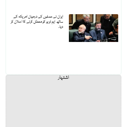
ایران نے حملوں کے درمیان امریکہ کے
ساتھ ایم او یو کو معطل کرنے کا اعلان کر
دیا۔
اشتہار