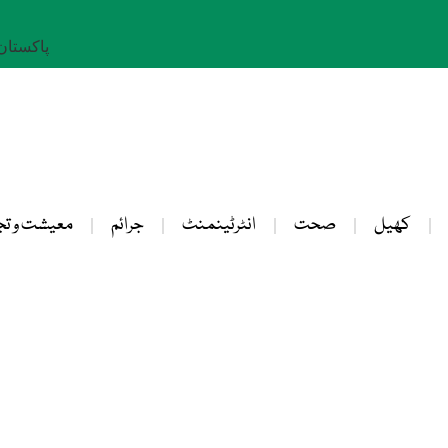
پاکستان: 24 صفر 
کھیل
صحت
انٹرٹینمنٹ
جرائم
معیشت و تج