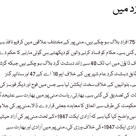
د میں
بھارت کی ریاست منی پور میں دو ہفتوں سے جاری فسادات میں اب تک 75 افراد ہلاک ہو چکے ہیں۔ منی پور کے مختلف علاقوں میں کرفیو نافذ 
کی بندش میں 31 مئی تک توسیع کر دی گئی ہے۔ حکام کو فساد کرنے والوں کو دیکھتے ہی گولی مارنے کا حکم د
گیا ہے۔ منی پور کے وزیراعلیٰ بیرن سنگھ کا کہنا ہے کہ فورسز کے کریک ڈاﺅن میں اب تک 40 سے زائد دہشت گرد ہلاک ہو چکے ہیں 
روز کے دوران دو پولیس اہلکار بھی جان گنوا بیٹھے ہیں۔ وزیراعلیٰ کے مطابق دہشت گرد عام شہریوں کے خلاف ایم 16‘ اے کے 47 اور سنائپر گنز
ا ہے۔ بلوائیوں کے خلاف سخت ایکشن لیا ہے جس میں فوج اور دیگر فورسز کی
سے اب تک 40 دہشت گردوں کی ہلاکت کی تصدیق کی گئی ہے۔ بھارتی ریاست منی پور میں بھارت سے علیح
ی حکومت کی طرف سے الحاق کا معاہدہ جعلی قرار دے ڈالا۔منی پور کی جلا 
حکومت کے وزیر اعلیٰ نونگتھم بم بیرن کی طرف سے جاری پریس ریلیز میں واضح کیا گیا ہے کہ آزادی ایکٹ 1947ءکے تحت منی پ
تسلیم کیا گیا تھا۔ بھارت نے الحاق شدہ ریاستوں کو صوبوں میں بدل کر آزادی ایکٹ 1947ءکی خلاف ورزی کی۔ منی پور میں آزادی اور بھارت سے