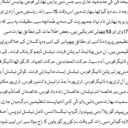
ل رہا ہے۔ 1980ءسے منی پور میں علیحدگی کی جدوجہد جاری ہے جس میں ہزاروں بھارتی فوجی، پولیس اہلکار 
عام شہری اپنی جانیں گنوا چکے ہیں۔ 1972ءمیں منی پور کو ریاست کا درجہ دے دیا گیا تھا۔بھارت میں اس وقت 15 سے زائد ریاستوں میں آزادی اور
 رویہ بھارتی نام نہاد جمہوریت کے منہ پر طمانچہ ہے۔ حقیقت یہ ہے کہ 
میں اس وقت 67 علیحدگی پسند تحریکیں کام کر رہی ہیں۔ ان میں سے17بڑی اور 50چھوٹی تحریکیں ہیں۔ بعض اطلاعات کے مطابق بھارت میں
تنظیموں پر پردہ ڈالنے اور حقائق چھپانے کے لئے وہ پاکستان کے خلاف پراپ
وبے آسام میں 34 علیحدگی پسند تنظیمیں ہیں۔ ان میں یونائیٹڈ لبریشن فرنٹ، نیشنل ڈیمو کریٹک فرنٹ، کے م
ٹائیگر فورس، آدم سینا، حرکت المجاہدین، حرکت الجہاد، کارگورکھا ٹائیگر 
 منی پور لبریشن ٹائیگر فورس، نیشنل ایسٹ مائینارٹی فرنٹ، کوکی نیشنل آر
ی پورہ ٹائیگر فورس ، تری پورہ آرمڈ ٹرائیبل والنٹیرز فورس ، تری پور مکت
 میں ببر خالصہ انٹرنیشنل، خالصتان زندہ باد فورس، خالصتان کمانڈو فورس
 سمیت بھارت میں بائیں بازو کی کئی انتہا پسند تنظیمیں سرگرمیاں جاری
میں پیپلز گوریلا آرمی، پیپلز وار گروپ نیکسلائٹس، تامل نیشنل ٹروپس، آص
اوہ گوہاٹی میں رات کے وقت سڑکوں پر گوریلوں کا راج ہوتا ہے اس لیے غرو