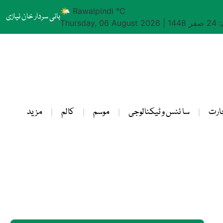
🌤 Rawalpindi °C
بانی سردار خان نیازی
1448
|
Thursday, 06 August 2026
ارت
سا ئنس و ٹیکنالوجی
موسم
کالم
مزید