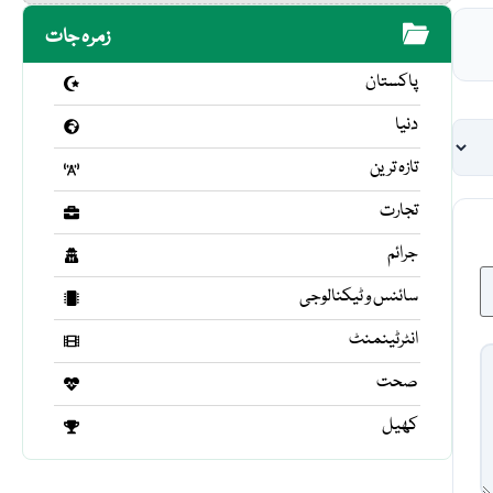
زمرہ جات
پاکستان
دنیا
تازہ ترین
تجارت
جرائم
سائنس و ٹیکنالوجی
انٹرٹینمنٹ
صحت
کھیل