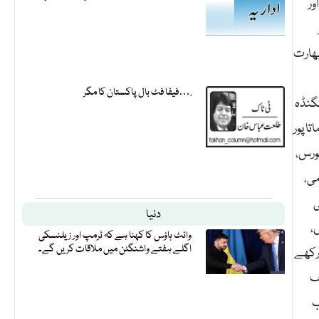
اور
بھارت
فیفا فٹ بال پاکستان کا مگر….
یگنڈہ
اتا پور
فورس،
می،
ی
دنیا
،
وائٹ ہاؤس کا کہنا ہے کہ ٹرمپ اور زیلنسکی
اگلے ہفتے واشنگٹن میں ملاقات کریں گے۔
 رکھے
ف
ب