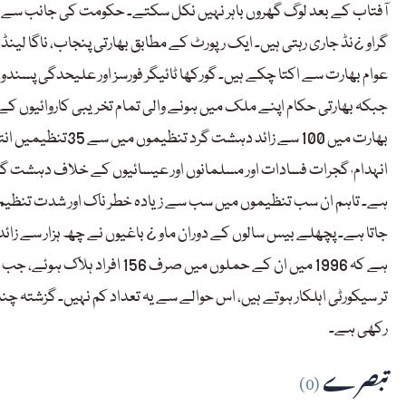
آفتاب کے بعد لوگ گھروں باہر نہیں نکل سکتے۔ حکومت کی جانب سے پا
عوام بھارت سے اکتا چکے ہیں۔ گورکھا ٹائیگر فورسز اور علیحدگی پسند
جبکہ بھارتی حکام اپنے ملک میں ہونے والی تمام تخریبی کاروائیوں کے 
انہدام٬ گجرات فسادات اور مسلمانوں اور عیسائیوں کے خلاف دہشت
ہے۔ تاہم ان سب تنظیموں میں سب سے زیادہ خطر ناک اور شدت تنظیم ن
جاتا ہے۔ پچھلے بیس سالوں کے دوران ماو ¿ باغیوں نے چھ ہزار سے زائد ا
تر سیکورٹی اہلکار ہوتے ہیں، اس حوالے سے یہ تعداد کم نہیں۔ گزشتہ چ
رکھی ہے۔
تبصرے
(0)