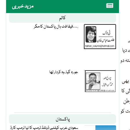
مزید خبریں
کالم
فیفا فٹ بال پاکستان کا مگر….
ہے
ے دیا
جبکہ گزشتہ دو
جو رہ گیا، وہ کردار تھا
 بھی
دگی کا
وطن
ور کی آزاد حیثیت کو
پاکستان
سعودی عرب کیلئے ڈونلڈ ٹرمپ کا نیا ٹرمپ کارڈ