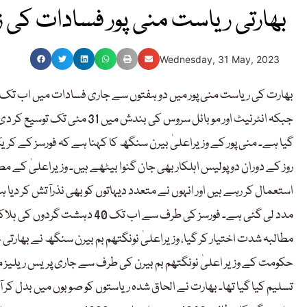
بھارتی ریاست منی پور فسادات کی ز
Wednesday, 31 May, 2023
جبکہ انٹرنیٹ اور موبائل سروس 
استعمال کر رہے ہیں اور انہوں نے متعدد دیہاتوں کو بھی نذرآتش کر دی
مدد لی گئی ہے۔ فورسز کی طرف 
مطالبہ شدت اختیار کر گیا، وزیراعلیٰ نونگتھم بم بیرن سنگھ نے بھارت