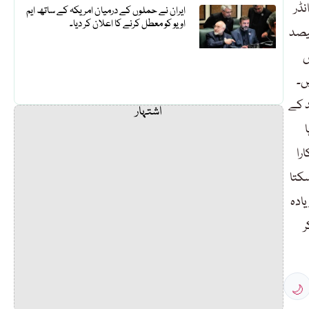
نڈر
ایران نے حملوں کے درمیان امریکہ کے ساتھ ایم
او یو کو معطل کرنے کا اعلان کر دیا۔
کے مطابق بھارتی پنجاب، ناگا لینڈ٬ بہار٬ مغربی بنگال٬ مقبوضہ کشمیر اور آزادی پسند ریاستوں کے تقریباً 66فیصد
ں
ں۔
سانحہ سمجھوتہ ایکسپریس٬ بابری مسجد کے
اشتہار
را
سکتا
ے ٹارگٹ زیادہ
ر
🌙