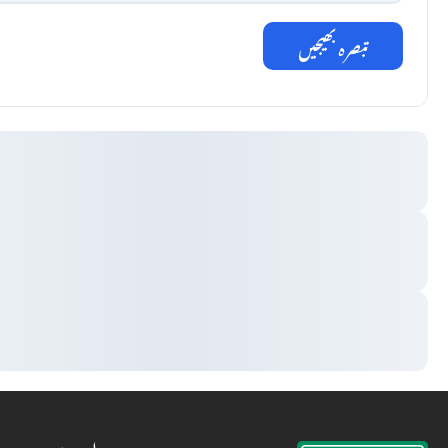
تبصرہ بھیجیں