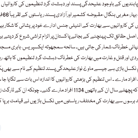
بندیوں کے باوجود علیحدگی پسند اور دہشت گرد تنظیموں کی کاروائیاں ا
گراو ¿نڈ جاری رہتی ہیں۔ ایک رپورٹ 
وں کی کاروائیوں سے بھارت کے انٹیلی جنس ادارے خود پریشانی کا شکار ہی
اصل حقائق تک پہنچنے کے بجائے پاکستان پر الزام تراشی شروع کر دیتے ہی
بھارت میں 100 سے زائد دہشت گرد تنظیموں میں سے 35تنظیمیں انتہائی خطرناک شمار کی جاتی ہیں۔ 
 گردی اور قتل و غارت میں بھارت کی خطرناک دہشت گرد تنظیموں کا ہاتھ رہا
کسل باڑی ہے جیسے ماو ¿ نواز علیحدگی پسند تنظیم کے نام سے بھی پکا
فراد مارے ۔ اس تنظیم کی بڑھتی کاروائیوں کا اندازہ اس بات سے لگایا جا 
ہے کہ 1996 میں ان کے حملوں میں صرف 156 افراد ہلاک ہوئے، جب کہ پچھلے سال ان کے ہاتھوں 1134 افراد مارے گئے۔ چونکہ ان ک
ند برسو ں سے بھارت کی مختلف ریاستوں میں نکسل باڑیوں نے قیامت برپا ک