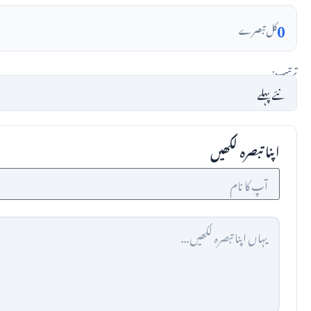
0
کل تبصرے
ترتیب:
اپنا تبصرہ لکھیں