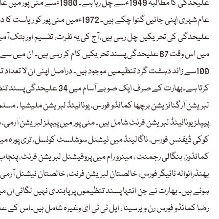
علیحدگی کا مطالبہ 1949ءسے چ
علیحدگی کی تحریکیں چل رہی ہیں، آج کی یہ نفرت، تقسیم اور ہتک آمیز
100سے زائد دہشت گرد تنظیمیں موجود ہیں۔ دراصل اپنی ان لا تعداد 
کرتا ہے۔بھارت کے صرف ایک ص
لبریشن آرگنائزیشن برچھا کمانڈو فورس، یونائیٹڈ لبریشن ملیشیا ، مسلم 
پیپلز یونائیٹڈ لبریشن فرنٹ شامل ہیں۔ منی پور میں پیپلز لبریشن آرمی،
کوکی ڈیفنس فورس، ناگالینڈ میں نیشنل سوشلسٹ کونسل، تری پورہ میں آل تر
کمانڈوز، بنگالی رجمنٹ ، مینرو رام میں پروفیشنل لبریشن فرنٹ، پنجاب
بھنڈرانوالہ ٹائیگر فورس، خالصتان لبریشن فرنٹ، خالصتان نیشنل آرمی
ہوئے ہیں۔ بھارت نے جن انتہا پسند تنظیموں پر پابندی نہیں لگائی ان 
رضا کمانڈو فورس رن ویرسینا ، ایل ٹی ٹی ای وغیرہ شامل ہیں۔اس کے عل