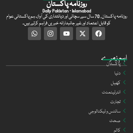
روزنامہ پاکستان
Daily Pakistan · Islamabad
روزنامہ پاکستان, 70 سال سے سچائی اور دیانتداری کی آواز۔ ہم پاکستانی عوام
کو قابل اعتماد اور غیر جانبدارانہ خبریں فراہم کرتے ہیں۔
اہم زمرے
پاکستان
دنیا
کھیل
انٹرٹینمنٹ
تجارت
سائنس و ٹیکنالوجی
صحت
کالم