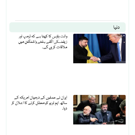
دنیا
وائٹ ہاؤس کا کہنا ہے کہ ٹرمپ اور
زیلنسکی اگلے ہفتے واشنگٹن میں
ملاقات کریں گے۔
ایران نے حملوں کے درمیان امریکہ کے
ساتھ ایم او یو کو معطل کرنے کا اعلان کر
دیا۔