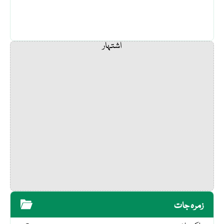
اشتہار
زمرہ جات