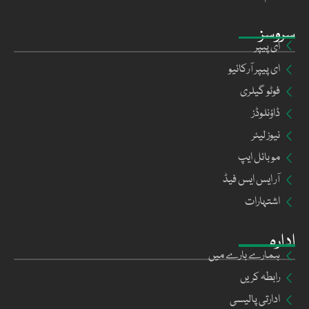
سروسز
ای پیپر
ای پیپر آرکائیو
فوٹو گیلری
ڈاؤنلوڈز
نیوز لیٹر
موبائل ایپ
آر ایس ایس فیڈ
اشتہارات
ادارہ
ہمارے بارے میں
رابطہ کریں
ادارتی پالیسی