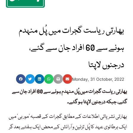
بھارتی ریاست گجرات میں پُل منہدم
ہونے سے 60 افراد جان سے گئے،
درجنوں لاپتا
Monday, 31 October, 2022
بھارتی ریاست گجرات میں پُل منہدم ہونے سے 60 افراد جان سے
گئے، جبکہ درجنوں لاپتا ہو گئے۔
بھارتی نشریاتی اطلاعات کے مطابق گجرات کے قصبہ ‘موربی’ میں
ایک برطانوی عہد کا پُل تزئین و آرائش کے محض ایک ہفتے بعد گر