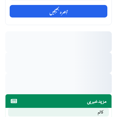
تبصرہ بھیجیں
مزید خبریں
کالم