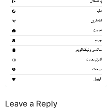
پاکستان
دنیا
تازہ ترین
تجارت
جرائم
سائنس و ٹیکنالوجی
انٹرٹینمنٹ
صحت
کھیل
Leave a Reply