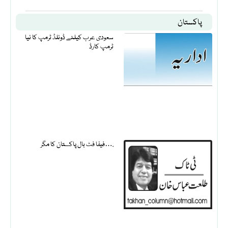
پاکستان
سعودی عرب کیلئے ڈونلڈ ٹرمپ کا نیا
ٹرمپ کارڈ
فیفا فٹ بال پاکستان کا مگر….