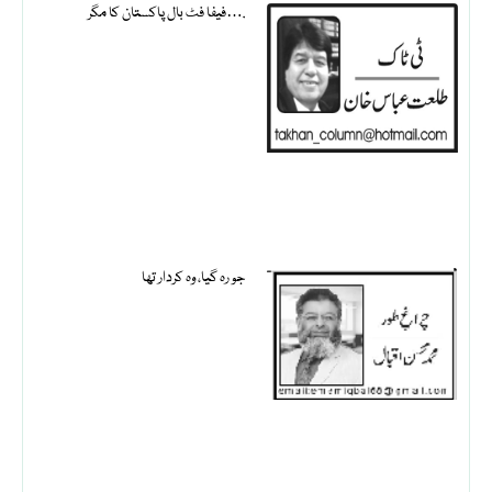
فیفا فٹ بال پاکستان کا مگر….
جو رہ گیا، وہ کردار تھا