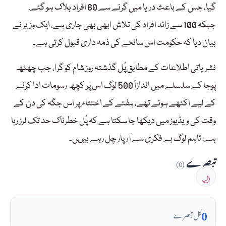
گیا، جس کے باعث دریا میں گرنے سے 60 افراد ہلاک ہو گئے،
جبکہ 100 سے زائد افراد کی تلاش ابھی بھی جاری ہے، ایک وزیر نے
بیان دیا کہ حکومت اس سانحے کی ذمہ داری قبول کرتی ہے۔
نشریاتی اطلاعات کے مطابق پُل گذشتہ روز شام کو گرا، جب چھٹھ
پوجا کے سلسلے میں اندازاً 500 لوگ اس پر کچھ رسومات ادا کرنے
کے لیے اکٹھے ہوئے تھے، ہفتے کے اختتام پر اس جگہ کی دن کے
وقت کی ویڈیوز میں دیکھا جا سکتا ہے کہ پُل خطرناک حد تک لرز رہا
ہے، تاہم لوگ بے فکری سے آر پار چل رہے ہیںں۔
تبصرے
(0)
🌙
0
کل تبصرے